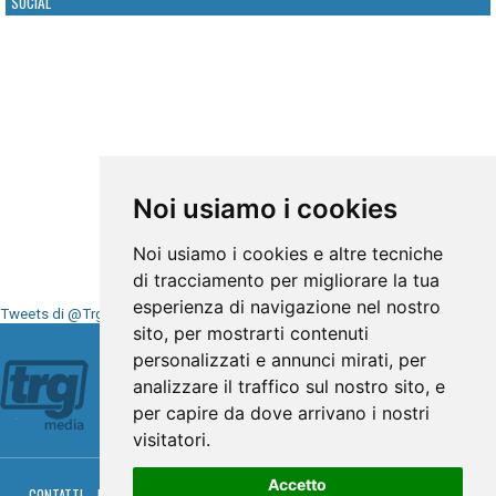
SOCIAL
Noi usiamo i cookies
Noi usiamo i cookies e altre tecniche
di tracciamento per migliorare la tua
esperienza di navigazione nel nostro
Tweets di @TrgMedia
sito, per mostrarti contenuti
Seguici su
personalizzati e annunci mirati, per
analizzare il traffico sul nostro sito, e
per capire da dove arrivano i nostri
visitatori.
Accetto
CONTATTI
PRIVACY
COOKIES
PALINSESTO
DIRETTA TV
DIRETTA RADIO