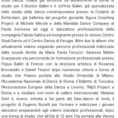
Studi Danza. Chiara, già vincitrice da adolescente di borse di
studio per il Boston Ballet e il Joffrey Ballet, già specializzata
nello studio della danza contemporanea presso la Codarts di
Rotterdam, già ballerina del progetto giovanile Agora Coaching
Project di Michele Merola e della Mandala Dance Company di
Paola Sorressa ad oggi è danzatrice professionista della
compagnia Fabula Saltica ed insegnante presso lo stesso Centro
Studi Danza ed il Centro Danza di Perugia. Altre due le allieve che
attualmente stanno seguendo percorsi professionali indirizzate
dalla scuola diretta da Maria Paola Fiorucci: Vanessa Mattei
Scarpaccini sta percorrendo la formazione professionale presso
l’Opus Ballet di Firenze con la direzione artistica di Rosanna
Brocanello e Daniel Tinazzi dopo numerose vittorie e borse di
studio che l’hanno portata allo Studio Omarslab di Milano,
l’Accademia Nazionale di Danza di Roma, il Balletto di Toscana,
l’Associazione Europea della Danza a Livorno, l’Mp3 Project a
Roma e a studiare con nomi di calibro internazionale. Melania
Selvi è, invece, entrata a far parte del Daw-dance at work, il
progetto di Eugenio Buratti per formare e indirizzare i giovani
danzatori preparandoli agli odierni standard professionali, dopo
una borsa di studio che all’età di 12 anni l’ha portata alla Vienna