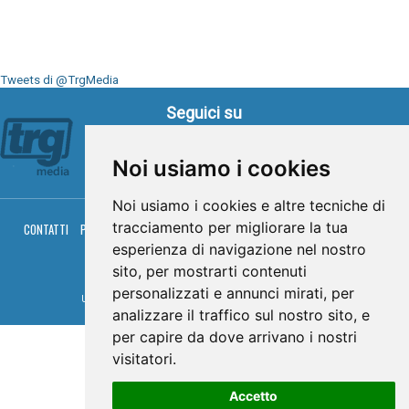
Tweets di @TrgMedia
Seguici su
Noi usiamo i cookies
Noi usiamo i cookies e altre tecniche di
tracciamento per migliorare la tua
CONTATTI
PRIVACY
COOKIES
PALINSESTO
DIRETTA TV
DIRETTA RADIO
RGM HITRADIO
esperienza di navigazione nel nostro
sito, per mostrarti contenuti
© TRG Media 2005-2026
personalizzati e annunci mirati, per
Umbria Televisioni s.r.l. - P.I.00496230541 -
www.trgmedia.it
- Powered by
FFZ
analizzare il traffico sul nostro sito, e
per capire da dove arrivano i nostri
visitatori.
Accetto