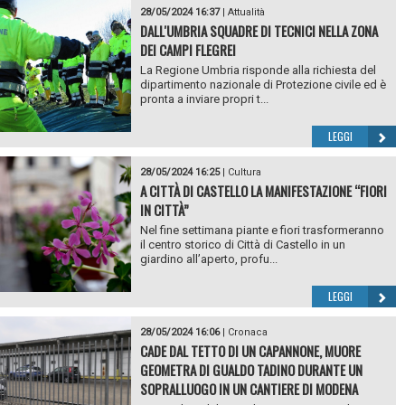
28/05/2024 16:37
|
Attualità
DALL'UMBRIA SQUADRE DI TECNICI NELLA ZONA
DEI CAMPI FLEGREI
La Regione Umbria risponde alla richiesta del
dipartimento nazionale di Protezione civile ed è
pronta a inviare propri t...
LEGGI
28/05/2024 16:25
|
Cultura
A CITTÀ DI CASTELLO LA MANIFESTAZIONE “FIORI
IN CITTÀ”
Nel fine settimana piante e fiori trasformeranno
il centro storico di Città di Castello in un
giardino all’aperto, profu...
LEGGI
28/05/2024 16:06
|
Cronaca
CADE DAL TETTO DI UN CAPANNONE, MUORE
GEOMETRA DI GUALDO TADINO DURANTE UN
SOPRALLUOGO IN UN CANTIERE DI MODENA