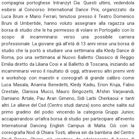
compagnia portoghese Intranzyt Cia. Questi ultimi, vedendola
esibirsi al Concorso International Dance Prix, organizzato da
Luca Bruni e Mario Ferrari, tenutosi presso il Teatro Domenico
Bruni di Umbertide, hanno voluto assegnare alla ragazza una
borsa di studio che le ha permesso di volare in Portogallo con lo
scopo di incamminarsi verso una possibile carriera
professionale. La giovane già all’età di 13 anni vinse una borsa di
studio che la portò a studiare una settimana alla Kledy Dance di
Roma, poi una settimana al Nuovo Balletto Classico di Reggio
Emilia diretto da Liliana Cosi e al Balletto di Toscana, iniziando ad
incamminarsi verso il risultato di oggi, attraverso altri premi vinti
e workshop con maestri e coreografi di grande calibro come
Luca Masala, Arianna Benedetti, Kledy Kadiu, Erion Kruja, Fabio
Crestale, Clarissa Mucci, Mauro Bingozetti, Afshin Varjavandi,
Damiano Artale, Pau Aran Gimeno, Sidi Larbi Cherkaoui e tanti
altri. Le allieve del Csd (Centro studi danza) sono anche salite sul
primo gradino del podio vincendo la categoria Gruppi Junior,
accaparrandosi un’altra borsa di studio per partecipare all’evento
International Dancing English Campus di Malta. Ciò con la
coreografia Nod di Chiara Tosti, allieva sin da bambina del Centro