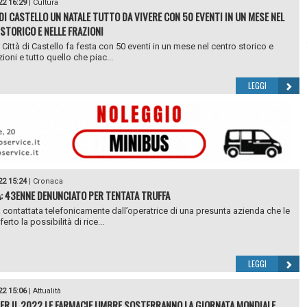
22 16:29
|
Cultura
 DI CASTELLO UN NATALE TUTTO DA VIVERE CON 50 EVENTI IN UN MESE NEL
STORICO E NELLE FRAZIONI
 Città di Castello fa festa con 50 eventi in un mese nel centro storico e
zioni e tutto quello che piac...
LEGGI
22 15:24
|
Cronaca
: 43ENNE DENUNCIATO PER TENTATA TRUFFA
a contattata telefonicamente dall’operatrice di una presunta azienda che le
erto la possibilità di rice...
LEGGI
22 15:06
|
Attualità
ER IL 2022 LE FARMACIE UMBRE SOSTERRANNO LA GIORNATA MONDIALE