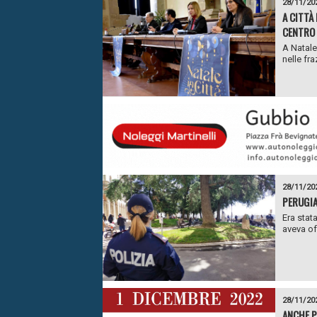
28/11/20
A CITTÀ
CENTRO 
A Natale
nelle fra
28/11/20
PERUGIA
Era stat
aveva off
28/11/20
ANCHE P