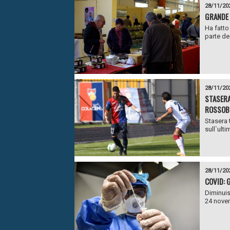
28/11/20
GRANDE 
Ha fatto
parte deg
28/11/20
STASERA
ROSSOBL
Stasera 
sull`ulti
28/11/20
COVID: 
Diminuis
24 novem