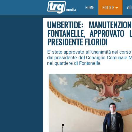
HOME
HOME
NOTIZIE
VI
UMBERTIDE: MANUTENZION
FONTANELLE, APPROVATO 
PRESIDENTE FLORIDI
E' stato approvato all'unanimità nel cors
dal presidente del Consiglio Comunale Mar
nel quartiere di Fontanelle.