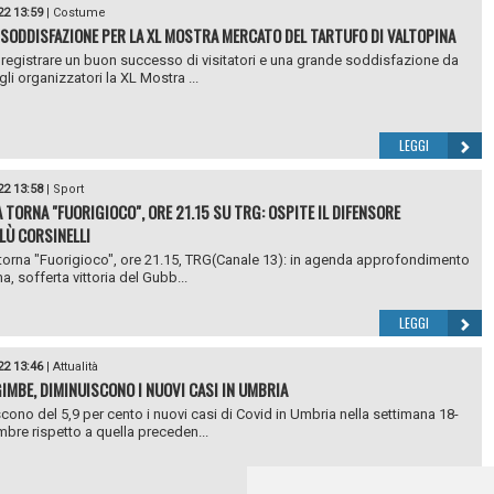
22 13:59
|
Costume
SODDISFAZIONE PER LA XL MOSTRA MERCATO DEL TARTUFO DI VALTOPINA
 registrare un buon successo di visitatori e una grande soddisfazione da
li organizzatori la XL Mostra ...
LEGGI
22 13:58
|
Sport
 TORNA "FUORIGIOCO", ORE 21.15 SU TRG: OSPITE IL DIFENSORE
Ù CORSINELLI
torna "Fuorigioco", ore 21.15, TRG(Canale 13): in agenda approfondimento
ma, sofferta vittoria del Gubb...
LEGGI
22 13:46
|
Attualità
GIMBE, DIMINUISCONO I NUOVI CASI IN UMBRIA
cono del 5,9 per cento i nuovi casi di Covid in Umbria nella settimana 18-
bre rispetto a quella preceden...