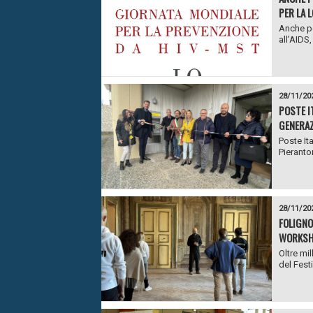
PER LA L
Anche pe
all’AIDS,
28/11/20
POSTE I
GENERAZ
Poste Ita
Pieranto
28/11/20
FOLIGNO
WORKSH
Oltre mi
del Festi