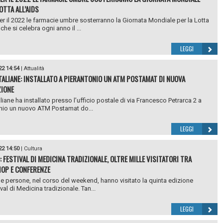
OTTA ALL’AIDS
r il 2022 le farmacie umbre sosterranno la Giornata Mondiale per la Lotta
 che si celebra ogni anno il ...
LEGGI
22 14:54
|
Attualità
TALIANE: INSTALLATO A PIERANTONIO UN ATM POSTAMAT DI NUOVA
IONE
liane ha installato presso l’ufficio postale di via Francesco Petrarca 2 a
nio un nuovo ATM Postamat do...
LEGGI
22 14:50
|
Cultura
: FESTIVAL DI MEDICINA TRADIZIONALE, OLTRE MILLE VISITATORI TRA
OP E CONFERENZE
lle persone, nel corso del weekend, hanno visitato la quinta edizione
val di Medicina tradizionale. Tan...
LEGGI