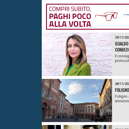
29/11/20
GUALDO 
CONDIZI
Il consi
protocol
28/11/20
FOLIGNO
Foligno 
annuncia