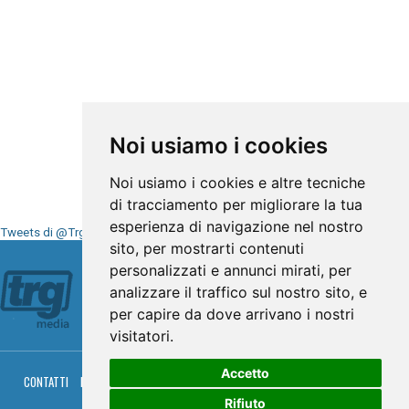
Noi usiamo i cookies
Noi usiamo i cookies e altre tecniche
di tracciamento per migliorare la tua
esperienza di navigazione nel nostro
Tweets di @TrgMedia
sito, per mostrarti contenuti
Seguici su
personalizzati e annunci mirati, per
analizzare il traffico sul nostro sito, e
per capire da dove arrivano i nostri
visitatori.
Accetto
CONTATTI
PRIVACY
COOKIES
PALINSESTO
DIRETTA TV
DIRETTA RADIO
RGM HITRADIO
Rifiuto