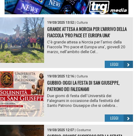
19/03/2025 13:52
|
Cultura
GRANDE ATTESA A NORCIA PER L’ARRIVO DELLA
FIACCOLA ‘PRO PACE ET EUROPA UNA’
C’è grande attesa a Norcia per l’arrivo della
Fiaccola ‘Pro pace et Europa una’, giovedì 20
marzo, nell’ambito delle Cel...
LEGGI
19/03/2025 12:16
|
Cultura
GUBBIO: OGGI LA FESTA DI SAN GIUSEPPE,
PATRONO DEI FALEGNAMI
Due giorni di festa dell`Università dei
Falegnami in occasione della festività del
Santo Patrono Giuseppe che si celebra...
LEGGI
19/03/2025 12:07
|
Costume