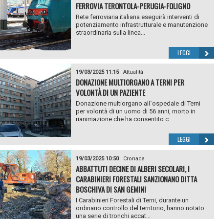
FERROVIA TERONTOLA-PERUGIA-FOLIGNO
Rete ferroviaria italiana eseguirà interventi di
potenziamento infrastrutturale e manutenzione
straordinaria sulla linea...
LEGGI
19/03/2025 11:15
|
Attualità
DONAZIONE MULTIORGANO A TERNI PER
VOLONTÀ DI UN PAZIENTE
Donazione multiorgano all`ospedale di Terni
per volontà di un uomo di 56 anni, morto in
rianimazione che ha consentito c...
LEGGI
19/03/2025 10:50
|
Cronaca
ABBATTUTI DECINE DI ALBERI SECOLARI, I
CARABINIERI FORESTALI SANZIONANO DITTA
BOSCHIVA DI SAN GEMINI
I Carabinieri Forestali di Terni, durante un
ordinario controllo del territorio, hanno notato
una serie di tronchi accat...