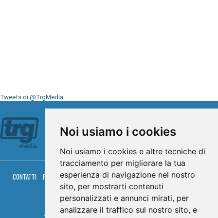
Tweets di @TrgMedia
Seguici su
Noi usiamo i cookies
Noi usiamo i cookies e altre tecniche di
tracciamento per migliorare la tua
esperienza di navigazione nel nostro
CONTATTI
PRIVACY
COOKIES
PALINSESTO
DIRETTA TV
DIRETTA RADIO
RGM HITRADIO
sito, per mostrarti contenuti
personalizzati e annunci mirati, per
© TRG Media 2005-2026
analizzare il traffico sul nostro sito, e
Umbria Televisioni s.r.l. - P.I.00496230541 -
www.trgmedia.it
- Powered by
FFZ