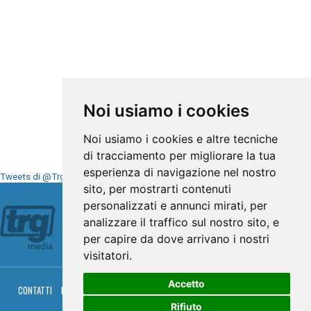
Noi usiamo i cookies
Noi usiamo i cookies e altre tecniche
di tracciamento per migliorare la tua
esperienza di navigazione nel nostro
Tweets di @TrgMedia
sito, per mostrarti contenuti
Seguici su
personalizzati e annunci mirati, per
analizzare il traffico sul nostro sito, e
per capire da dove arrivano i nostri
visitatori.
Accetto
CONTATTI
PRIVACY
COOKIES
PALINSESTO
DIRETTA TV
DIRETTA RADIO
RGM HITRADIO
Rifiuto