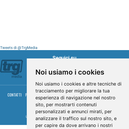
Tweets di @TrgMedia
Seguici su
Noi usiamo i cookies
Noi usiamo i cookies e altre tecniche di
tracciamento per migliorare la tua
CONTATTI
PRIVACY
COOKIES
PALINSESTO
DIRETTA TV
DIRETTA RADIO
esperienza di navigazione nel nostro
RGM HITRADIO
sito, per mostrarti contenuti
© TRG Media 2005-2026
personalizzati e annunci mirati, per
Umbria Televisioni s.r.l. - P.I.00496230541 -
www.trgmedia.it
- Powered by
FFZ
analizzare il traffico sul nostro sito, e
per capire da dove arrivano i nostri