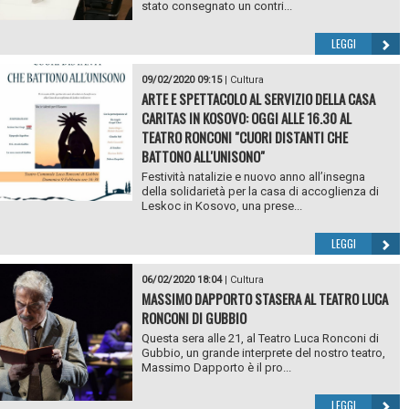
stato consegnato un contri...
LEGGI
09/02/2020 09:15
|
Cultura
ARTE E SPETTACOLO AL SERVIZIO DELLA CASA
CARITAS IN KOSOVO: OGGI ALLE 16.30 AL
TEATRO RONCONI "CUORI DISTANTI CHE
BATTONO ALL'UNISONO"
Festività natalizie e nuovo anno all’insegna
della solidarietà per la casa di accoglienza di
Leskoc in Kosovo, una prese...
LEGGI
06/02/2020 18:04
|
Cultura
MASSIMO DAPPORTO STASERA AL TEATRO LUCA
RONCONI DI GUBBIO
Questa sera alle 21, al Teatro Luca Ronconi di
Gubbio, un grande interprete del nostro teatro,
Massimo Dapporto è il pro...
LEGGI