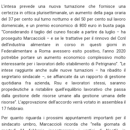
L’intesa prevede una nuova turnazione che fornisce una
certezza in ottica plurisettimanale, un aumento della paga oraria
del 37 per cento sul turno notturno e del 50 per cento sul lavoro
domenicale, e un premio economico di 800 euro in busta paga.
“Considerando il taglio del cuneo fiscale a partire da luglio – ha
proseguito Marcaccioli – e se le trattative per il rinnovo del Ccnl
dell’industria alimentare in corso in questi giorni in
Federalimentare a Roma avessero esito positivo, l’anno 2020
potrebbe portare un aumento economico complessivo molto
interessante per i lavoratori dello stabilimento di Petrignano”. “Le
intese raggiunte anche sulle nuove turnazioni – ha ribadito il
segretario sindacale –, se affiancate da un rapporto di gestione
quotidiana fra azienda, Rsu e lavoratori stessi, saranno
propedeutiche a ristabilire quell’equilibrio lavorativo che passa
dalla gestione delle risorse umane alla gestione umana delle
risorse”. L’approvazione dell’accordo verrà votato in assemblea il
17 febbraio.
Per quanto riguarda i prossimi appuntamenti importanti per il
sindacato umbro, Marcaccioli ricorda che “nella giornata di