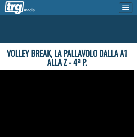
Toggl
naviga
VOLLEY BREAK, LA PALLAVOLO DALLA A1
ALLA Z - 4ª P.