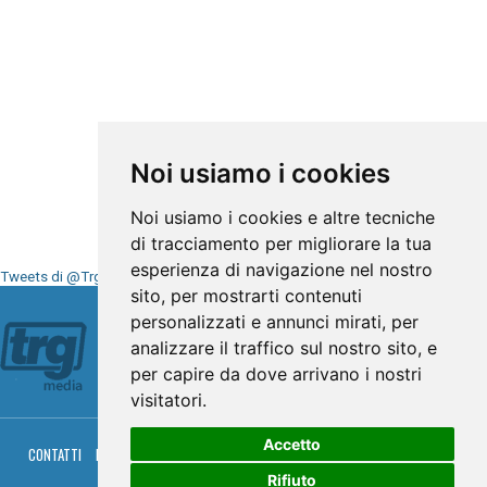
Noi usiamo i cookies
Noi usiamo i cookies e altre tecniche
di tracciamento per migliorare la tua
esperienza di navigazione nel nostro
Tweets di @TrgMedia
sito, per mostrarti contenuti
Seguici su
personalizzati e annunci mirati, per
analizzare il traffico sul nostro sito, e
per capire da dove arrivano i nostri
visitatori.
Accetto
CONTATTI
PRIVACY
COOKIES
PALINSESTO
DIRETTA TV
DIRETTA RADIO
RGM HITRADIO
Rifiuto