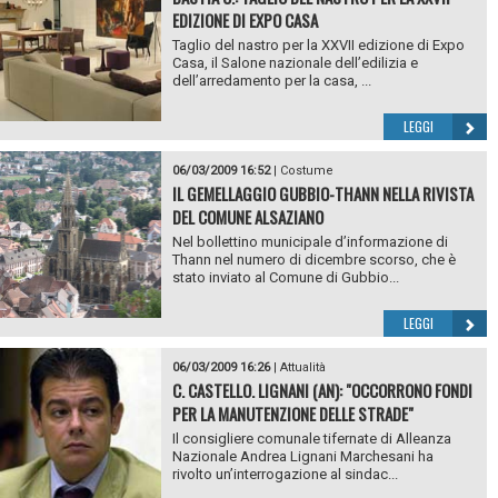
EDIZIONE DI EXPO CASA
Taglio del nastro per la XXVII edizione di Expo
Casa, il Salone nazionale dell’edilizia e
dell’arredamento per la casa, ...
LEGGI
06/03/2009 16:52
|
Costume
IL GEMELLAGGIO GUBBIO-THANN NELLA RIVISTA
DEL COMUNE ALSAZIANO
Nel bollettino municipale d’informazione di
Thann nel numero di dicembre scorso, che è
stato inviato al Comune di Gubbio...
LEGGI
06/03/2009 16:26
|
Attualità
C. CASTELLO. LIGNANI (AN): "OCCORRONO FONDI
PER LA MANUTENZIONE DELLE STRADE"
Il consigliere comunale tifernate di Alleanza
Nazionale Andrea Lignani Marchesani ha
rivolto un’interrogazione al sindac...