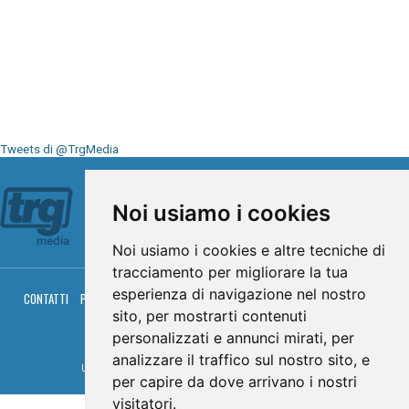
Tweets di @TrgMedia
Seguici su
Noi usiamo i cookies
Noi usiamo i cookies e altre tecniche di
tracciamento per migliorare la tua
esperienza di navigazione nel nostro
CONTATTI
PRIVACY
COOKIES
PALINSESTO
DIRETTA TV
DIRETTA RADIO
RGM HITRADIO
sito, per mostrarti contenuti
personalizzati e annunci mirati, per
© TRG Media 2005-2026
analizzare il traffico sul nostro sito, e
Umbria Televisioni s.r.l. - P.I.00496230541 -
www.trgmedia.it
- Powered by
FFZ
per capire da dove arrivano i nostri
visitatori.