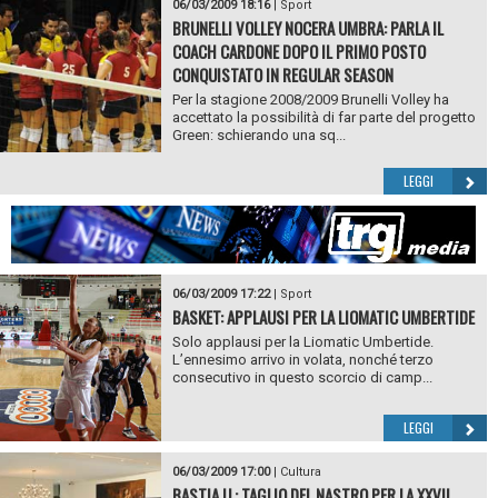
06/03/2009 18:16
|
Sport
BRUNELLI VOLLEY NOCERA UMBRA: PARLA IL
COACH CARDONE DOPO IL PRIMO POSTO
CONQUISTATO IN REGULAR SEASON
Per la stagione 2008/2009 Brunelli Volley ha
accettato la possibilità di far parte del progetto
Green: schierando una sq...
LEGGI
06/03/2009 17:22
|
Sport
BASKET: APPLAUSI PER LA LIOMATIC UMBERTIDE
Solo applausi per la Liomatic Umbertide.
L’ennesimo arrivo in volata, nonché terzo
consecutivo in questo scorcio di camp...
LEGGI
06/03/2009 17:00
|
Cultura
BASTIA U.: TAGLIO DEL NASTRO PER LA XXVII