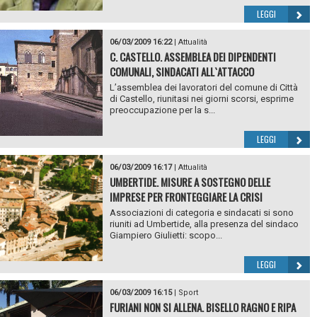
LEGGI
06/03/2009 16:22
|
Attualità
C. CASTELLO. ASSEMBLEA DEI DIPENDENTI
COMUNALI, SINDACATI ALL`ATTACCO
L’assemblea dei lavoratori del comune di Città
di Castello, riunitasi nei giorni scorsi, esprime
preoccupazione per la s...
LEGGI
06/03/2009 16:17
|
Attualità
UMBERTIDE. MISURE A SOSTEGNO DELLE
IMPRESE PER FRONTEGGIARE LA CRISI
Associazioni di categoria e sindacati si sono
riuniti ad Umbertide, alla presenza del sindaco
Giampiero Giulietti: scopo...
LEGGI
06/03/2009 16:15
|
Sport
FURIANI NON SI ALLENA. BISELLO RAGNO E RIPA