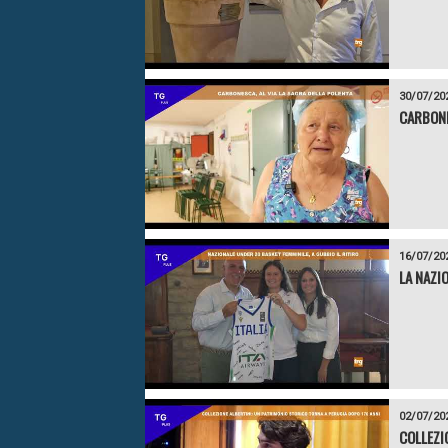
30/07/20
CARBONE
16/07/20
LA NAZI
02/07/20
COLLEZI