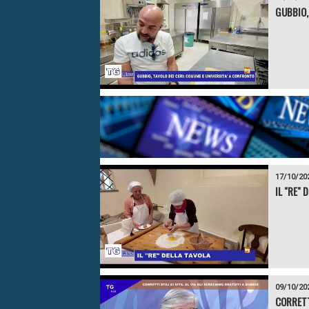
GUBBIO,
17/10/20
IL "RE" 
09/10/20
CORRETTI