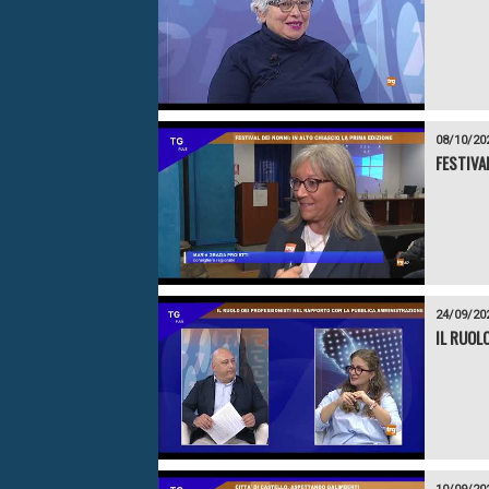
08/10/20
FESTIVAL
24/09/20
IL RUOL