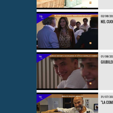
02/08/20
NEL CUO
01/08/20
GIUBILE
31/07/20
"LA COM