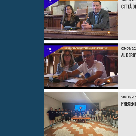
10/09/20
CITTÀ D
03/09/20
AL DERB
28/08/20
PRESENT