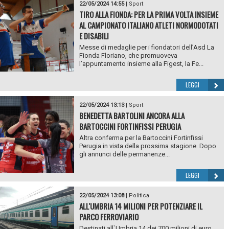
22/05/2024 14:55
|
Sport
TIRO ALLA FIONDA: PER LA PRIMA VOLTA INSIEME
AL CAMPIONATO ITALIANO ATLETI NORMODOTATI
E DISABILI
Messe di medaglie per i fiondatori dell’Asd La
Fionda Floriano, che promuoveva
l’appuntamento insieme alla Figest, la Fe...
LEGGI
22/05/2024 13:13
|
Sport
BENEDETTA BARTOLINI ANCORA ALLA
BARTOCCINI FORTINFISSI PERUGIA
Altra conferma per la Bartoccini Fortinfissi
Perugia in vista della prossima stagione. Dopo
gli annunci delle permanenze...
LEGGI
22/05/2024 13:08
|
Politica
ALL'UMBRIA 14 MILIONI PER POTENZIARE IL
PARCO FERROVIARIO
Destinati all`Umbria 14 dei 700 milioni di euro