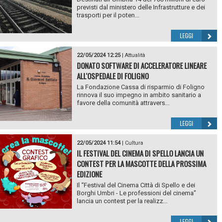
previsti dal ministero delle Infrastrutture e dei
trasporti per il poten...
LEGGI
22/05/2024 12:25
|
Attualità
DONATO SOFTWARE DI ACCELERATORE LINEARE
ALL'OSPEDALE DI FOLIGNO
La Fondazione Cassa di risparmio di Foligno
rinnova il suo impegno in ambito sanitario a
favore della comunità attravers...
LEGGI
22/05/2024 11:54
|
Cultura
IL FESTIVAL DEL CINEMA DI SPELLO LANCIA UN
CONTEST PER LA MASCOTTE DELLA PROSSIMA
EDIZIONE
Il “Festival del Cinema Città di Spello e dei
Borghi Umbri - Le professioni del cinema”
lancia un contest per la realizz...
LEGGI