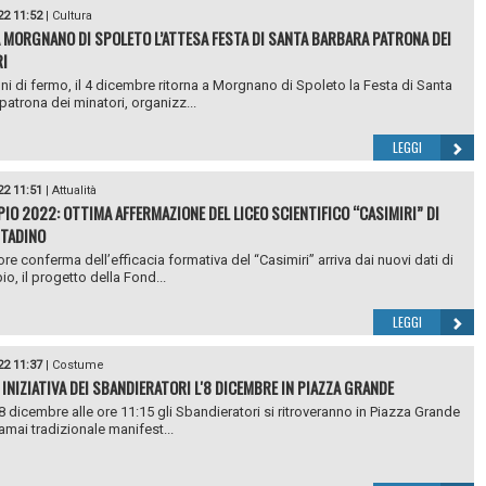
22 11:52
|
Cultura
 MORGNANO DI SPOLETO L’ATTESA FESTA DI SANTA BARBARA PATRONA DEI
I
i di fermo, il 4 dicembre ritorna a Morgnano di Spoleto la Festa di Santa
patrona dei minatori, organizz...
LEGGI
22 11:51
|
Attualità
IO 2022: OTTIMA AFFERMAZIONE DEL LICEO SCIENTIFICO “CASIMIRI” DI
TADINO
ore conferma dell’efficacia formativa del “Casimiri” arriva dai nuovi dati di
o, il progetto della Fond...
LEGGI
22 11:37
|
Costume
 INIZIATIVA DEI SBANDIERATORI L'8 DICEMBRE IN PIAZZA GRANDE
8 dicembre alle ore 11:15 gli Sbandieratori si ritroveranno in Piazza Grande
ramai tradizionale manifest...