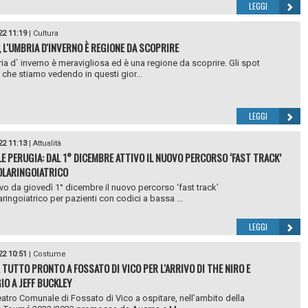
LEGGI
22 11:19
|
Cultura
, L'UMBRIA D'INVERNO È REGIONE DA SCOPRIRE
ia d` inverno è meravigliosa ed è una regione da scoprire. Gli spot
i che stiamo vedendo in questi gior...
LEGGI
22 11:13
|
Attualità
E PERUGIA: DAL 1° DICEMBRE ATTIVO IL NUOVO PERCORSO ‘FAST TRACK’
OLARINGOIATRICO
ivo da giovedì 1° dicembre il nuovo percorso ‘fast track’
aringoiatrico per pazienti con codici a bassa ...
LEGGI
22 10:51
|
Costume
 TUTTO PRONTO A FOSSATO DI VICO PER L'ARRIVO DI THE NIRO E
IO A JEFF BUCKLEY
Teatro Comunale di Fossato di Vico a ospitare, nell’ambito della