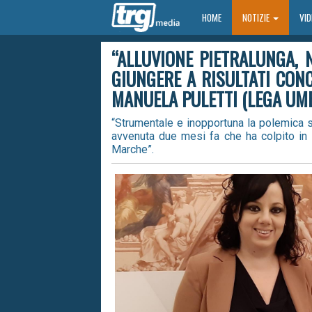
HOME
HOME
NOTIZIE
VI
“ALLUVIONE PIETRALUNGA, 
GIUNGERE A RISULTATI CONC
MANUELA PULETTI (LEGA UM
“Strumentale e inopportuna la polemica so
avvenuta due mesi fa che ha colpito in pa
Marche”.