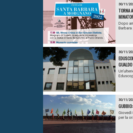
30/11/20
TORNA A
MINATOR
Dopo ann
Barbara 
30/11/20
EDUSCOP
GUALDO 
Un’ulteri
Eduscopi
30/11/20
GUBBIO:
Giovedì 
per la o