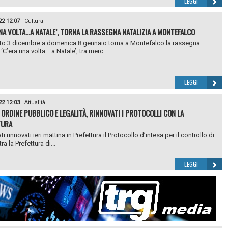
LEGGI
22 12:07
|
Cultura
UNA VOLTA…A NATALE’, TORNA LA RASSEGNA NATALIZIA A MONTEFALCO
o 3 dicembre a domenica 8 gennaio torna a Montefalco la rassegna
 ‘C’era una volta… a Natale’, tra merc...
LEGGI
22 12:03
|
Attualità
 ORDINE PUBBLICO E LEGALITÀ, RINNOVATI I PROTOCOLLI CON LA
TURA
i rinnovati ieri mattina in Prefettura il Protocollo d’intesa per il controllo di
tra la Prefettura di...
LEGGI