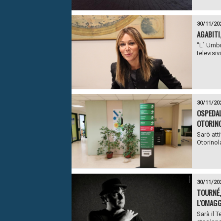
30/11/20
AGABITI
"L` Umbr
televisiv
30/11/20
OSPEDAL
OTORIN
Sarò att
Otorinol
30/11/20
TOURNÉ,
L'OMAGG
Sarà il 