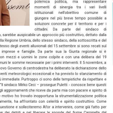
polemica politica, ma rappresentare
momenti di sinergia tra i vari livelli
istituzionali nell’obiettivo comune di
giungere nel più breve tempo possibile a
soluzioni concrete per il territorio e per i
cittadini. Da parte del sindaco di
sarebbe auspicabile un approccio più costruttivo, dettato dalla
 Regione Umbria, dello stesso sindaco, della sottoscritta e del
tesso degli eventi alluvionali del 15 settembre si sono recati sul
a imprese e famiglie. Da parte sua la Giunta regionale si è
on mezzi e uomini le zone colpite e con una delibera del 19
ni le somme necessarie per i primi interventi. Il 5 novembre, a
ovo Governo di centrodestra ha deliberato la dichiarazione dello
enti meteorologici eccezionali e ha previsto lo stanziamento di
iù immediate. Purtroppo ci sono delle tempistiche da rispettare e
. “Il sindaco Mirko Ceci – prosegue Puletti - conosce bene questi
 gli aggiornamenti che riceve da parte mia con piacere e spirito di
tale motivo ho trovato inopportuna la strumentalizzazione politica
amente, ha affrontato con celerità e spirito costruttivo. Come
uestione e solleciteremo Afor a intervenire, come già fatto per
 dei detriti e nel liberare le sponde del fiume Carpinella dal