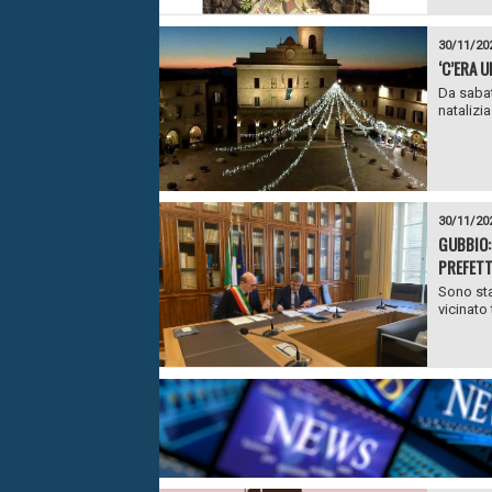
30/11/20
‘C’ERA 
Da sabat
natalizia
30/11/20
GUBBIO:
PREFET
Sono stat
vicinato 