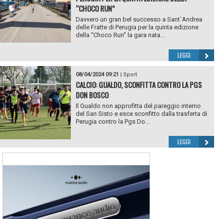
“CHOCO RUN”
Davvero un gran bel successo a Sant`Andrea
delle Fratte di Perugia per la quinta edizione
della “Choco Run” la gara nata...
LEGGI
08/04/2024 09:21
|
Sport
CALCIO: GUALDO, SCONFITTA CONTRO LA PGS
DON BOSCO
Il Gualdo non approfitta del pareggio interno
del San Sisto e esce sconfitto dalla trasferta di
Perugia contro la Pgs Do...
LEGGI