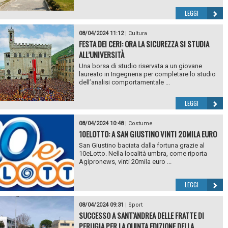
LEGGI
08/04/2024 11:12
|
Cultura
FESTA DEI CERI: ORA LA SICUREZZA SI STUDIA
ALL’UNIVERSITÀ
Una borsa di studio riservata a un giovane
laureato in Ingegneria per completare lo studio
dell’analisi comportamentale ...
LEGGI
08/04/2024 10:48
|
Costume
10ELOTTO: A SAN GIUSTINO VINTI 20MILA EURO
San Giustino baciata dalla fortuna grazie al
10eLotto. Nella località umbra, come riporta
Agipronews, vinti 20mila euro ...
LEGGI
08/04/2024 09:31
|
Sport
SUCCESSO A SANT'ANDREA DELLE FRATTE DI
PERUGIA PER LA QUINTA EDIZIONE DELLA