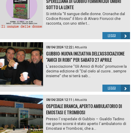
SPERELLIANA DI GUBBIO FEMMINICIDI UMBRI
SOTTO LA LENTE
Si intitola “Il sangue delle donne. Cronache dal
Codice Rosso” il libro di Alvaro Fiorucci che
racconta, con uno stile t...
LEGGI
08/04/2024 12:22
|
Attualità
GUBBIO: NUOVA INIZIATIVA DELL'ASSOCIAZIONE
"AMICI DI ROBI" PER SABATO 27 APRILE
L`associazione "Gli Amici di Robi" promuove la
decima edizione di "Dal cielo al cuore...sempre
insieme" che si terrà sab...
LEGGI
08/04/2024 12:11
|
Attualità
OSPEDALE BRANCA, APERTO AMBULATORIO DI
EMOSTASI E TROMBOSI
Presso l`ospedale di Gubbio – Gualdo Tadino
nei giorni scorsi è stato aperto l`ambulatorio di
Emostasi e Trombosi, che a...