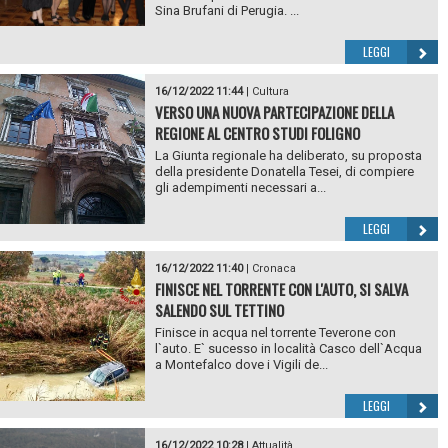
Sina Brufani di Perugia. ...
LEGGI
16/12/2022 11:44
|
Cultura
VERSO UNA NUOVA PARTECIPAZIONE DELLA
REGIONE AL CENTRO STUDI FOLIGNO
La Giunta regionale ha deliberato, su proposta
della presidente Donatella Tesei, di compiere
gli adempimenti necessari a...
LEGGI
16/12/2022 11:40
|
Cronaca
FINISCE NEL TORRENTE CON L'AUTO, SI SALVA
SALENDO SUL TETTINO
Finisce in acqua nel torrente Teverone con
l`auto. E` sucesso in località Casco dell`Acqua
a Montefalco dove i Vigili de...
LEGGI
16/12/2022 10:28
|
Attualità