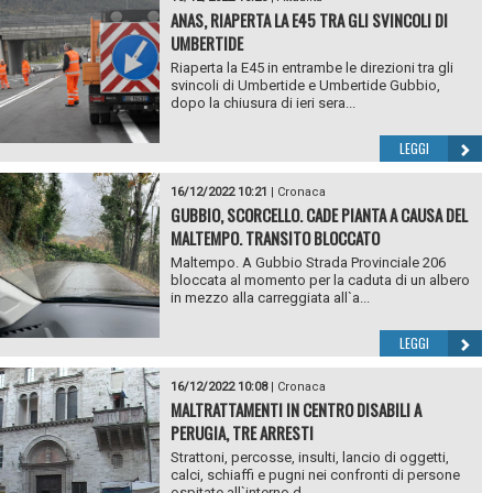
ANAS, RIAPERTA LA E45 TRA GLI SVINCOLI DI
UMBERTIDE
Riaperta la E45 in entrambe le direzioni tra gli
svincoli di Umbertide e Umbertide Gubbio,
dopo la chiusura di ieri sera...
LEGGI
16/12/2022 10:21
|
Cronaca
GUBBIO, SCORCELLO. CADE PIANTA A CAUSA DEL
MALTEMPO. TRANSITO BLOCCATO
Maltempo. A Gubbio Strada Provinciale 206
bloccata al momento per la caduta di un albero
in mezzo alla carreggiata all`a...
LEGGI
16/12/2022 10:08
|
Cronaca
MALTRATTAMENTI IN CENTRO DISABILI A
PERUGIA, TRE ARRESTI
Strattoni, percosse, insulti, lancio di oggetti,
calci, schiaffi e pugni nei confronti di persone
ospitate all`interno d...