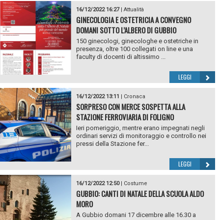
16/12/2022 16:27
|
Attualità
GINECOLOGIA E OSTETRICIA A CONVEGNO
DOMANI SOTTO L’ALBERO DI GUBBIO
150 ginecologi, ginecologhe e ostetriche in
presenza, oltre 100 collegati on line e una
faculty di docenti di altissimo ...
LEGGI
16/12/2022 13:11
|
Cronaca
SORPRESO CON MERCE SOSPETTA ALLA
STAZIONE FERROVIARIA DI FOLIGNO
Ieri pomeriggio, mentre erano impegnati negli
ordinari servizi di monitoraggio e controllo nei
pressi della Stazione fer...
LEGGI
16/12/2022 12:50
|
Costume
GUBBIO: CANTI DI NATALE DELLA SCUOLA ALDO
MORO
A Gubbio domani 17 dicembre alle 16.30 a