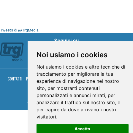
Tweets di @TrgMedia
Seguici su
Noi usiamo i cookies
Noi usiamo i cookies e altre tecniche di
tracciamento per migliorare la tua
CONTATTI
PRIVACY
COOKIES
PALINSESTO
DIRETTA TV
DIRETTA RADIO
esperienza di navigazione nel nostro
RGM HITRADIO
sito, per mostrarti contenuti
© TRG Media 2005-2026
personalizzati e annunci mirati, per
analizzare il traffico sul nostro sito, e
Umbria Televisioni s.r.l. - P.I.00496230541 -
www.trgmedia.it
- Powered by
FFZ
per capire da dove arrivano i nostri
visitatori.
Accetto