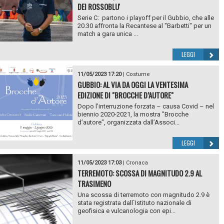
DEI ROSSOBLU'
Serie C: partono i playoff per il Gubbio, che alle
20.30 affronta la Recantese al "Barbetti" per un
match a gara unica ...
LEGGI
11/05/2023 17:20
|
Costume
GUBBIO: AL VIA DA OGGI LA VENTESIMA
EDIZIONE DI "BROCCHE D’AUTORE"
Dopo l’interruzione forzata – causa Covid – nel
biennio 2020-2021, la mostra "Brocche
d’autore", organizzata dall’Associ...
LEGGI
11/05/2023 17:03
|
Cronaca
TERREMOTO: SCOSSA DI MAGNITUDO 2.9 AL
TRASIMENO
Una scossa di terremoto con magnitudo 2.9 è
stata registrata dall`Istituto nazionale di
geofisica e vulcanologia con epi...