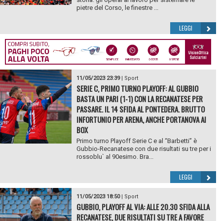
pietre del Corso, le finestre ...
LEGGI
11/05/2023 23:39
|
Sport
SERIE C, PRIMO TURNO PLAYOFF: AL GUBBIO
BASTA UN PARI (1-1) CON LA RECANATESE PER
PASSARE. IL 14 SFIDA AL PONTEDERA. BRUTTO
INFORTUNIO PER ARENA, ANCHE PORTANOVA AI
BOX
Primo turno Playoff Serie C e al “Barbetti” è
Gubbio-Recanatese con due risultati su tre per i
rossoblu` al 90esimo. Bra...
LEGGI
11/05/2023 18:50
|
Sport
GUBBIO, PLAYOFF AL VIA: ALLE 20.30 SFIDA ALLA
RECANATESE, DUE RISULTATI SU TRE A FAVORE