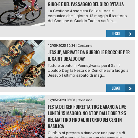
GIRO-E E DEL PASSAGGIO DEL GIRO D’ITALIA
La Gestione Associata Polizia Locale
comunica che il giorno 13 maggio il territorio
del Comune di Gualdo Tadino sarà int...
LEGGI
12/05/2023 10:34
|
Costume
JESSUP, ARRIVATE DA GUBBIO LE BROCCHE PER
IL SAINT UBALDO DAY
Tutto è pronto in Pennsylvania per il Saint
Ubaldo Day, la Festa dei Ceri che avrà luogo a
Jessup l`ultimo sabato di mag...
LEGGI
12/05/2023 08:53
|
Costume
FESTA DEI CERI: DIRETTA TRG E ARANCIA LIVE
LUNEDÌ 15 MAGGIO. NO STOP DALLE ORE 7.25
DEL MATTINO FINO AL RITORNO DEI CERI IN
BASILICA
Gubbio si prepara a rinnovare una pagina di
storia: gli operai al lavoro per sistemare le