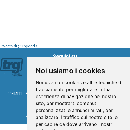
Tweets di @TrgMedia
Seguici su
Noi usiamo i cookies
Noi usiamo i cookies e altre tecniche di
tracciamento per migliorare la tua
CONTATTI
PRIVACY
COOKIES
PALINSESTO
DIRETTA TV
DIRETTA RADIO
esperienza di navigazione nel nostro
RGM HITRADIO
sito, per mostrarti contenuti
© TRG Media 2005-2026
personalizzati e annunci mirati, per
Umbria Televisioni s.r.l. - P.I.00496230541 -
www.trgmedia.it
- Powered by
FFZ
analizzare il traffico sul nostro sito, e
per capire da dove arrivano i nostri