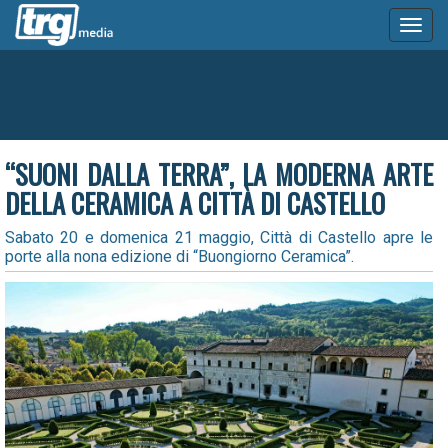
Toggl
naviga
“SUONI DALLA TERRA”, LA MODERNA ARTE
DELLA CERAMICA A CITTÀ DI CASTELLO
Sabato 20 e domenica 21 maggio, Città di Castello apre le
porte alla nona edizione di “Buongiorno Ceramica”.