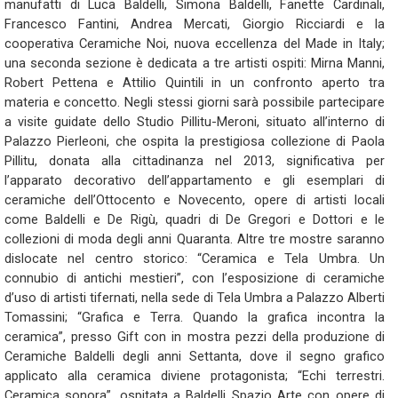
manufatti di Luca Baldelli, Simona Baldelli, Fanette Cardinali,
Francesco Fantini, Andrea Mercati, Giorgio Ricciardi e la
cooperativa Ceramiche Noi, nuova eccellenza del Made in Italy;
una seconda sezione è dedicata a tre artisti ospiti: Mirna Manni,
Robert Pettena e Attilio Quintili in un confronto aperto tra
materia e concetto. Negli stessi giorni sarà possibile partecipare
a visite guidate dello Studio Pillitu-Meroni, situato all’interno di
Palazzo Pierleoni, che ospita la prestigiosa collezione di Paola
Pillitu, donata alla cittadinanza nel 2013, significativa per
l’apparato decorativo dell’appartamento e gli esemplari di
ceramiche dell’Ottocento e Novecento, opere di artisti locali
come Baldelli e De Rigù, quadri di De Gregori e Dottori e le
collezioni di moda degli anni Quaranta. Altre tre mostre saranno
dislocate nel centro storico: “Ceramica e Tela Umbra. Un
connubio di antichi mestieri”, con l’esposizione di ceramiche
d’uso di artisti tifernati, nella sede di Tela Umbra a Palazzo Alberti
Tomassini; “Grafica e Terra. Quando la grafica incontra la
ceramica”, presso Gift con in mostra pezzi della produzione di
Ceramiche Baldelli degli anni Settanta, dove il segno grafico
applicato alla ceramica diviene protagonista; “Echi terrestri.
Ceramica sonora”, ospitata a Baldelli Spazio Arte con opere di