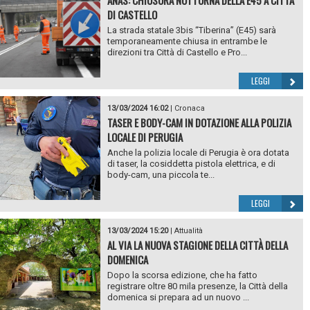
DI CASTELLO
La strada statale 3bis “Tiberina” (E45) sarà
temporaneamente chiusa in entrambe le
direzioni tra Città di Castello e Pro...
LEGGI
13/03/2024 16:02
|
Cronaca
TASER E BODY-CAM IN DOTAZIONE ALLA POLIZIA
LOCALE DI PERUGIA
Anche la polizia locale di Perugia è ora dotata
di taser, la cosiddetta pistola elettrica, e di
body-cam, una piccola te...
LEGGI
13/03/2024 15:20
|
Attualità
AL VIA LA NUOVA STAGIONE DELLA CITTÀ DELLA
DOMENICA
Dopo la scorsa edizione, che ha fatto
registrare oltre 80 mila presenze, la Città della
domenica si prepara ad un nuovo ...