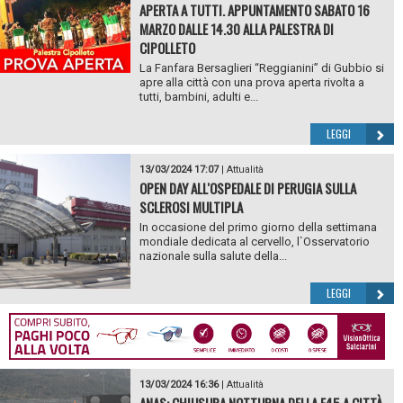
APERTA A TUTTI. APPUNTAMENTO SABATO 16
MARZO DALLE 14.30 ALLA PALESTRA DI
CIPOLLETO
La Fanfara Bersaglieri “Reggianini” di Gubbio si
apre alla città con una prova aperta rivolta a
tutti, bambini, adulti e...
LEGGI
13/03/2024 17:07
|
Attualità
OPEN DAY ALL'OSPEDALE DI PERUGIA SULLA
SCLEROSI MULTIPLA
In occasione del primo giorno della settimana
mondiale dedicata al cervello, l`Osservatorio
nazionale sulla salute della...
LEGGI
13/03/2024 16:36
|
Attualità
ANAS: CHIUSURA NOTTURNA DELLA E45 A CITTÀ