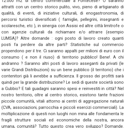
12.000 m2 di centro commerciale a Fontecese? O saranno
attratti con un centro storico pulito, vivo, pieno di artigianato di
qualità, di eventi, di iniziative culturali, di enogastronomia, di
percorsi turistici diversificati ( famiglie, pellegrini, insegnanti e
scolaresche, etc ), in sinergia con Assisi ed altre città limitrofe o
con agenzie culturali da richiamare e/o attrarre (esempio
LUMSA)? Altre domande : ogni posto di lavoro creato quanti
posti fa perdere da altre parti? Statistiche sul commercio
propendono per il tre. Ci saranno appalti per milioni di euro con il
consumo ( e non il riuso) di territorio pubblico! Bene!. A chi
andranno ? Saranno altri posti di lavoro asseganti da privati (le
varie Grandi Distribuzioni) su un bene pubblico (il territorio) che i
contenitori già li avrebbe a sufficienza. Il grosso dei profitti sarà
quindi per la grande distribuzione? Le sedi di queste società sono
a Gubbio? E tali guadagni saranno spesi e reinvestiti in città? Nel
nostro territorio, oltre al centro storico, esistono tante frazioni
piccole comunità, vitali attorno ai centri di aggregazione naturali
(CVA, associazioni, parrocchia e piccoli esercizi commerciali). La
moltiplicazione di questi non luoghi non mina alle fondamenta le
fragili strutture sociali ed economiche della nostra, ancora
umana, comunità? Tutto questo crea vero sviluppo? Domande.