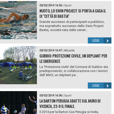
03/02/2014 16:56
|
Sport
NUOTO, LO SWIN PROJECT SI PORTA A CASA IL
IX "CITTÀ DI BASTIA"
Grande successo di partecipanti e pubblico,
ma soprattutto successo dello Swin Project
Bastia, società nata dalle ceneri...
LEGGI
03/02/2014 16:47
|
Attualità
GUBBIO: PROTEZIONE CIVILE, UN DEPLIANT PER
LE EMERGENZE
La ‘Protezione civile’ del Comune di Gubbio sta
predisponendo, in collaborazione con i tecnici
dell`ANCI, un depliant pe...
LEGGI
03/02/2014 16:36
|
Sport
LA BARTON PERUGIA SBATTE SUL MURO DI
VICENZA, 23-9 IL FINALE.
Il 2014 per la Barton Cus Perugia si rivela,