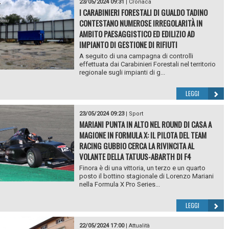
23/05/2024 09:31
|
Cronaca
I CARABINIERI FORESTALI DI GUALDO TADINO
CONTESTANO NUMEROSE IRREGOLARITÀ IN
AMBITO PAESAGGISTICO ED EDILIZIO AD
IMPIANTO DI GESTIONE DI RIFIUTI
A seguito di una campagna di controlli
effettuata dai Carabinieri Forestali nel territorio
regionale sugli impianti di g...
LEGGI
23/05/2024 09:23
|
Sport
MARIANI PUNTA IN ALTO NEL ROUND DI CASA A
MAGIONE IN FORMULA X: IL PILOTA DEL TEAM
RACING GUBBIO CERCA LA RIVINCITA AL
VOLANTE DELLA TATUUS-ABARTH DI F4
Finora è di una vittoria, un terzo e un quarto
posto il bottino stagionale di Lorenzo Mariani
nella Formula X Pro Series...
LEGGI
22/05/2024 17:00
|
Attualità