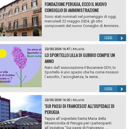
FONDAZIONE PERUGIA, ECCO IL NUOVO
CONSIGLIO DI AMMINISTRAZIONE
Sono stati nominati nel pomeriggio di oggi,
mercoledì 22 maggio 2024, gli otto
componenti del nuovo Consiglio di Amminis...
LEGGI
22/05/2024 16:47
|
Attualità
LO SPORTELLO LILLA DI GUBBIO COMPIE UN
ANNO
Nato dall`associazione il Bucaneve ODV, lo
Sportello è uno spazio che ha come mission
l`ascolto, l`accoglienza, la sensi...
LEGGI
22/05/2024 16:20
|
Attualità
'SUI PASSI DI FRANCESCO' ALL'OSPEDALE DI
PERUGIA
Tappa all`ospedale Santa Maria della
Misericordia di Perugia per i partecipanti
all`iniziativa "Sui passi di Francesco, ...