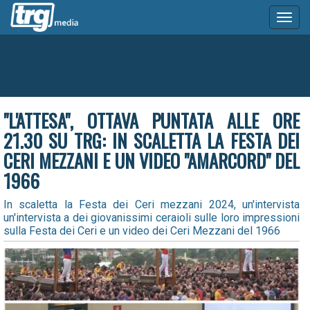
Toggl
naviga
"L'ATTESA", OTTAVA PUNTATA ALLE ORE
21.30 SU TRG: IN SCALETTA LA FESTA DEI
CERI MEZZANI E UN VIDEO "AMARCORD" DEL
1966
In scaletta la Festa dei Ceri mezzani 2024, un'intervista
un'intervista a dei giovanissimi ceraioli sulle loro impressioni
sulla Festa dei Ceri e un video dei Ceri Mezzani del 1966