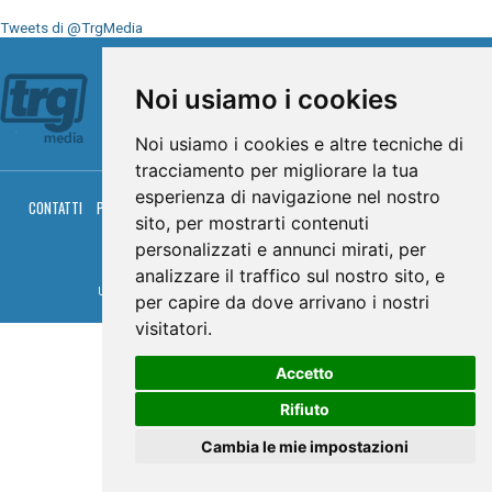
Tweets di @TrgMedia
Seguici su
Noi usiamo i cookies
Noi usiamo i cookies e altre tecniche di
tracciamento per migliorare la tua
esperienza di navigazione nel nostro
CONTATTI
PRIVACY
COOKIES
PALINSESTO
DIRETTA TV
DIRETTA RADIO
sito, per mostrarti contenuti
RGM HITRADIO
personalizzati e annunci mirati, per
© TRG Media 2005-2026
analizzare il traffico sul nostro sito, e
Umbria Televisioni s.r.l. - P.I.00496230541 -
www.trgmedia.it
- Powered by
FFZ
per capire da dove arrivano i nostri
visitatori.
Accetto
Rifiuto
Cambia le mie impostazioni