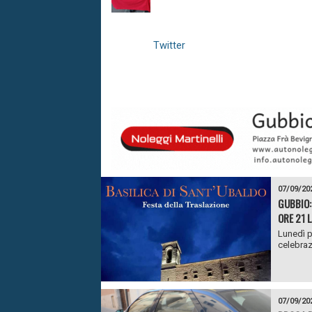
Twitter
07/09/20
GUBBIO:
ORE 21 
Lunedì p
celebrazi
07/09/20