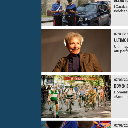
ALL’AUT
I Carabi
indebito 
07/09/20
ULTIMO 
Ultimi a
arti per
07/09/20
DOMENIC
Domenica
«Sono ore
07/09/20