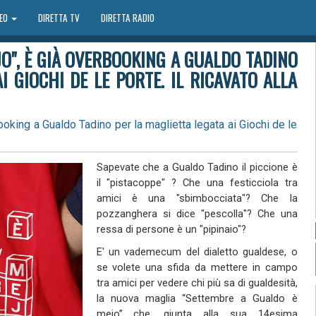
DEO
DIRETTA TV
DIRETTA RADIO
O", È GIÀ OVERBOOKING A GUALDO TADINO
I GIOCHI DE LE PORTE. IL RICAVATO ALLA
oking a Gualdo Tadino per la maglietta legata ai Giochi de le
Sapevate che a Gualdo Tadino il piccione è
il "pistacoppe" ? Che una festicciola tra
amici è una "sbimbocciata"? Che la
pozzanghera si dice "pescolla"? Che una
ressa di persone è un "pipinaio"?
E' un vademecum del dialetto gualdese, o
se volete una sfida da mettere in campo
tra amici per vedere chi più sa di gualdesità,
la nuova maglia “Settembre a Gualdo è
mejo” che, giunta alla sua 14esima