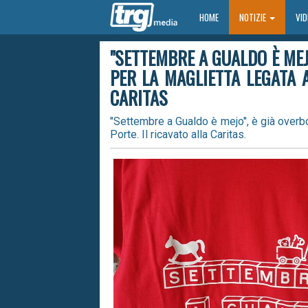
HOME
HOME
NOTIZIE
VI
"SETTEMBRE A GUALDO È MEJ
PER LA MAGLIETTA LEGATA A
CARITAS
"Settembre a Gualdo è mejo", è già overbo
Porte. Il ricavato alla Caritas.