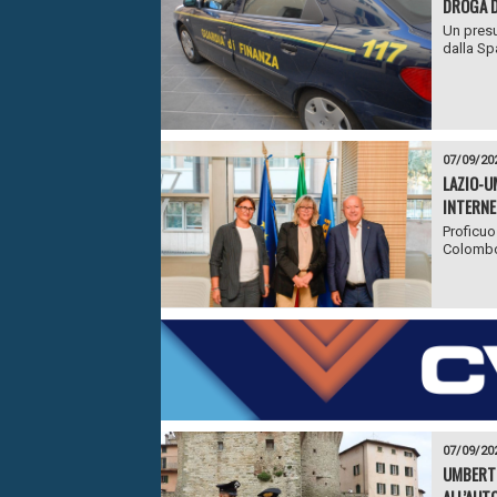
DROGA D
Un presu
dalla Spa
07/09/20
LAZIO-U
INTERNE
Proficuo
Colombo,
07/09/20
UMBERTI