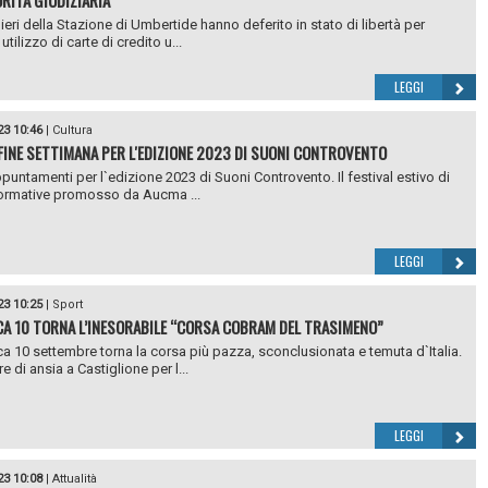
ORITÀ GIUDIZIARIA
nieri della Stazione di Umbertide hanno deferito in stato di libertà per
utilizzo di carte di credito u...
LEGGI
23 10:46
|
Cultura
FINE SETTIMANA PER L'EDIZIONE 2023 DI SUONI CONTROVENTO
ppuntamenti per l`edizione 2023 di Suoni Controvento. Il festival estivo di
formative promosso da Aucma ...
LEGGI
23 10:25
|
Sport
A 10 TORNA L’INESORABILE “CORSA COBRAM DEL TRASIMENO”
 10 settembre torna la corsa più pazza, sconclusionata e temuta d`Italia.
 di ansia a Castiglione per l...
LEGGI
23 10:08
|
Attualità