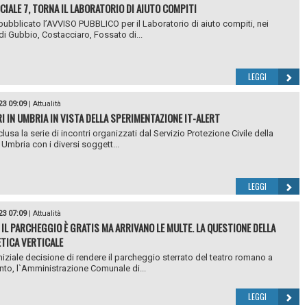
CIALE 7, TORNA IL LABORATORIO DI AIUTO COMPITI
 pubblicato l’AVVISO PUBBLICO per il Laboratorio di aiuto compiti, nei
i Gubbio, Costacciaro, Fossato di...
LEGGI
23 09:09
|
Attualità
I IN UMBRIA IN VISTA DELLA SPERIMENTAZIONE IT-ALERT
lusa la serie di incontri organizzati dal Servizio Protezione Civile della
Umbria con i diversi soggett...
LEGGI
23 07:09
|
Attualità
 IL PARCHEGGIO È GRATIS MA ARRIVANO LE MULTE. LA QUESTIONE DELLA
TICA VERTICALE
niziale decisione di rendere il parcheggio sterrato del teatro romano a
o, l`Amministrazione Comunale di...
LEGGI