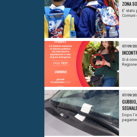
ZONA SO
E’ stato
Comuni d
07/09/20
INCONTR
Si è conc
Regione 
07/09/20
GUBBIO,
SEGNALE
Dopo l`i
pagament