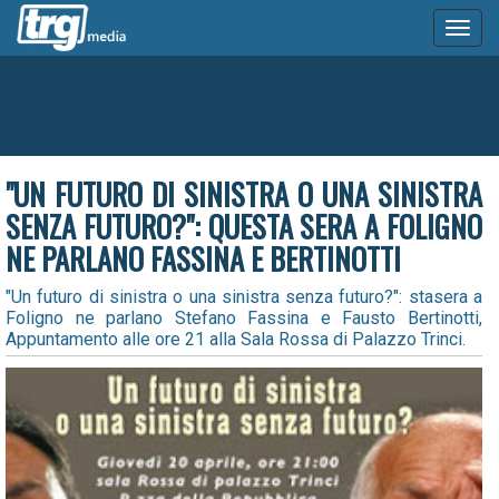
Toggl
naviga
"UN FUTURO DI SINISTRA O UNA SINISTRA
SENZA FUTURO?": QUESTA SERA A FOLIGNO
NE PARLANO FASSINA E BERTINOTTI
"Un futuro di sinistra o una sinistra senza futuro?": stasera a
Foligno ne parlano Stefano Fassina e Fausto Bertinotti,
Appuntamento alle ore 21 alla Sala Rossa di Palazzo Trinci.