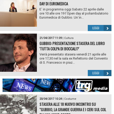
DAY DI EUROMEDICA
E` in programma oggi Sabato 22 aprile dalle
ore 10 alle ore 19 l`Open day al poliambulatorio
Euromedica di Gubbio. Un`in...
LEGGI
21/04/2017 11:09
|
Cultura
GUBBIO: PRESENTAZIONE STASERA DEL LIBRO
'TUTTA COLPA DI BOCCALI?'
Verrà presentato stasera venerdì 21 aprile alle
ore 17,30 nel la sala ex Refettorio del Convento
di S. Francesco in piaz...
LEGGI
20/04/2017 10:24
|
Costume
STASERA ALLE 18 NUOVO INCONTRO SU
"GUBBIO, LA GRANDE GUERRA E I CERI SUL COL