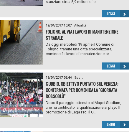
stanziare circa 8,9 milioni di e...
LEGGI
19/04/2017 10:07
|
Attualità
FOLIGNO. AL VIA I LAVORI DI MANUTENZIONE
STRADALE
Da oggi mercoledì 19 aprile il Comune di
Foligno, tramite una ditta specializzata,
comincerà i lavori di manutenzione or...
LEGGI
19/04/2017 08:44
|
Sport
GUBBIO, OBIETTIVO PUNTATO SUL VENEZIA:
CONFERMATA PER DOMENICA LA "GIORNATA
ROSSOBLÙ"
Dopo il pareggio ottenuto al Mapei Stadium,
che ha certificato la qualificazione ai playoff
promozione di Lega Pro, il G...
LEGGI