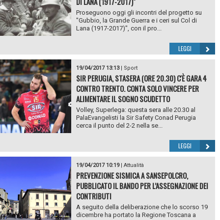
DI LANA (1917-2017)"
Proseguono oggi gli incontri del progetto su
"Gubbio, la Grande Guerra e i ceri sul Col di
Lana (1917-2017)", con il pro...
LEGGI
19/04/2017 13:13
|
Sport
SIR PERUGIA, STASERA (ORE 20.30) C'È GARA 4
CONTRO TRENTO. CONTA SOLO VINCERE PER
ALIMENTARE IL SOGNO SCUDETTO
Volley, Superlega: questa sera alle 20.30 al
PalaEvangelisti la Sir Safety Conad Perugia
cerca il punto del 2-2 nella se...
LEGGI
19/04/2017 10:19
|
Attualità
PREVENZIONE SISMICA A SANSEPOLCRO,
PUBBLICATO IL BANDO PER L’ASSEGNAZIONE DEI
CONTRIBUTI
A seguito della deliberazione che lo scorso 19
dicembre ha portato la Regione Toscana a