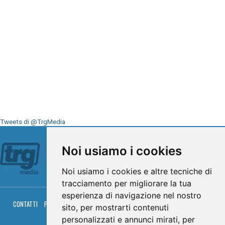
Tweets di @TrgMedia
Seguici su
Noi usiamo i cookies
Noi usiamo i cookies e altre tecniche di
tracciamento per migliorare la tua
esperienza di navigazione nel nostro
CONTATTI
PRIVACY
COOKIES
PALINSESTO
DIRETTA TV
DIRETTA RADIO
sito, per mostrarti contenuti
RGM HITRADIO
personalizzati e annunci mirati, per