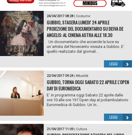
24/04/2017 08:28
|
Costume
GUBBIO, STASERA LUNEDI' 24 APRILE
PROIEZIONE DEL DOCUMENTARIO SU DEIVA DE
ANGELIS: AL CINEMA ASTRA ALLE 18.30
Un documentario che accende la luce su
un`artista del Novecento vissuta a Gubbio. E`
quello realizzato dal giornali...
LEGGI
22/04/2017 09:24
|
Attualità
GUBBIO, TORNA OGGI SABATO 22 APRILE L'OPEN
DAY DI EUROMEDICA
E` in programma oggi Sabato 22 aprile dalle
ore 10 alle ore 19 l`Open day al poliambulatorio
Euromedica di Gubbio. Un`in...
LEGGI
21/04/2017 11:09
|
Cultura