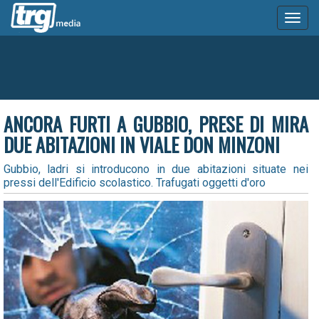
Toggl
naviga
ANCORA FURTI A GUBBIO, PRESE DI MIRA
DUE ABITAZIONI IN VIALE DON MINZONI
Gubbio, ladri si introducono in due abitazioni situate nei
pressi dell'Edificio scolastico. Trafugati oggetti d'oro