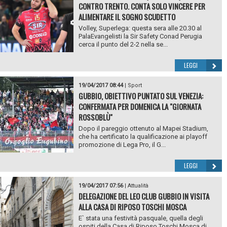
CONTRO TRENTO. CONTA SOLO VINCERE PER
ALIMENTARE IL SOGNO SCUDETTO
Volley, Superlega: questa sera alle 20.30 al
PalaEvangelisti la Sir Safety Conad Perugia
cerca il punto del 2-2 nella se...
LEGGI
19/04/2017 08:44
|
Sport
GUBBIO, OBIETTIVO PUNTATO SUL VENEZIA:
CONFERMATA PER DOMENICA LA "GIORNATA
ROSSOBLÙ"
Dopo il pareggio ottenuto al Mapei Stadium,
che ha certificato la qualificazione ai playoff
promozione di Lega Pro, il G...
LEGGI
19/04/2017 07:56
|
Attualità
DELEGAZIONE DEL LEO CLUB GUBBIO IN VISITA
ALLA CASA DI RIPOSO TOSCHI MOSCA
E` stata una festività pasquale, quella degli
ospiti della Casa di Riposo Toschi Mosca di