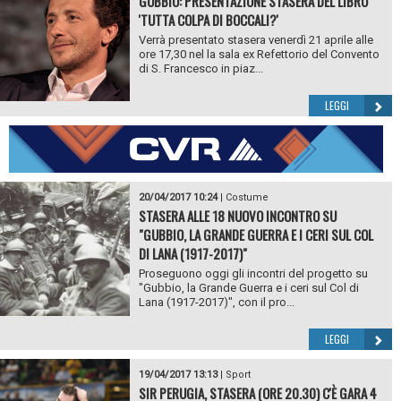
GUBBIO: PRESENTAZIONE STASERA DEL LIBRO
'TUTTA COLPA DI BOCCALI?'
Verrà presentato stasera venerdì 21 aprile alle
ore 17,30 nel la sala ex Refettorio del Convento
di S. Francesco in piaz...
LEGGI
20/04/2017 10:24
|
Costume
STASERA ALLE 18 NUOVO INCONTRO SU
"GUBBIO, LA GRANDE GUERRA E I CERI SUL COL
DI LANA (1917-2017)"
Proseguono oggi gli incontri del progetto su
"Gubbio, la Grande Guerra e i ceri sul Col di
Lana (1917-2017)", con il pro...
LEGGI
19/04/2017 13:13
|
Sport
SIR PERUGIA, STASERA (ORE 20.30) C'È GARA 4