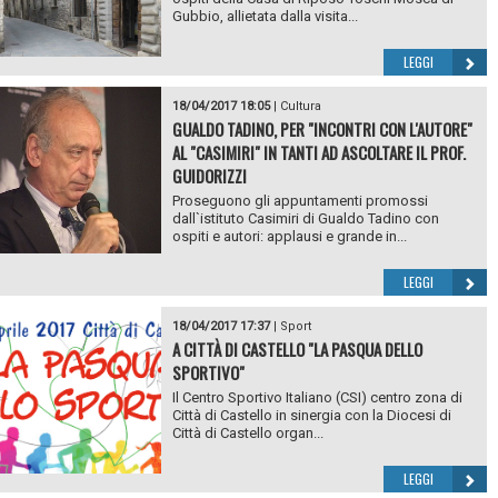
Gubbio, allietata dalla visita...
LEGGI
18/04/2017 18:05
|
Cultura
GUALDO TADINO, PER "INCONTRI CON L'AUTORE"
AL "CASIMIRI" IN TANTI AD ASCOLTARE IL PROF.
GUIDORIZZI
Proseguono gli appuntamenti promossi
dall`istituto Casimiri di Gualdo Tadino con
ospiti e autori: applausi e grande in...
LEGGI
18/04/2017 17:37
|
Sport
A CITTÀ DI CASTELLO "LA PASQUA DELLO
SPORTIVO"
Il Centro Sportivo Italiano (CSI) centro zona di
Città di Castello in sinergia con la Diocesi di
Città di Castello organ...
LEGGI