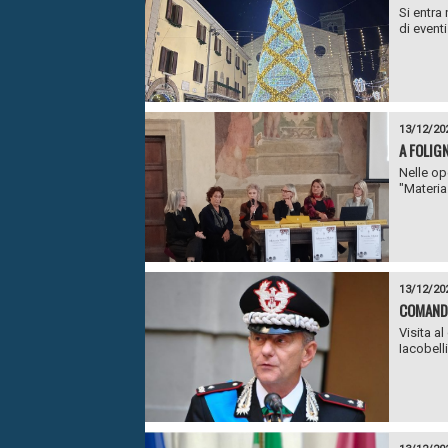
Si entra 
di eventi
13/12/20
A FOLIG
Nelle op
"Materia
13/12/20
COMANDA
Visita a
Iacobell