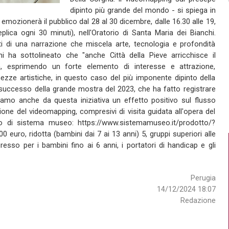
dipinto più grande del mondo - si spiega in
 emozionerà il pubblico dal 28 al 30 dicembre, dalle 16.30 alle 19,
lica ogni 30 minuti), nell'Oratorio di Santa Maria dei Bianchi.
i di una narrazione che miscela arte, tecnologia e profondità
i ha sottolineato che "anche Città della Pieve arricchisce il
ia, esprimendo un forte elemento di interesse e attrazione,
hezze artistiche, in questo caso del più imponente dipinto della
l successo della grande mostra del 2023, che ha fatto registrare
diamo anche da questa iniziativa un effetto positivo sul flusso
iezione del videomapping, compresivi di visita guidata all'opera del
ito di sistema museo: https://www.sistemamuseo.it/prodotto/?
00 euro, ridotta (bambini dai 7 ai 13 anni) 5, gruppi superiori alle
resso per i bambini fino ai 6 anni, i portatori di handicap e gli
Perugia
14/12/2024 18:07
Redazione