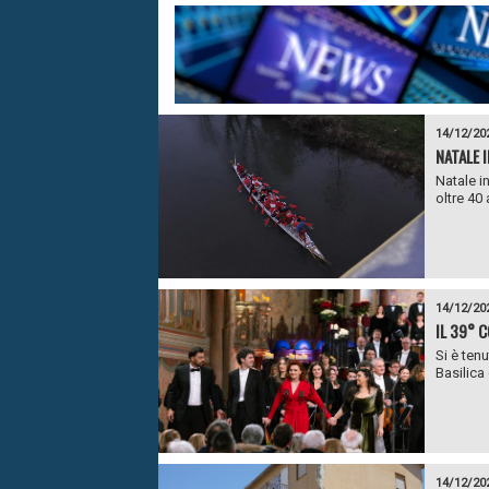
14/12/20
NATALE 
Natale in
oltre 40 
14/12/20
IL 39° 
Si è ten
Basilica 
14/12/20