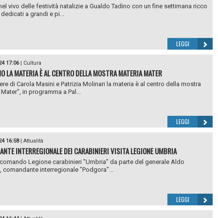
nel vivo delle festività natalizie a Gualdo Tadino con un fine settimana ricco
 dedicati a grandi e pi...
LEGGI
24 17:06
|
Cultura
NO LA MATERIA È AL CENTRO DELLA MOSTRA MATERIA MATER
ere di Carola Masini e Patrizia Molinari la materia è al centro della mostra
 Mater", in programma a Pal...
LEGGI
24 16:58
|
Attualità
NTE INTERREGIONALE DEI CARABINIERI VISITA LEGIONE UMBRIA
l comando Legione carabinieri "Umbria" da parte del generale Aldo
i, comandante interregionale "Podgora"...
LEGGI