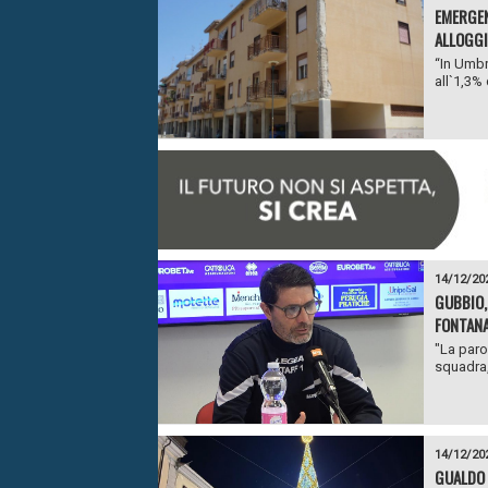
EMERGEN
ALLOGG
“In Umbri
all`1,3% 
14/12/20
GUBBIO, 
FONTANA:
"La paro
squadra,
14/12/20
GUALDO 