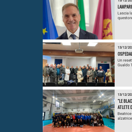
13/12/20
LAMPARE
Lascia l
questore
13/12/20
OSPEDAL
Un reset
Gualdo T
13/12/20
"LE BLA
ATLETE 
Beatrice
alzatrice