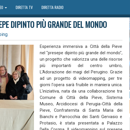
DEO
DIRETTA TV
DIRETTA RADIO
ESEPE DIPINTO PIÙ GRANDE DEL MONDO
ing.
Esperienza immersiva a Città della Pieve
nel "presepe dipinto più grande del mondo",
un progetto che valorizza una delle risorse
più importanti del centro umbro,
L'Adorazione dei magi del Perugino. Grazie
ad un progetto di videomapping, per tre
giorni l'opera sarà fruibile in maniera unica.
L'iniziativa, nata da una collaborazione tra
Comune di Città della Pieve, Sistema
Museo, Arcidiocesi di Perugia-Città della
Pieve, Confraternita di Santa Maria dei
Bianchi e Parrocchia dei Santi Gervasio e
Protasio, è stata presentata a Palazzo
Della Corgna. ll videomapping sul presepe