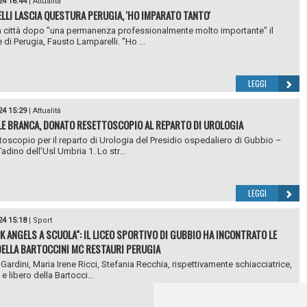
24 16:44
|
Attualità
LLI LASCIA QUESTURA PERUGIA, 'HO IMPARATO TANTO'
a città dopo "una permanenza professionalmente molto importante" il
 di Perugia, Fausto Lamparelli. "Ho ...
LEGGI
24 15:29
|
Attualità
E BRANCA, DONATO RESETTOSCOPIO AL REPARTO DI UROLOGIA
toscopio per il reparto di Urologia del Presidio ospedaliero di Gubbio –
adino dell’Usl Umbria 1. Lo str...
LEGGI
24 15:18
|
Sport
CK ANGELS A SCUOLA": IL LICEO SPORTIVO DI GUBBIO HA INCONTRATO LE
DELLA BARTOCCINI MC RESTAURI PERUGIA
 Gardini, Maria Irene Ricci, Stefania Recchia, rispettivamente schiacciatrice,
 e libero della Bartocci...
LEGGI