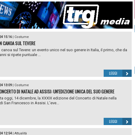
24 15:16
|
Costume
IN CANOA SUL TEVERE
 canoa sul Tevere: un evento unico nel suo genere in Italia, il primo, che da
anni si ripete puntuale ...
LEGGI
24 13:09
|
Costume
CONCERTO DI NATALE AD ASSISI: UN'EDIZIONE UNICA DEL SUO GENERE
uta oggi, 14 dicembre, la XXXIX edizione del Concerto di Natale nella
di San Francesco in Assisi. L’eve...
LEGGI
24 12:54
|
Attualità