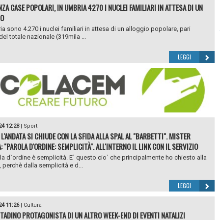
ZA CASE POPOLARI, IN UMBRIA 4270 I NUCLEI FAMILIARI IN ATTESA DI UN
IO
a sono 4.270 i nuclei familiari in attesa di un alloggio popolare, pari
del totale nazionale (319mila ...
LEGGI
24 12:28
|
Sport
L'ANDATA SI CHIUDE CON LA SFIDA ALLA SPAL AL "BARBETTI". MISTER
 "PAROLA D'ORDINE: SEMPLICITÀ". ALL'INTERNO IL LINK CON IL SERVIZIO
la d`ordine è semplicità. E` questo cio` che principalmente ho chiesto alla
 perchè dalla semplicità e d...
LEGGI
24 11:26
|
Cultura
TADINO PROTAGONISTA DI UN ALTRO WEEK-END DI EVENTI NATALIZI