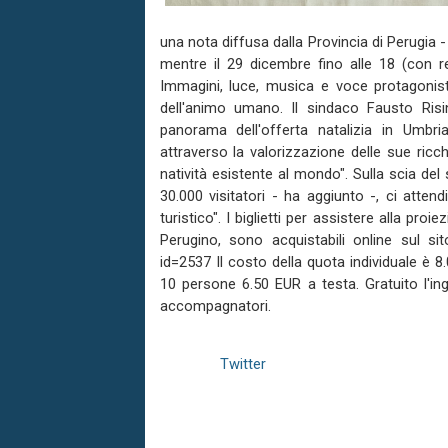
una nota diffusa dalla Provincia di Perugia -
mentre il 29 dicembre fino alle 18 (con rep
Immagini, luce, musica e voce protagonist
dell'animo umano. Il sindaco Fausto Risin
panorama dell'offerta natalizia in Umbr
attraverso la valorizzazione delle sue ricc
natività esistente al mondo". Sulla scia de
30.000 visitatori - ha aggiunto -, ci atten
turistico". I biglietti per assistere alla pro
Perugino, sono acquistabili online sul s
id=2537 Il costo della quota individuale è 8.
10 persone 6.50 EUR a testa. Gratuito l'ing
accompagnatori.
Twitter