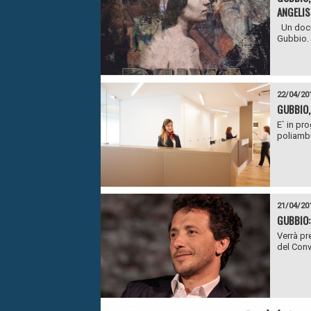
ANGELIS
Un docum
Gubbio. E
22/04/20
GUBBIO,
E` in pr
poliambu
21/04/20
GUBBIO:
Verrà pr
del Conv