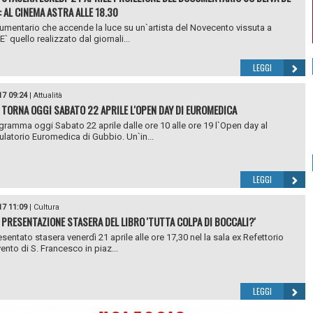
: AL CINEMA ASTRA ALLE 18.30
entario che accende la luce su un`artista del Novecento vissuta a
` quello realizzato dal giornali...
LEGGI
17 09:24
|
Attualità
 TORNA OGGI SABATO 22 APRILE L'OPEN DAY DI EUROMEDICA
ogramma oggi Sabato 22 aprile dalle ore 10 alle ore 19 l`Open day al
latorio Euromedica di Gubbio. Un`in...
LEGGI
17 11:09
|
Cultura
 PRESENTAZIONE STASERA DEL LIBRO 'TUTTA COLPA DI BOCCALI?'
esentato stasera venerdì 21 aprile alle ore 17,30 nel la sala ex Refettorio
ento di S. Francesco in piaz...
LEGGI