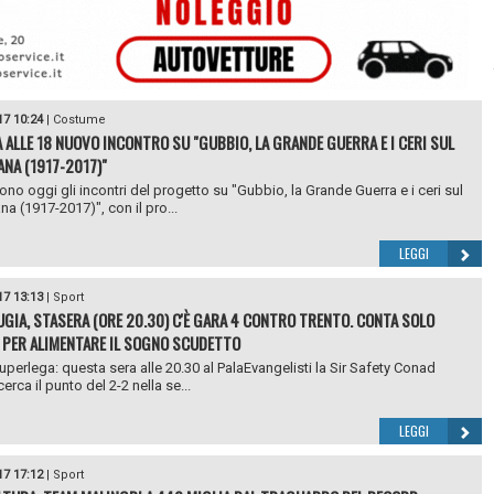
17 10:24
|
Costume
 ALLE 18 NUOVO INCONTRO SU "GUBBIO, LA GRANDE GUERRA E I CERI SUL
ANA (1917-2017)"
no oggi gli incontri del progetto su "Gubbio, la Grande Guerra e i ceri sul
na (1917-2017)", con il pro...
LEGGI
17 13:13
|
Sport
UGIA, STASERA (ORE 20.30) C'È GARA 4 CONTRO TRENTO. CONTA SOLO
 PER ALIMENTARE IL SOGNO SCUDETTO
Superlega: questa sera alle 20.30 al PalaEvangelisti la Sir Safety Conad
erca il punto del 2-2 nella se...
LEGGI
17 17:12
|
Sport