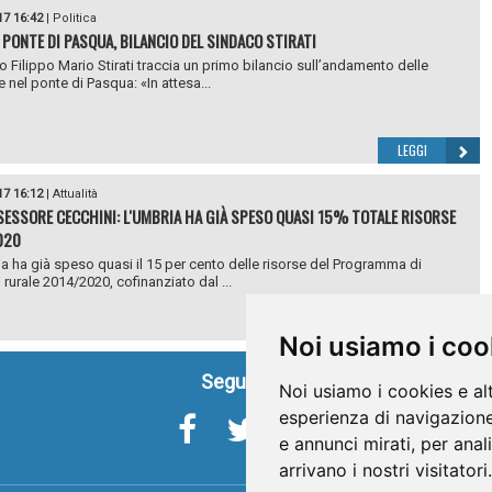
17 16:42
|
Politica
 PONTE DI PASQUA, BILANCIO DEL SINDACO STIRATI
co Filippo Mario Stirati traccia un primo bilancio sull’andamento delle
 nel ponte di Pasqua: «In attesa...
LEGGI
17 16:12
|
Attualità
SESSORE CECCHINI: L'UMBRIA HA GIÀ SPESO QUASI 15% TOTALE RISORSE
020
a ha già speso quasi il 15 per cento delle risorse del Programma di
 rurale 2014/2020, cofinanziato dal ...
LEGGI
Noi usiamo i coo
Seguici su
Noi usiamo i cookies e al
esperienza di navigazione
e annunci mirati, per anal
arrivano i nostri visitatori.