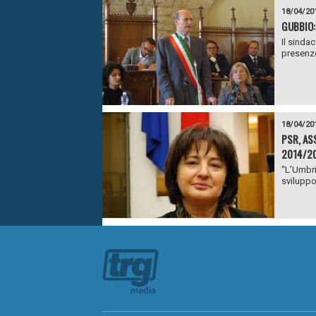
18/04/20
GUBBIO:
Il sinda
presenze
18/04/20
PSR, AS
2014/2
“L’Umbri
sviluppo