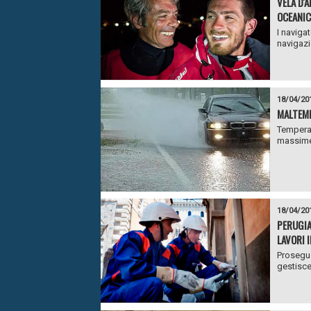
VELA D'
OCEANIC
I naviga
navigazio
18/04/20
MALTEMP
Temperat
massime 
18/04/20
PERUGIA
LAVORI I
Proseguo
gestisce 