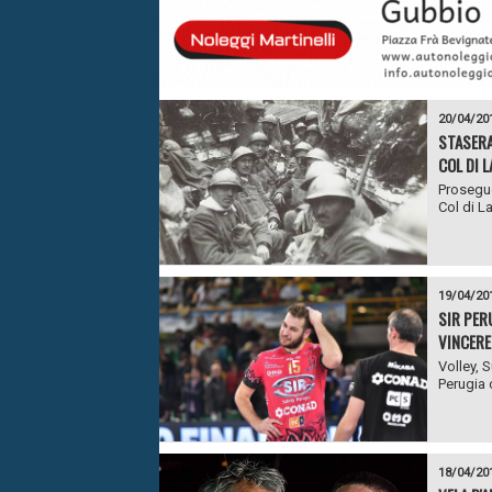
20/04/20
STASERA
COL DI L
Proseguo
Col di La
19/04/20
SIR PER
VINCERE
Volley, 
Perugia c
18/04/20