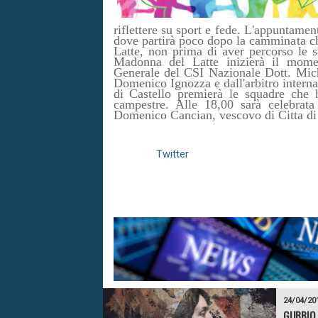
riflettere su sport e fede. L'appuntamen
dove partirà poco dopo la camminata che
Latte, non prima di aver percorso le s
Madonna del Latte inizierà il moment
Generale del CSI Nazionale Dott. Mic
Domenico Ignozza e dall'arbitro interna
di Castello premierà le squadre che h
campestre. Alle 18,00 sarà celebrat
Domenico Cancian, vescovo di Citta di 
Twitter
24/04/20
GUBBIO,