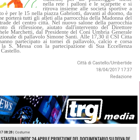
nella rete i palloni e le scarpette e si
ritrova insieme alle società sportive a
to è per le 15 nella piazza Gabriotti, davanti al duomo, da
 porterà tutti gli atleti alla parrocchia della Madonna del
trade del centro città. Nel nuovo salone della parrocchia
o di riflessione, aiutato dall'intervento del Direttore
hele Marchetti, dal Presidente del Coni Umbria Generale
zionale di pallavolo Simone Santi. Alle 17,30 il CSI Citta
anno partecipato ai tornei di pallavolo, calcio e corsa
a la S. Messa con la partecipazione di Sua Eccellenza
Castello.
Città di Castello/Umbertide
18/04/2017 17:37
Redazione
17 08:28
|
Costume
 STASERA LUNEDI' 24 APRILE PROIEZIONE DEL DOCUMENTARIO SU DEIVA DE