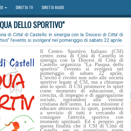
DEO
DIRETTA TV
DIRETTA RADIO
SQUA DELLO SPORTIVO"
na di Citta' di Castello in sinergia con la Diocesi di Citta' di
ivo" l'evento si svolgera' nel pomeriggio di sabato 22 aprile.
Il Centro Sportivo Italiano (CSI)
centro zona di Città di Castello in
sinergia con la Diocesi di Città di
Castello organizza "La Pasqua dello
sportivo" l'evento si svolgerà nel
pomeriggio di sabato 22 aprile.
L’invito è rivolto non solo alle società
sportive legate al CSI, ma
a chiunque
ami lo sport
. Il CSI
promuove lo sport
come momento di educazione, di
crescita, di impegno e di aggregazione
sociale, ispirandosi alla visione
cristiana dell’uomo
. La sua missione è
educare attraverso lo sport
, ponendosi
a servizio di tutti e cercando di
coniugare l'attività sportiva con
momenti spirituali. Ed è proprio per
questa finalità che il CSI di Città di
Castello, per un pomeriggio mette