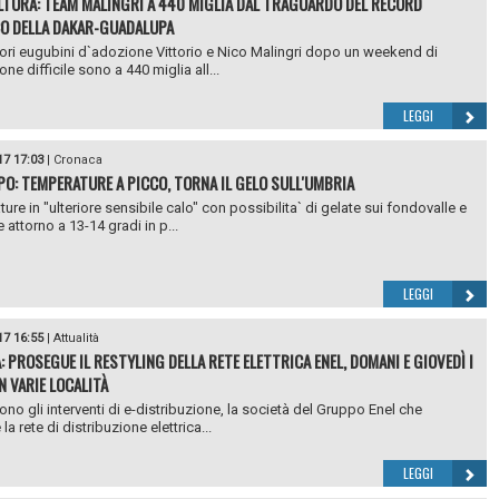
ALTURA: TEAM MALINGRI A 440 MIGLIA DAL TRAGUARDO DEL RECORD
O DELLA DAKAR-GUADALUPA
tori eugubini d`adozione Vittorio e Nico Malingri dopo un weekend di
ne difficile sono a 440 miglia all...
LEGGI
17 17:03
|
Cronaca
O: TEMPERATURE A PICCO, TORNA IL GELO SULL'UMBRIA
ure in "ulteriore sensibile calo" con possibilita` di gelate sui fondovalle e
attorno a 13-14 gradi in p...
LEGGI
17 16:55
|
Attualità
: PROSEGUE IL RESTYLING DELLA RETE ELETTRICA ENEL, DOMANI E GIOVEDÌ I
N VARIE LOCALITÀ
no gli interventi di e-distribuzione, la società del Gruppo Enel che
la rete di distribuzione elettrica...
LEGGI