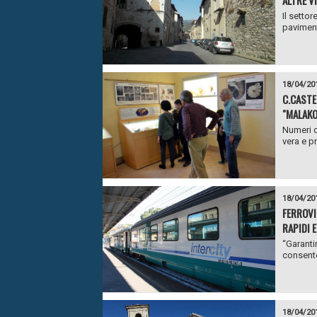
ALTRE VI
Il setto
paviment
18/04/20
C.CASTE
"MALAKO
Numeri d
vera e p
18/04/20
FERROVI
RAPIDI 
“Garanti
consente
18/04/20