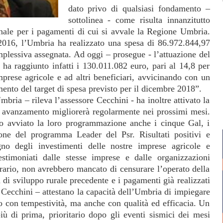
dato privo di qualsiasi fondamento –
sottolinea - come risulta innanzitutto
nale per i pagamenti di cui si avvale la Regione Umbria.
2016, l’Umbria ha realizzato una spesa di 86.972.844,97
plessiva assegnata. Ad oggi – prosegue - l’attuazione del
ha raggiunto infatti i 130.011.082 euro, pari al 14,8 per
mprese agricole e ad altri beneficiari, avvicinando con un
ento del target di spesa previsto per il dicembre 2018”.
bria – rileva l’assessore Cecchini - ha inoltre attivato la
di avanzamento migliorerà regolarmente nei prossimi mesi.
no avviato la loro programmazione anche i cinque Gal, i
ione del programma Leader del Psr. Risultati positivi e
no degli investimenti delle nostre imprese agricole e
estimoniati dalle stesse imprese e dalle organizzazioni
trario, non avrebbero mancato di censurare l’operato della
di sviluppo rurale precedente e i pagamenti già realizzati
e Cecchini – attestano la capacità dell’Umbria di impiegare
lo con tempestività, ma anche con qualità ed efficacia. Un
iù di prima, prioritario dopo gli eventi sismici dei mesi