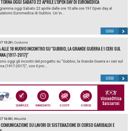
 TORNA OGGI SABATO 22 APRILE L'OPEN DAY DI EUROMEDICA
ogramma oggi Sabato 22 aprile dalle ore 10 alle ore 19 l`Open day al
latorio Euromedica di Gubbio. Un`in...
LEGGI
17 10:24
|
Costume
 ALLE 18 NUOVO INCONTRO SU "GUBBIO, LA GRANDE GUERRA E I CERI SUL
ANA (1917-2017)"
no oggi gli incontri del progetto su "Gubbio, la Grande Guerra e i ceri sul
na (1917-2017)", con il pro...
LEGGI
17 16:00
|
Attualità
 COMUNICAZIONE SU LAVORI DI SISTEMAZIONE DI CORSO GARIBALDI E