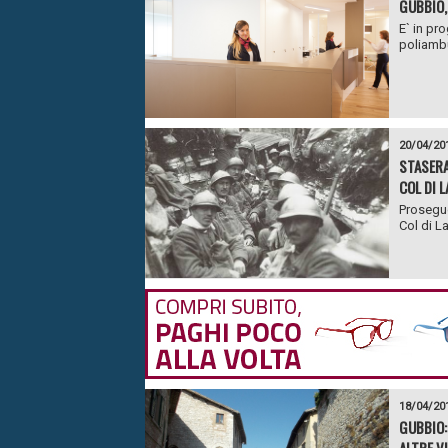
GUBBIO,
E` in pr
poliambu
20/04/20
STASERA
COL DI L
Proseguo
Col di La
18/04/20
GUBBIO: