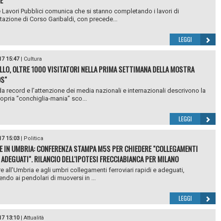
E
re Lavori Pubblici comunica che si stanno completando i lavori di
azione di Corso Garibaldi, con precede...
LEGGI
17 15:47
|
Cultura
LLO, OLTRE 1000 VISITATORI NELLA PRIMA SETTIMANA DELLA MOSTRA
S"
a record e l’attenzione dei media nazionali e internazionali descrivono la
ropria “conchiglia-mania” sco...
LEGGI
17 15:03
|
Politica
E IN UMBRIA: CONFERENZA STAMPA M5S PER CHIEDERE "COLLEGAMENTI
E ADEGUATI". RILANCIO DELL'IPOTESI FRECCIABIANCA PER MILANO
re all’Umbria e agli umbri collegamenti ferroviari rapidi e adeguati,
ndo ai pendolari di muoversi in ...
LEGGI
17 13:10
|
Attualità