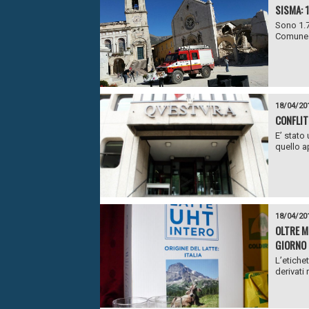
SISMA: 
Sono 1.7
Comune d
18/04/20
CONFLIT
E’ stato 
quello a
18/04/20
OLTRE M
GIORNO
L’etichet
derivati 