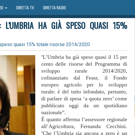
DEO
DIRETTA TV
DIRETTA RADIO
I: L'UMBRIA HA GIÀ SPESO QUASI 15%
' speso quasi 15% totale risorse 2014/2020
L’Umbria ha già speso quasi il 15 per
“
cento delle risorse del Programma di
sviluppo rurale 2014/2020,
cofinanziato dal Feasr, il Fondo
europeo agricolo per lo sviluppo
rurale: è del tutto infondato, pertanto,
di parlare di spesa ‘a quota zero’ come
pubblicato oggi da un quotidiano
nazionale”.
È quanto afferma l’assessore regionale
all’Agricoltura, Fernanda Cecchini.
Che l’Umbria sia ancora a zero è un
“