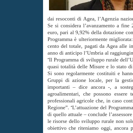
dai resoconti di Agea, l’Agenzia nazio
Se si considera l’avanzamento a fine 
euro, pari al 9,92% della dotazione com
Programma è ulteriormente migliorata: 
cento del totale, pagati da Agea alle i
anno di anticipo l’Umbria al raggiungim
Il Programma di sviluppo rurale dell’Um
“
quasi totalità delle Misure e lo stato 
Si sono regolarmente costituiti e han
Gruppi di azione locale, per la gest
importanti – dice ancora -, a sosteg
agroalimentari, che possono essere t
professionali agricole che, in caso con
Regione”.
L’attuazione del Programma 
“
di quello attuale – conclude l’assessor
le risorse dello sviluppo rurale non so
obiettivo che riteniamo oggi, ancora p