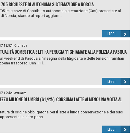
1.705 RICHIESTE DI AUTONOMA SISTEMAZIONE A NORCIA
05 le istanze di Contributo autonoma sistemazione (Cas) presentate al
i Norcia, stando al report aggiorn...
LEGGI
17 12:57
|
Cronaca
TUALITÀ DOMESTICA E LITI: A PERUGIA 11 CHIAMATE ALLA POLIZIA A PASQUA
un weekend di Pasqua all’insegna della litigiosità e delle tensioni familiari
ppena trascorso. Ben 11 l...
LEGGI
17 12:42
|
Attualità
EZZO MILIONE DI UMBRI (61,4%), CONSUMA LATTE ALMENO UNA VOLTA AL
tatura di origine obbligatoria per il latte a lunga conservazione e dei suoi
rappresenta un altro pass...
LEGGI