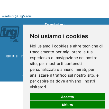
Tweets di @TrgMedia
Seguici su
Noi usiamo i cookies
Noi usiamo i cookies e altre tecniche di
tracciamento per migliorare la tua
CONTATTI
PRIVACY
COOKIES
PALINSESTO
DIRETTA TV
DIRETTA RADIO
esperienza di navigazione nel nostro
RGM HITRADIO
sito, per mostrarti contenuti
© TRG Media 2005-2026
personalizzati e annunci mirati, per
analizzare il traffico sul nostro sito, e
Umbria Televisioni s.r.l. - P.I.00496230541 -
www.trgmedia.it
- Powered by
FFZ
per capire da dove arrivano i nostri
visitatori.
Accetto
Rifiuto