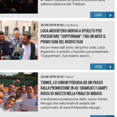
settima edizione del “Festival...
LEGGI
25/06/2018 09:42
|
Costume
LUCA ARGENTERO ARRIVA A SPOLETO PER
PRESENTARE "COPPERMAN": TRA UN MESE IL
PRIMO CIAK DEL NUOVO FILM
Ad un mese dall`avvio del primo ciak, Luca
Argentero è arrivato a Spoleto per presentare
“Copperman”, il prossimo lavoro...
LEGGI
25/06/2018 09:25
|
Sport
TENNIS, LO JUNIOR PERUGIA AD UN PASSO
DALLA PROMOZIONE IN A2: SBANCATI I CAMPI
ROSSI DI AREZZO NELLA FINALE DI ANDATA
Grandissima prestazione dello Junior Tennis
Perugia che nella finale di andata del
campionato di serie B Maschile espugn...