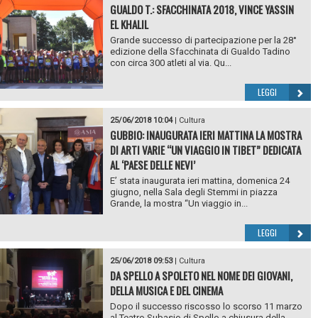
GUALDO T.: SFACCHINATA 2018, VINCE YASSIN
EL KHALIL
Grande successo di partecipazione per la 28°
edizione della Sfacchinata di Gualdo Tadino
con circa 300 atleti al via. Qu...
LEGGI
25/06/2018 10:04
|
Cultura
GUBBIO: INAUGURATA IERI MATTINA LA MOSTRA
DI ARTI VARIE “UN VIAGGIO IN TIBET” DEDICATA
AL ‘PAESE DELLE NEVI’
E’ stata inaugurata ieri mattina, domenica 24
giugno, nella Sala degli Stemmi in piazza
Grande, la mostra “Un viaggio in...
LEGGI
25/06/2018 09:53
|
Cultura
DA SPELLO A SPOLETO NEL NOME DEI GIOVANI,
DELLA MUSICA E DEL CINEMA
Dopo il successo riscosso lo scorso 11 marzo
al Teatro Subasio di Spello a chiusura della