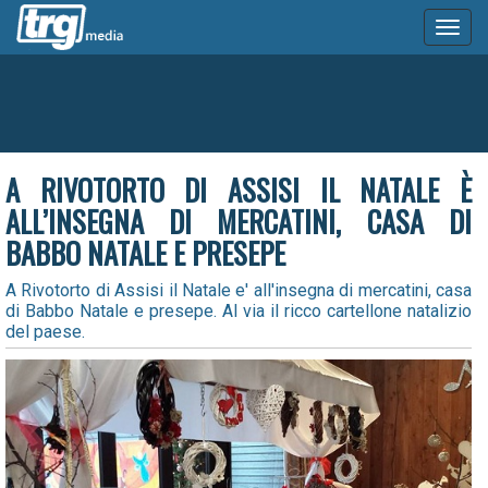
Toggl
naviga
A RIVOTORTO DI ASSISI IL NATALE È
ALL’INSEGNA DI MERCATINI, CASA DI
BABBO NATALE E PRESEPE
A Rivotorto di Assisi il Natale e' all'insegna di mercatini, casa
di Babbo Natale e presepe. Al via il ricco cartellone natalizio
del paese.