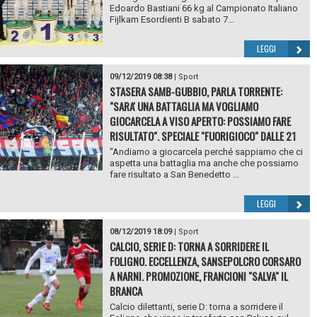
Edoardo Bastiani 66 kg al Campionato Italiano
Fijlkam Esordienti B sabato 7...
LEGGI
09/12/2019 08:38
|
Sport
STASERA SAMB-GUBBIO, PARLA TORRENTE:
"SARA' UNA BATTAGLIA MA VOGLIAMO
GIOCARCELA A VISO APERTO: POSSIAMO FARE
RISULTATO". SPECIALE "FUORIGIOCO" DALLE 21
"Andiamo a giocarcela perché sappiamo che ci
aspetta una battaglia ma anche che possiamo
fare risultato a San Benedetto ...
LEGGI
08/12/2019 18:09
|
Sport
CALCIO, SERIE D: TORNA A SORRIDERE IL
FOLIGNO. ECCELLENZA, SANSEPOLCRO CORSARO
A NARNI. PROMOZIONE, FRANCIONI "SALVA" IL
BRANCA
Calcio dilettanti, serie D: torna a sorridere il