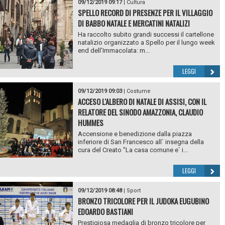
09/12/2019 09:17
|
Cultura
SPELLO RECORD DI PRESENZE PER IL VILLAGGIO
DI BABBO NATALE E MERCATINI NATALIZI
Ha raccolto subito grandi successi il cartellone
natalizio organizzato a Spello per il lungo week
end dell’Immacolata: m...
LEGGI
09/12/2019 09:03
|
Costume
ACCESO L'ALBERO DI NATALE DI ASSISI, CON IL
RELATORE DEL SINODO AMAZZONIA, CLAUDIO
HUMMES
Accensione e benedizione dalla piazza
inferiore di San Francesco all` insegna della
cura del Creato "La casa comune e` i...
LEGGI
09/12/2019 08:48
|
Sport
BRONZO TRICOLORE PER IL JUDOKA EUGUBINO
EDOARDO BASTIANI
Prestigiosa medaglia di bronzo tricolore per