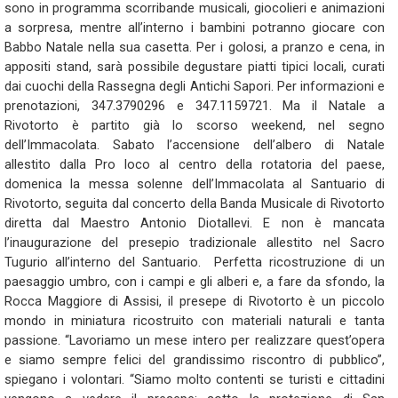
sono in programma scorribande musicali, giocolieri e animazioni
a sorpresa, mentre all’interno i bambini potranno giocare con
Babbo Natale nella sua casetta. Per i golosi, a pranzo e cena, in
appositi stand, sarà possibile degustare piatti tipici locali, curati
dai cuochi della Rassegna degli Antichi Sapori. Per informazioni e
prenotazioni, 347.3790296 e 347.1159721. Ma il Natale a
Rivotorto è partito già lo scorso weekend, nel segno
dell’Immacolata. Sabato l’accensione dell’albero di Natale
allestito dalla Pro loco al centro della rotatoria del paese,
domenica la messa solenne dell’Immacolata al Santuario di
Rivotorto, seguita dal concerto della Banda Musicale di Rivotorto
diretta dal Maestro Antonio Diotallevi. E non è mancata
l’inaugurazione del presepio tradizionale allestito nel Sacro
Tugurio all’interno del Santuario. Perfetta ricostruzione di un
paesaggio umbro, con i campi e gli alberi e, a fare da sfondo, la
Rocca Maggiore di Assisi, il presepe di Rivotorto è un piccolo
mondo in miniatura ricostruito con materiali naturali e tanta
passione. “Lavoriamo un mese intero per realizzare quest’opera
e siamo sempre felici del grandissimo riscontro di pubblico”,
spiegano i volontari. “Siamo molto contenti se turisti e cittadini