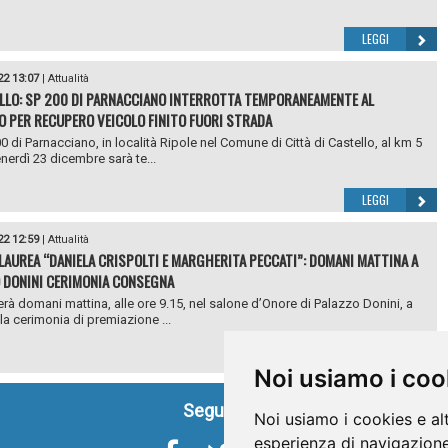
LEGGI
22 13:07
|
Attualità
LLO: SP 200 DI PARNACCIANO INTERROTTA TEMPORANEAMENTE AL
O PER RECUPERO VEICOLO FINITO FUORI STRADA
0 di Parnacciano, in località Ripole nel Comune di Città di Castello, al km 5
enerdì 23 dicembre sarà te...
LEGGI
22 12:59
|
Attualità
LAUREA “DANIELA CRISPOLTI E MARGHERITA PECCATI”: DOMANI MATTINA A
 DONINI CERIMONIA CONSEGNA
erà domani mattina, alle ore 9.15, nel salone d’Onore di Palazzo Donini, a
 la cerimonia di premiazione ...
LEGGI
Noi usiamo i coo
Seguici su
Noi usiamo i cookies e al
esperienza di navigazione