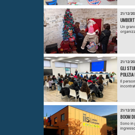
21/12/20
UMBERTID
Un grand
organizz
21/12/20
GLI STUD
POLIZIA
Il perso
incontrat
21/12/20
BOOM DI
Sono in 
ingresso 