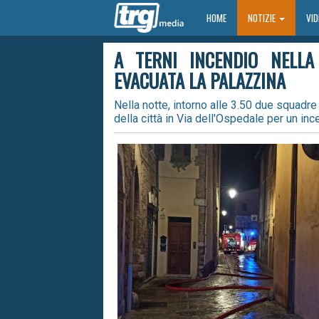
HOME
HOME
NOTIZIE
VI
A TERNI INCENDIO NELL
EVACUATA LA PALAZZINA
Nella notte, intorno alle 3.50 due squadre
della città in Via dell'Ospedale per un inc