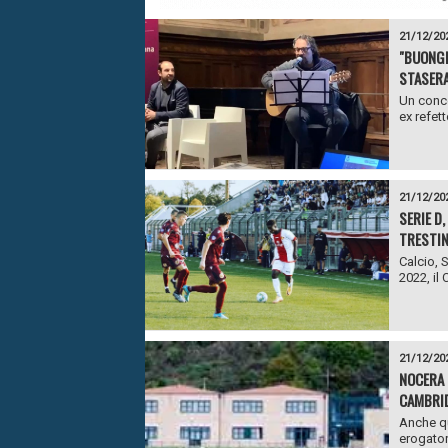
21/12/20
"BUONGI
STASERA
Un conce
ex refett
21/12/20
SERIE D
TRESTIN
Calcio, 
2022, il 
21/12/20
NOCERA 
CAMBRI
Anche qu
erogator