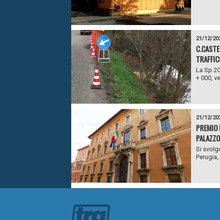
21/12/20
C.CASTE
TRAFFIC
La Sp 20
+ 000, v
21/12/20
PREMIO 
PALAZZO
Si svolg
Perugia,