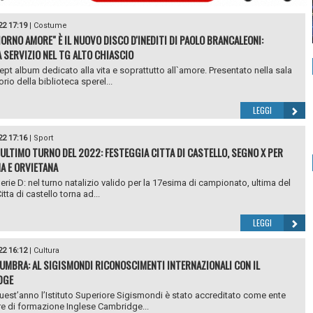
22 17:19
|
Costume
ORNO AMORE" È IL NUOVO DISCO D'INEDITI DI PAOLO BRANCALEONI:
 SERVIZIO NEL TG ALTO CHIASCIO
pt album dedicato alla vita e soprattutto all`amore. Presentato nella sala
orio della biblioteca sperel...
LEGGI
22 17:16
|
Sport
, ULTIMO TURNO DEL 2022: FESTEGGIA CITTA DI CASTELLO, SEGNO X PER
A E ORVIETANA
Serie D: nel turno natalizio valido per la 17esima di campionato, ultima del
Citta di castello torna ad...
LEGGI
22 16:12
|
Cultura
UMBRA: AL SIGISMONDI RICONOSCIMENTI INTERNAZIONALI CON IL
DGE
est’anno l’Istituto Superiore Sigismondi è stato accreditato come ente
e di formazione Inglese Cambridge...