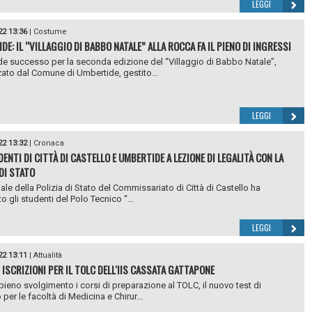
LEGGI
22 13:36
|
Costume
E: IL “VILLAGGIO DI BABBO NATALE” ALLA ROCCA FA IL PIENO DI INGRESSI
e successo per la seconda edizione del “Villaggio di Babbo Natale”,
ato dal Comune di Umbertide, gestito...
LEGGI
22 13:32
|
Cronaca
ENTI DI CITTÀ DI CASTELLO E UMBERTIDE A LEZIONE DI LEGALITÀ CON LA
 DI STATO
nale della Polizia di Stato del Commissariato di Città di Castello ha
o gli studenti del Polo Tecnico “...
LEGGI
22 13:11
|
Attualità
 ISCRIZIONI PER IL TOLC DELL'IIS CASSATA GATTAPONE
pieno svolgimento i corsi di preparazione al TOLC, il nuovo test di
per le facoltà di Medicina e Chirur...