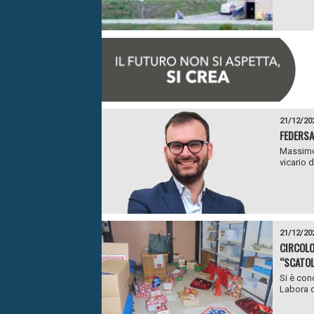
21/12/20
FEDERSA
Massimo 
vicario 
21/12/20
CIRCOLO
“SCATOL
Si è conc
Labora di