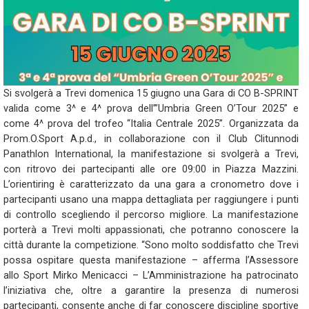
Si svolgerà a Trevi domenica 15 giugno una Gara di CO B-SPRINT
valida come 3^ e 4^ prova dell’”Umbria Green O’Tour 2025” e
come 4^ prova del trofeo “Italia Centrale 2025”. Organizzata da
Prom.O.Sport A.p.d., in collaborazione con il Club Clitunnodi
Panathlon International, la manifestazione si svolgerà a Trevi,
con ritrovo dei partecipanti alle ore 09:00 in Piazza Mazzini.
L’orientiring è caratterizzato da una gara a cronometro dove i
partecipanti usano una mappa dettagliata per raggiungere i punti
di controllo scegliendo il percorso migliore. La manifestazione
porterà a Trevi molti appassionati, che potranno conoscere la
città durante la competizione. “Sono molto soddisfatto che Trevi
possa ospitare questa manifestazione – afferma l’Assessore
allo Sport Mirko Menicacci – L’Amministrazione ha patrocinato
l’iniziativa che, oltre a garantire la presenza di numerosi
partecipanti, consente anche di far conoscere discipline sportive