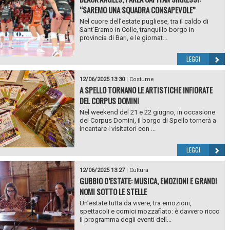
“SAREMO UNA SQUADRA CONSAPEVOLE”
Nel cuore dell’estate pugliese, tra il caldo di
Sant’Eramo in Colle, tranquillo borgo in
provincia di Bari, e le giornat...
LEGGI
12/06/2025 13:30
|
Costume
A SPELLO TORNANO LE ARTISTICHE INFIORATE
DEL CORPUS DOMINI
Nel weekend del 21 e 22 giugno, in occasione
del Corpus Domini, il borgo di Spello tornerà a
incantare i visitatori con ...
LEGGI
12/06/2025 13:27
|
Cultura
GUBBIO D’ESTATE: MUSICA, EMOZIONI E GRANDI
NOMI SOTTO LE STELLE
Un’estate tutta da vivere, tra emozioni,
spettacoli e cornici mozzafiato: è davvero ricco
il programma degli eventi dell...