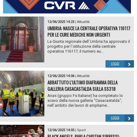
12/06/2025 14:25
|
Attualità
UMBRIA: NASCE LA CENTRALE OPERATIVA 116117
PER LE CURE MEDICHE NON URGENTI
La Giunta regionale dell`Umbria ha approvato il
progetto per l`istituzione della centrale
operativa 116117, il numero eu...
LEGGI
12/06/2025 14:06
|
Attualità
ABBATTUTO L'ULTIMO DIAFRAMMA DELLA
GALLERIA CASACASTALDA SULLA SS318
Anas (gruppo Fs Italiane) ha completato lo
scavo della nuova galleria "Casacastalda",
nell`ambito dei lavori di ampliame...
LEGGI
12/06/2025 14:05
|
Sport
BLACK ANGELS, PARLA CAPITAN SIRRESSI: