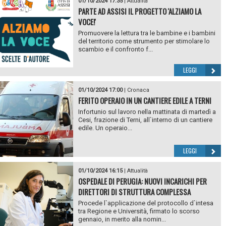
01/10/2024 17:35
|
Attualità
PARTE AD ASSISI IL PROGETTO 'ALZIAMO LA
VOCE!'
Promuovere la lettura tra le bambine e i bambini
del territorio come strumento per stimolare lo
scambio e il confronto f...
LEGGI
01/10/2024 17:00
|
Cronaca
FERITO OPERAIO IN UN CANTIERE EDILE A TERNI
Infortunio sul lavoro nella mattinata di martedì a
Cesi, frazione di Terni, all`interno di un cantiere
edile. Un operaio...
LEGGI
01/10/2024 16:15
|
Attualità
OSPEDALE DI PERUGIA: NUOVI INCARICHI PER
DIRETTORI DI STRUTTURA COMPLESSA
Procede l`applicazione del protocollo d`intesa
tra Regione e Università, firmato lo scorso
gennaio, in merito alla nomin...