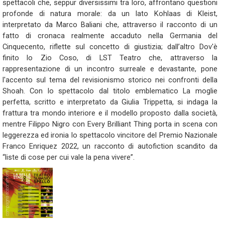
spettacoli che, seppur diversissimi tra loro, affrontano questioni
profonde di natura morale: da un lato Kohlaas di Kleist,
interpretato da Marco Baliani che, attraverso il racconto di un
fatto di cronaca realmente accaduto nella Germania del
Cinquecento, riflette sul concetto di giustizia; dall’altro Dov'è
finito lo Zio Coso, di LST Teatro che, attraverso la
rappresentazione di un incontro surreale e devastante, pone
l'accento sul tema del revisionismo storico nei confronti della
Shoah. Con lo spettacolo dal titolo emblematico La moglie
perfetta, scritto e interpretato da Giulia Trippetta, si indaga la
frattura tra mondo interiore e il modello proposto dalla società,
mentre Filippo Nigro con Every Brilliant Thing porta in scena con
leggerezza ed ironia lo spettacolo vincitore del Premio Nazionale
Franco Enriquez 2022, un racconto di autofiction scandito da
“liste di cose per cui vale la pena vivere”.