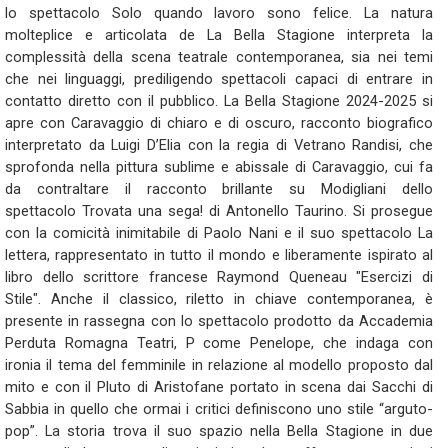
lo spettacolo Solo quando lavoro sono felice. La natura
molteplice e articolata de La Bella Stagione interpreta la
complessità della scena teatrale contemporanea, sia nei temi
che nei linguaggi, prediligendo spettacoli capaci di entrare in
contatto diretto con il pubblico. La Bella Stagione 2024-2025 si
apre con Caravaggio di chiaro e di oscuro, racconto biografico
interpretato da Luigi D’Elia con la regia di Vetrano Randisi, che
sprofonda nella pittura sublime e abissale di Caravaggio, cui fa
da contraltare il racconto brillante su Modigliani dello
spettacolo Trovata una sega! di Antonello Taurino. Si prosegue
con la comicità inimitabile di Paolo Nani e il suo spettacolo La
lettera, rappresentato in tutto il mondo e liberamente ispirato al
libro dello scrittore francese Raymond Queneau "Esercizi di
Stile". Anche il classico, riletto in chiave contemporanea, è
presente in rassegna con lo spettacolo prodotto da Accademia
Perduta Romagna Teatri, P come Penelope, che indaga con
ironia il tema del femminile in relazione al modello proposto dal
mito e con il Pluto di Aristofane portato in scena dai Sacchi di
Sabbia in quello che ormai i critici definiscono uno stile “arguto-
pop”. La storia trova il suo spazio nella Bella Stagione in due