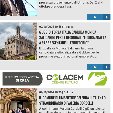
presenza proveniente dall’Umbria. Dal 2 al 4
ottobre prenderà il via...
LEGGI
02/10/2024 10:45
|
Politica
GUBBIO, FORZA ITALIA CANDIDA MONICA
SALCIARINI PER LE REGIONALI. "FIGURA ADATTA
A RAPPRESENTARE IL TERRITORIO"
E` quella di Monica Salciarini la prima
candidatura ufficializzata a Gubbio per le
prossime elezioni regionali umbre. Ad...
LEGGI
02/10/2024 10:20
|
Cultura
IL COMUNE DI UMBERTIDE CELEBRA IL TALENTO
STRAORDINARIO DI VALERIA CORDELLI
A soli 11 anni, Valeria Cordelli è già un talento
cristallino della musica, capace di incantare il