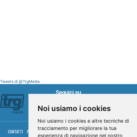
Tweets di @TrgMedia
Seguici su
Noi usiamo i cookies
Noi usiamo i cookies e altre tecniche di
tracciamento per migliorare la tua
CONTATTI
PRIVACY
COOKIES
PALINSESTO
DIRETTA TV
DIRETTA RADIO
esperienza di navigazione nel nostro