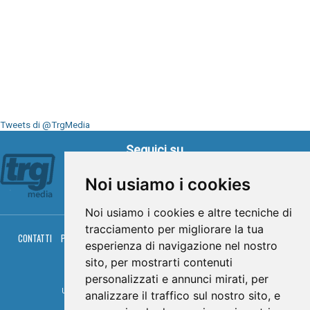
Tweets di @TrgMedia
Seguici su
Noi usiamo i cookies
Noi usiamo i cookies e altre tecniche di
tracciamento per migliorare la tua
CONTATTI
PRIVACY
COOKIES
PALINSESTO
DIRETTA TV
DIRETTA RADIO
esperienza di navigazione nel nostro
RGM HITRADIO
sito, per mostrarti contenuti
© TRG Media 2005-2026
personalizzati e annunci mirati, per
Umbria Televisioni s.r.l. - P.I.00496230541 -
www.trgmedia.it
- Powered by
FFZ
analizzare il traffico sul nostro sito, e