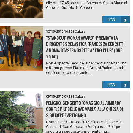
alle ore 17.45 presso la Chiesa di Santa Maria al
Corso di Gubbio, il “Concer...
LEGGI
12/10/2016 14:10
|
Cultura
"STANDOUT WOMAN AWARD": PREMIATA LA
DIRIGENTE SCOLASTICA FRANCESCA CENCETTI
A ROMA: STASERA OSPITE A "TRG PLUS" (ORE
20.50)
Non è spenta l`eco della cerimonia che ha visto
a Roma presso l’Aula dei Gruppi Parlamentari il
conferimento del premio ...
LEGGI
09/10/2016 09:19
|
Cultura
FOLIGNO, CONCERTO "OMAGGIO ALL'UMBRIA"
CON "LE PIU' BELLE AVE MARIA" ALLA CHIESA DI
S.GIUSEPPE ARTIGIANO
Domenica 9 ottobre 2016 alle ore 17,30 nella
Chiesa di San Giuseppe Artigiano di Foligno
ancora un suggestivo momento mu...