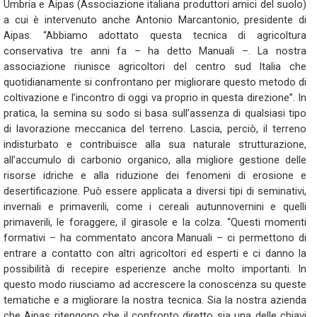
Umbria e Aipas (Associazione italiana produttori amici del suolo)
a cui è intervenuto anche Antonio Marcantonio, presidente di
Aipas. “Abbiamo adottato questa tecnica di agricoltura
conservativa tre anni fa – ha detto Manuali –. La nostra
associazione riunisce agricoltori del centro sud Italia che
quotidianamente si confrontano per migliorare questo metodo di
coltivazione e l’incontro di oggi va proprio in questa direzione”. In
pratica, la semina su sodo si basa sull’assenza di qualsiasi tipo
di lavorazione meccanica del terreno. Lascia, perciò, il terreno
indisturbato e contribuisce alla sua naturale strutturazione,
all’accumulo di carbonio organico, alla migliore gestione delle
risorse idriche e alla riduzione dei fenomeni di erosione e
desertificazione. Può essere applicata a diversi tipi di seminativi,
invernali e primaverili, come i cereali autunnovernini e quelli
primaverili, le foraggere, il girasole e la colza. “Questi momenti
formativi – ha commentato ancora Manuali – ci permettono di
entrare a contatto con altri agricoltori ed esperti e ci danno la
possibilità di recepire esperienze anche molto importanti. In
questo modo riusciamo ad accrescere la conoscenza su queste
tematiche e a migliorare la nostra tecnica. Sia la nostra azienda
che Aipas ritengono che il confronto diretto sia una delle chiavi