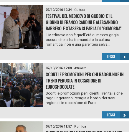
07/10/2016 12:34
|
Cultura
FESTIVAL DEL MEDIOEVO DI GUBBIO: E' IL
GIORNO DI FRANCO CARDINI E ALESSANDRO
BARBERO. E STASERA SI PARLA DI "GOMORRA"
Il Medioevo non è quell`età di mezzo grigia,
oscura che ci ha tramandato la cultura
romantica, non è una parentesi selva...
LEGGI
07/10/2016 12:08
|
Attualità
SCONTI E PROMOZIONI PER CHI RAGGIUNGE IN
TRENO PERUGIA IN OCCASIONE DI
EUROCHOCOLATE
Sconti e promozioni per i clienti Trenitalia che
raggiungeranno Perugia a bordo dei treni
regionali in occasione di Euro...
LEGGI
07/10/2016 11:57
|
Politica