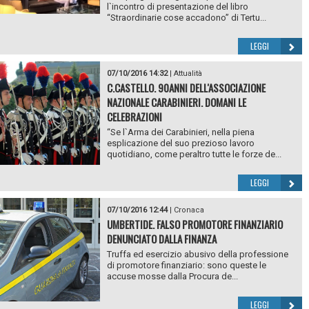
l`incontro di presentazione del libro
“Straordinarie cose accadono” di Tertu...
LEGGI
07/10/2016 14:32
|
Attualità
C.CASTELLO. 90ANNI DELL'ASSOCIAZIONE
NAZIONALE CARABINIERI. DOMANI LE
CELEBRAZIONI
“Se l`Arma dei Carabinieri, nella piena
esplicazione del suo prezioso lavoro
quotidiano, come peraltro tutte le forze de...
LEGGI
07/10/2016 12:44
|
Cronaca
UMBERTIDE. FALSO PROMOTORE FINANZIARIO
DENUNCIATO DALLA FINANZA
Truffa ed esercizio abusivo della professione
di promotore finanziario: sono queste le
accuse mosse dalla Procura de...
LEGGI