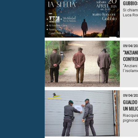
GUBBIO:
Si chiama
Luca Ron
09/04/20
“ANZIANI
CONFRO
"Anziani
l`isolame
09/04/20
GUALDO 
UN MILI
Riacquis
pignorati