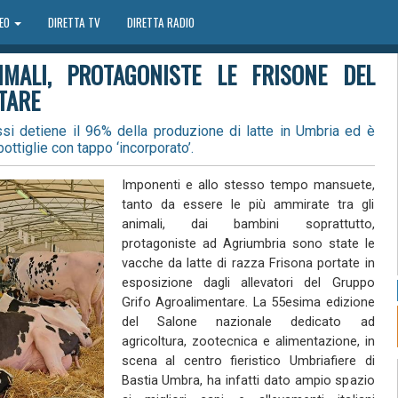
DEO
DIRETTA TV
DIRETTA RADIO
IMALI, PROTAGONISTE LE FRISONE DEL
TARE
si detiene il 96% della produzione di latte in Umbria ed è
bottiglie con tappo ‘incorporato’.
Imponenti e allo stesso tempo mansuete,
tanto da essere le più ammirate tra gli
animali, dai bambini soprattutto,
protagoniste ad Agriumbria sono state le
vacche da latte di razza Frisona portate in
esposizione dagli allevatori del Gruppo
Grifo Agroalimentare. La 55esima edizione
del Salone nazionale dedicato ad
agricoltura, zootecnica e alimentazione, in
scena al centro fieristico Umbriafiere di
Bastia Umbra, ha infatti dato ampio spazio