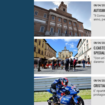
08/04/20
AUTISMO
"Il Comu
anno, per
08/04/20
C.CASTE
SPECIAL
“Con un’
daremo il
08/04/20
CRISTIA
E’ ripart
protagon