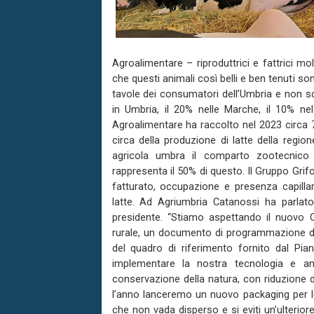
Agroalimentare – riproduttrici e fattrici m
che questi animali così belli e ben tenuti sono
tavole dei consumatori dell’Umbria e non sol
in Umbria, il 20% nelle Marche, il 10% nel 
Agroalimentare ha raccolto nel 2023 circa 70 
circa della produzione di latte della regio
agricola umbra il comparto zootecnico 
rappresenta il 50% di questo. Il Gruppo Grif
fatturato, occupazione e presenza capillar
latte. Ad Agriumbria Catanossi ha parlato
presidente. “Stiamo aspettando il nuovo C
rurale, un documento di programmazione del
del quadro di riferimento fornito dal Pia
implementare la nostra tecnologia e an
conservazione della natura, con riduzione d
l’anno lanceremo un nuovo packaging per le 
che non vada disperso e si eviti un’ulteriore