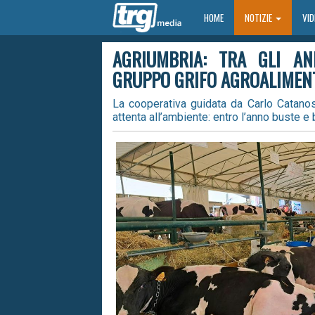
HOME
HOME
NOTIZIE
VI
AGRIUMBRIA: TRA GLI AN
GRUPPO GRIFO AGROALIMEN
La cooperativa guidata da Carlo Catanos
attenta all’ambiente: entro l’anno buste e 