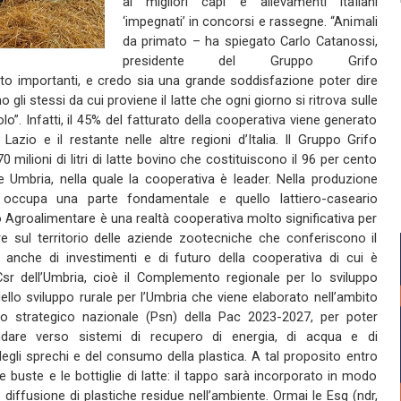
ai migliori capi e allevamenti italiani
‘impegnati’ in concorsi e rassegne. “Animali
da primato – ha spiegato Carlo Catanossi,
presidente del Gruppo Grifo
olto importanti, e credo sia una grande soddisfazione poter dire
 gli stessi da cui proviene il latte che ogni giorno si ritrova sulle
o”. Infatti, il 45% del fatturato della cooperativa viene generato
Lazio e il restante nelle altre regioni d’Italia. Il Gruppo Grifo
milioni di litri di latte bovino che costituiscono il 96 per cento
ne Umbria, nella quale la cooperativa è leader. Nella produzione
occupa una parte fondamentale e quello lattiero-caseario
o Agroalimentare è una realtà cooperativa molto significativa per
e sul territorio delle aziende zootecniche che conferiscono il
 anche di investimenti e di futuro della cooperativa di cui è
sr dell’Umbria, cioè il Complemento regionale per lo sviluppo
lo sviluppo rurale per l’Umbria che viene elaborato nell’ambito
no strategico nazionale (Psn) della Pac 2023-2027, per poter
dare verso sistemi di recupero di energia, di acqua e di
egli sprechi e del consumo della plastica. A tal proposito entro
buste e le bottiglie di latte: il tappo sarà incorporato in modo
 diffusione di plastiche residue nell’ambiente. Ormai le Esg (ndr,