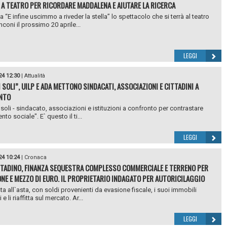
 A TEATRO PER RICORDARE MADDALENA E AIUTARE LA RICERCA
 “E infine uscimmo a riveder la stella” lo spettacolo che si terrà al teatro
coni il prossimo 20 aprile...
LEGGI
24 12:30
|
Attualità
 SOLI”, UILP E ADA METTONO SINDACATI, ASSOCIAZIONI E CITTADINI A
NTO
 soli - sindacato, associazioni e istituzioni a confronto per contrastare
nto sociale". E` questo il ti...
LEGGI
24 10:24
|
Cronaca
TADINO, FINANZA SEQUESTRA COMPLESSO COMMERCIALE E TERRENO PER
ONE E MEZZO DI EURO. IL PROPRIETARIO INDAGATO PER AUTORICILAGGIO
ta all`asta, con soldi provenienti da evasione fiscale, i suoi immobili
 e li riaffitta sul mercato. Ar...
LEGGI