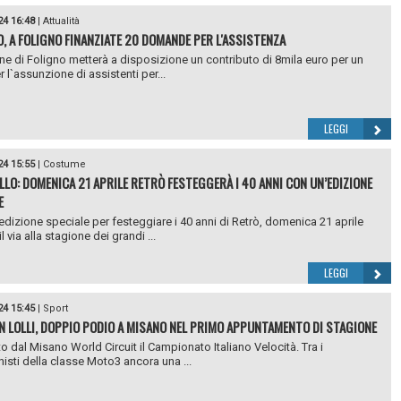
24 16:48
|
Attualità
, A FOLIGNO FINANZIATE 20 DOMANDE PER L'ASSISTENZA
ne di Foligno metterà a disposizione un contributo di 8mila euro per un
 l`assunzione di assistenti per...
LEGGI
24 15:55
|
Costume
LLO: DOMENICA 21 APRILE RETRÒ FESTEGGERÀ I 40 ANNI CON UN’EDIZIONE
E
edizione speciale per festeggiare i 40 anni di Retrò, domenica 21 aprile
 via alla stagione dei grandi ...
LEGGI
24 15:45
|
Sport
N LOLLI, DOPPIO PODIO A MISANO NEL PRIMO APPUNTAMENTO DI STAGIONE
ito dal Misano World Circuit il Campionato Italiano Velocità. Tra i
isti della classe Moto3 ancora una ...