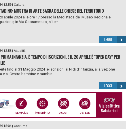
24 12:59
|
Cultura
TADINO: MOSTRA DI ARTE SACRA DELLE CHIESE DEL TERRITORIO
0 aprile 2024 alle ore 17 presso la Mediateca del Museo Regionale
grazione, in Via Soprammuro, si terr...
LEGGI
24 12:53
|
Attualità
PRIMA INFANZIA, È TEMPO DI ISCRIZIONI. E IL 20 APRILE È “OPEN DAY” PER
LIE
rte fino al 31 Maggio 2024 le iscrizioni ai Nidi d’Infanzia, alla Sezione
a e al Centro bambine e bambin...
LEGGI
24 12:34
|
Costume