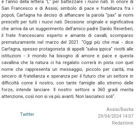
è l'anno della lettera "L" per battezzare i nuovi nati. In onore di
San Francesco e di Assisi, simbolo di pace e fratellanza fra i
popoli, Carfagna ha deciso di affiancare la parola "pax" ai nomi
prescelti per tutti i nuovi nati. Decisione originale e significativa
che arriva da un suggerimento dell'amico padre Danilo Reverberi,
il frate francescano esperto e amante di cavalli, scomparso
prematuramente nel marzo del 2021. "Oggi più che mai - dice
Carfagna, spesso protagonista di appelli "salva ippica" rivolti alle
istituzioni - il mondo ha bisogno di amore e pace e questa
cavallina che la natura ci ha regalato correrà in pista con quel
nome che rappresenta un messaggio, piccolo per carità, ma
sincero di fratellanza e speranza per il futuro che un settore in
difficoltà come il nostro, con tante famiglie allo stremo delle
forze, intende lanciare. Il nostro settore a 360 gradi merita
attenzione, così non si va più avanti. Non lasciateci soli".
Assisi/Bastia
Twitter
29/04/2024 14:07
Redazione