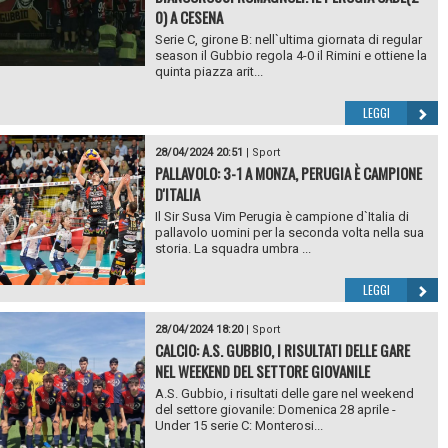
0) A CESENA
Serie C, girone B: nell`ultima giornata di regular
season il Gubbio regola 4-0 il Rimini e ottiene la
quinta piazza arit...
LEGGI
28/04/2024 20:51
|
Sport
PALLAVOLO: 3-1 A MONZA, PERUGIA È CAMPIONE
D'ITALIA
Il Sir Susa Vim Perugia è campione d`Italia di
pallavolo uomini per la seconda volta nella sua
storia. La squadra umbra ...
LEGGI
28/04/2024 18:20
|
Sport
CALCIO: A.S. GUBBIO, I RISULTATI DELLE GARE
NEL WEEKEND DEL SETTORE GIOVANILE
A.S. Gubbio, i risultati delle gare nel weekend
del settore giovanile: Domenica 28 aprile -
Under 15 serie C: Monterosi...