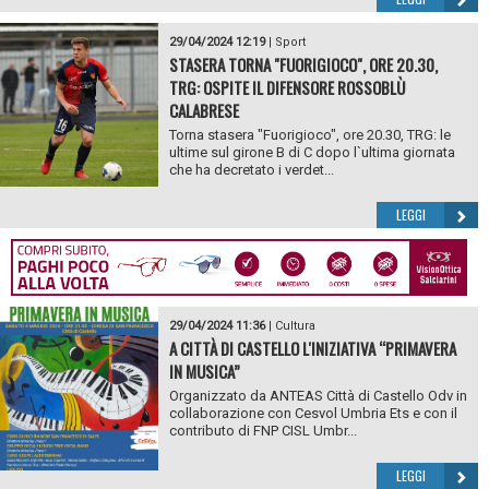
29/04/2024 12:19
|
Sport
STASERA TORNA "FUORIGIOCO", ORE 20.30,
TRG: OSPITE IL DIFENSORE ROSSOBLÙ
CALABRESE
Torna stasera "Fuorigioco", ore 20.30, TRG: le
ultime sul girone B di C dopo l`ultima giornata
che ha decretato i verdet...
LEGGI
29/04/2024 11:36
|
Cultura
A CITTÀ DI CASTELLO L'INIZIATIVA “PRIMAVERA
IN MUSICA”
Organizzato da ANTEAS Città di Castello Odv in
collaborazione con Cesvol Umbria Ets e con il
contributo di FNP CISL Umbr...
LEGGI