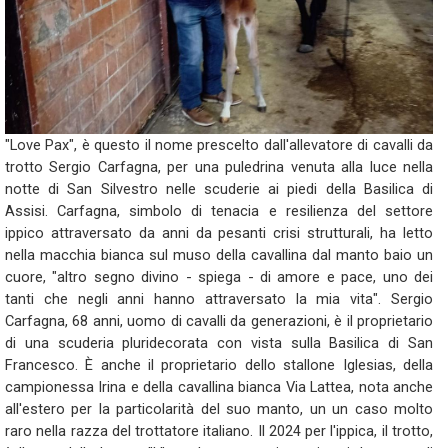
"Love Pax", è questo il nome prescelto dall'allevatore di cavalli da
trotto Sergio Carfagna, per una puledrina venuta alla luce nella
notte di San Silvestro nelle scuderie ai piedi della Basilica di
Assisi. Carfagna, simbolo di tenacia e resilienza del settore
ippico attraversato da anni da pesanti crisi strutturali, ha letto
nella macchia bianca sul muso della cavallina dal manto baio un
cuore, "altro segno divino - spiega - di amore e pace, uno dei
tanti che negli anni hanno attraversato la mia vita". Sergio
Carfagna, 68 anni, uomo di cavalli da generazioni, è il proprietario
di una scuderia pluridecorata con vista sulla Basilica di San
Francesco. È anche il proprietario dello stallone Iglesias, della
campionessa Irina e della cavallina bianca Via Lattea, nota anche
all'estero per la particolarità del suo manto, un un caso molto
raro nella razza del trottatore italiano. Il 2024 per l'ippica, il trotto,