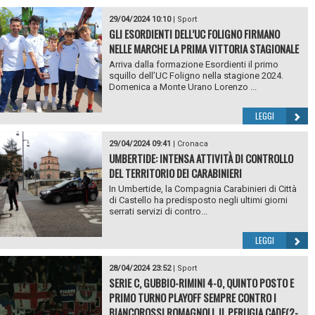
29/04/2024 10:10
|
Sport
GLI ESORDIENTI DELL’UC FOLIGNO FIRMANO
NELLE MARCHE LA PRIMA VITTORIA STAGIONALE
Arriva dalla formazione Esordienti il primo
squillo dell’UC Foligno nella stagione 2024.
Domenica a Monte Urano Lorenzo ...
LEGGI
29/04/2024 09:41
|
Cronaca
UMBERTIDE: INTENSA ATTIVITÀ DI CONTROLLO
DEL TERRITORIO DEI CARABINIERI
In Umbertide, la Compagnia Carabinieri di Città
di Castello ha predisposto negli ultimi giorni
serrati servizi di contro...
LEGGI
28/04/2024 23:52
|
Sport
SERIE C, GUBBIO-RIMINI 4-0, QUINTO POSTO E
PRIMO TURNO PLAYOFF SEMPRE CONTRO I
BIANCOROSSI ROMAGNOLI. IL PERUGIA CADE(2-