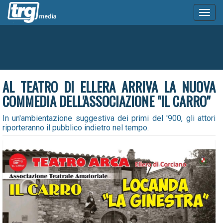
Toggl
naviga
AL TEATRO DI ELLERA ARRIVA LA NUOVA
COMMEDIA DELL'ASSOCIAZIONE "IL CARRO"
In un'ambientazione suggestiva dei primi del '900, gli attori
riporteranno il pubblico indietro nel tempo.