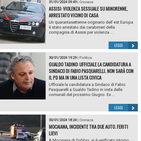
31/01/2024 09:49
|
Cronaca
ASSISI: VIOLENZA SESSUALE SU MINORENNE,
ARRESTATO VICINO DI CASA
Un quarantasettenne originario dell`est Europa
è stato arrestato dai carabinieri della
compagnia di Assisi per violenza ...
LEGGI
30/01/2024 19:29
|
Politica
GUALDO TADINO: UFFICIALE LA CANDIDATURA A
SINDACO DI FABIO PASQUARELLI. NON SARÀ CON
IL PD MA IN UNA LISTA CIVICA
Ufficiale la candidatura a Sindaco di Fabio
Pasquarelli a Gualdo Tadino in vista delle
comunali del prossimo Giugno. Ex ...
LEGGI
30/01/2024 18:24
|
Cronaca
MOCAIANA, INCIDENTE TRA DUE AUTO. FERITI
LIEVI
A Mocaiana di Gubbio, si è verificato intorno