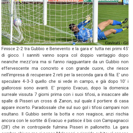
Finisce 2-2 tra Gubbio e Benevento e la gara e' tutta nei primi 45'
di gioco. I sanniti vanno sopra col doppio vantaggio dopo
neanche mezz'ora ma si fanno riagguantare da un Gubbio non
effervescente ma concreto e con grande cuore, che riesce
nell'impresa di recuperare 2 reti per la seconda gara di fila. E' uno
speculare 4-3-3 quello che si vede in campo, e già dopo 10' i
giallorossi sono avanti. E' proprio Evacuo, dopo la domenica
surreale vissuta 7 giorni prima con i suoi tifosi, a insaccare alle
spalle di Pisseri un cross di Zanon, sul quale il portiere di casa
appare incerto. Paradossale che sul suo gol i tifosi campani non
esultano. Il Gubbio sente la botta e non reagisce, anzi rischia
ancora con le sortite di Evacuo e patisce il bis con Campagnacci
(28') che in contropiede fulmina Pisseri in pallonetto. La gara