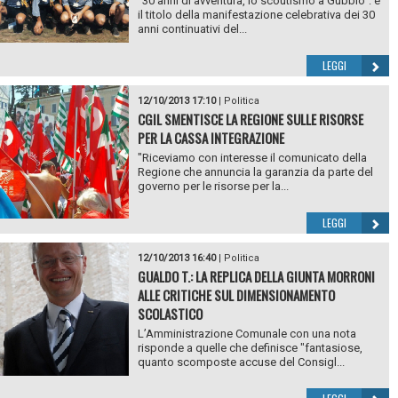
“30 anni di avventura, lo scoutismo a Gubbio”: è
il titolo della manifestazione celebrativa dei 30
anni continuativi del...
LEGGI
12/10/2013 17:10
|
Politica
CGIL SMENTISCE LA REGIONE SULLE RISORSE
PER LA CASSA INTEGRAZIONE
"Riceviamo con interesse il comunicato della
Regione che annuncia la garanzia da parte del
governo per le risorse per la...
LEGGI
12/10/2013 16:40
|
Politica
GUALDO T.: LA REPLICA DELLA GIUNTA MORRONI
ALLE CRITICHE SUL DIMENSIONAMENTO
SCOLASTICO
L’Amministrazione Comunale con una nota
risponde a quelle che definisce "fantasiose,
quanto scomposte accuse del Consigl...