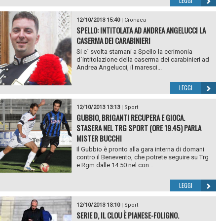
LEGGI
12/10/2013 15:40
|
Cronaca
SPELLO: INTITOLATA AD ANDREA ANGELUCCI LA
CASERMA DEI CARABINIERI
Si e` svolta stamani a Spello la cerimonia
d`intitolazione della caserma dei carabinieri ad
Andrea Angelucci, il maresci...
LEGGI
12/10/2013 13:13
|
Sport
GUBBIO, BRIGANTI RECUPERA E GIOCA.
STASERA NEL TRG SPORT (ORE 19.45) PARLA
MISTER BUCCHI
Il Gubbio è pronto alla gara interna di domani
contro il Benevento, che potrete seguire su Trg
e Rgm dalle 14.50 nel con...
LEGGI
12/10/2013 13:10
|
Sport
SERIE D, IL CLOU È PIANESE-FOLIGNO.