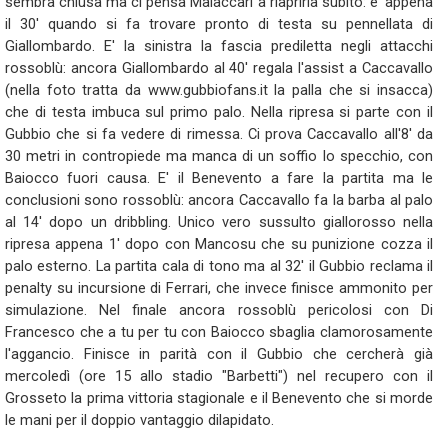
sembra chiusa ma ci pensa Malaccari a riaprirla subito: e' appena
il 30' quando si fa trovare pronto di testa su pennellata di
Giallombardo. E' la sinistra la fascia prediletta negli attacchi
rossoblù: ancora Giallombardo al 40' regala l'assist a Caccavallo
(nella foto tratta da www.gubbiofans.it la palla che si insacca)
che di testa imbuca sul primo palo. Nella ripresa si parte con il
Gubbio che si fa vedere di rimessa. Ci prova Caccavallo all'8' da
30 metri in contropiede ma manca di un soffio lo specchio, con
Baiocco fuori causa. E' il Benevento a fare la partita ma le
conclusioni sono rossoblù: ancora Caccavallo fa la barba al palo
al 14' dopo un dribbling. Unico vero sussulto giallorosso nella
ripresa appena 1' dopo con Mancosu che su punizione cozza il
palo esterno. La partita cala di tono ma al 32' il Gubbio reclama il
penalty su incursione di Ferrari, che invece finisce ammonito per
simulazione. Nel finale ancora rossoblù pericolosi con Di
Francesco che a tu per tu con Baiocco sbaglia clamorosamente
l'aggancio. Finisce in parità con il Gubbio che cercherà già
mercoledì (ore 15 allo stadio "Barbetti") nel recupero con il
Grosseto la prima vittoria stagionale e il Benevento che si morde
le mani per il doppio vantaggio dilapidato.