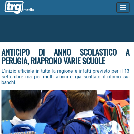
Toggl
naviga
ANTICIPO DI ANNO SCOLASTICO A
PERUGIA, RIAPRONO VARIE SCUOLE
L'inizio ufficiale in tutta la regione è infatti previsto per il 13
settembre ma per molti alunni è già scattato il ritorno sui
banchi.