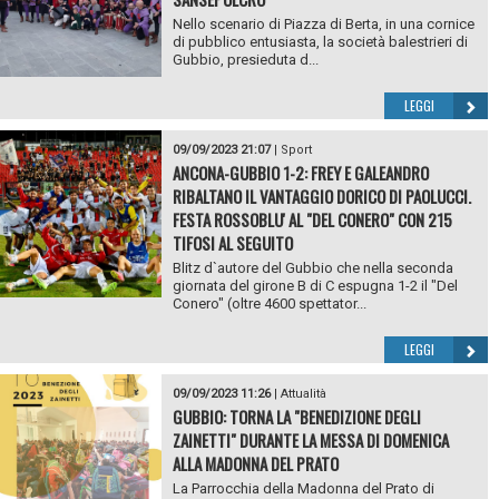
Nello scenario di Piazza di Berta, in una cornice
di pubblico entusiasta, la società balestrieri di
Gubbio, presieduta d...
LEGGI
09/09/2023 21:07
|
Sport
ANCONA-GUBBIO 1-2: FREY E GALEANDRO
RIBALTANO IL VANTAGGIO DORICO DI PAOLUCCI.
FESTA ROSSOBLU' AL "DEL CONERO" CON 215
TIFOSI AL SEGUITO
Blitz d`autore del Gubbio che nella seconda
giornata del girone B di C espugna 1-2 il "Del
Conero" (oltre 4600 spettator...
LEGGI
09/09/2023 11:26
|
Attualità
GUBBIO: TORNA LA "BENEDIZIONE DEGLI
ZAINETTI" DURANTE LA MESSA DI DOMENICA
ALLA MADONNA DEL PRATO
La Parrocchia della Madonna del Prato di