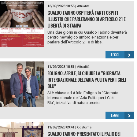
13/09/2023 10:55
|
Attualità
GUALDO TADINO OSPITERÀ TANTI OSPITI
ILLUSTRI CHE PARLERANNO DI ARTICOLO 21 E
LIBERTÀ DI STAMPA
Una due giorni in cui Gualdo Tadino diventerà
centro nevralgico umbro e nazionale per
parlare dell’Articolo 21 e di libe...
LEGGI
11/09/2023 10:51
|
Attualità
FOLIGNO: AFRILE, SI CHIUDE LA “GIORNATA
INTERNAZIONALE DELL’ARIA PULITA PER I CIELI
BLU”
Si è chiusa ad Afrile-Foligno la “Giornata
Internazionale dell’Aria Pulita per i Cieli
Blu”, iniziativa di natura tecnic...
LEGGI
11/09/2023 09:41
|
Costume
GUALDO TADINO: PRESENTATO IL PALIO DEI