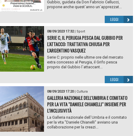
Gubbio, guidata da Don Fabricio Cellucci,
propone anche quest`anno un`apprezzat...
LEGGI
08/09/2023 17:32
|
Sport
SERIE C, IL PERUGIA PESCA DAL GUBBIO PER
L'ATTACCO: TRATTATIVA CHIUSA PER
L'ARGENTINO VASQUEZ
Serie C: proprio nelle ultime ore del mercato
extra concesso al Perugia, il Grifo pesca
proprio dal Gubbio l`attaccant...
LEGGI
08/09/2023 17:20
|
Cultura
GALLERIA NAZIONALE DELL'UMBRIA E COMITATO
PER LA VITA "DANIELE CHIANELLI" INSIEME PER
L'INCLUSIVITÀ
La Galleria nazionale dell`Umbria e il comitato
per la vita "Daniele Chianelli" avviano una
collaborazione per la creazi...