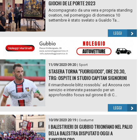
GIOCHI DE LE PORTE 2023
Accompagnato da una vera e propria standing
ovation, nel pomeriggio di domenica 10
settembre è stato svelato a Gualdo Ta...
LEGGI
11/09/2023 09:20
|
Sport
STASERA TORNA "FUORIGIOCO", ORE 20.30,
TRG: OSPITE IN STUDIO CAPITAN SIGNORINI
Il rimarchevole blitz rossoblu` ad Ancona con
servizio e interviste passando per un
approfondito focus sul girone B di C...
LEGGI
10/09/2023 20:19
|
Costume
I BALESTRIERI DI GUBBIO TRIONFANO NEL PALIO
DELLA BALESTRA DISPUTATO OGGI A
SANSEPOLCRO