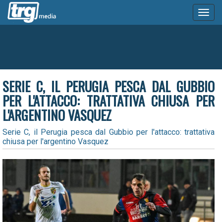
Toggl
naviga
SERIE C, IL PERUGIA PESCA DAL GUBBIO
PER L'ATTACCO: TRATTATIVA CHIUSA PER
L'ARGENTINO VASQUEZ
Serie C, il Perugia pesca dal Gubbio per l'attacco: trattativa
chiusa per l'argentino Vasquez