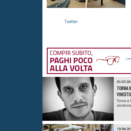
Twitter
01/07/20
TORNA I
VINCITO
Torna a 
vincitor
13/06/20