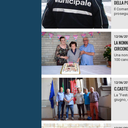
DELLA P
Il Coman
proseguir
12/06/20
LA NONN
CIRCOND
Una nonn
100 cand
12/06/20
C.CASTE
La “Fest
giugno, 