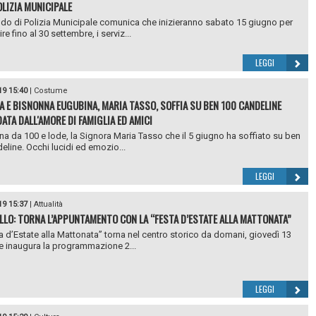
OLIZIA MUNICIPALE
do di Polizia Municipale comunica che inizieranno sabato 15 giugno per
e fino al 30 settembre, i serviz...
LEGGI
19 15:40
|
Costume
A E BISNONNA EUGUBINA, MARIA TASSO, SOFFIA SU BEN 100 CANDELINE
ATA DALL'AMORE DI FAMIGLIA ED AMICI
a da 100 e lode, la Signora Maria Tasso che il 5 giugno ha soffiato su ben
eline. Occhi lucidi ed emozio...
LEGGI
19 15:37
|
Attualità
LLO: TORNA L’APPUNTAMENTO CON LA “FESTA D’ESTATE ALLA MATTONATA”
a d’Estate alla Mattonata” torna nel centro storico da domani, giovedì 13
e inaugura la programmazione 2...
LEGGI