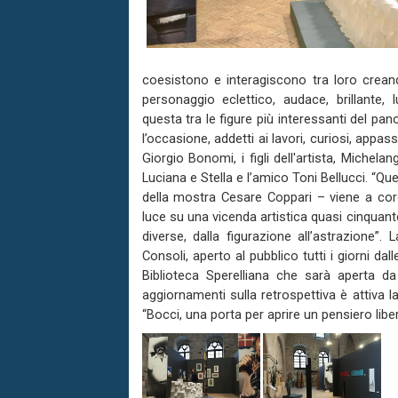
coesistono e interagiscono tra loro creando
personaggio eclettico, audace, brillante,
questa tra le figure più interessanti del p
l’occasione, addetti ai lavori, curiosi, appassi
Giorgio Bonomi, i figli dell'artista, Michela
Luciana e Stella e l’amico Toni Bellucci. “Qu
della mostra Cesare Coppari – viene a cor
luce su una vicenda artistica quasi cinquante
diverse, dalla figurazione all’astrazione”.
Consoli, aperto al pubblico tutti i giorni da
Biblioteca Sperelliana che sarà aperta da
aggiornamenti sulla retrospettiva è attiva 
“Bocci, una porta per aprire un pensiero liber