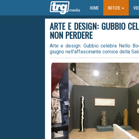
HOME
HOME
NOTIZIE
VI
ARTE E DESIGN: GUBBIO C
NON PERDERE
Arte e design: Gubbio celebra Nello B
giugno nell'affascinante cornice della Sal