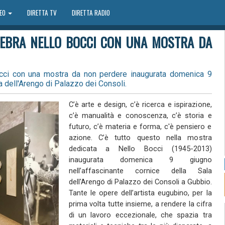
DEO
DIRETTA TV
DIRETTA RADIO
ELEBRA NELLO BOCCI CON UNA MOSTRA DA
occi con una mostra da non perdere inaugurata domenica 9
a dell'Arengo di Palazzo dei Consoli.
C’è arte e design, c’è ricerca e ispirazione,
c’è manualità e conoscenza, c’è storia e
futuro, c’è materia e forma, c'è pensiero e
azione. C’è tutto questo nella mostra
dedicata a Nello Bocci (1945-2013)
inaugurata domenica 9 giugno
nell’affascinante cornice della Sala
dell'Arengo di Palazzo dei Consoli a Gubbio.
Tante le opere dell’artista eugubino, per la
prima volta tutte insieme, a rendere la cifra
di un lavoro eccezionale, che spazia tra