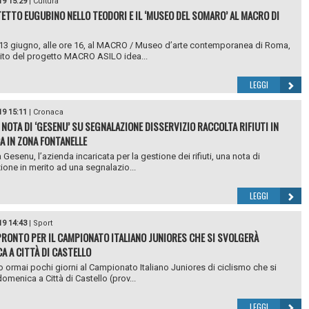
19 15:29
|
Cultura
TETTO EUGUBINO NELLO TEODORI E IL ‘MUSEO DEL SOMARO’ AL MACRO DI
13 giugno, alle ore 16, al MACRO / Museo d’arte contemporanea di Roma,
ito del progetto MACRO ASILO idea...
LEGGI
19 15:11
|
Cronaca
 NOTA DI ‘GESENU’ SU SEGNALAZIONE DISSERVIZIO RACCOLTA RIFIUTI IN
A IN ZONA FONTANELLE
 Gesenu, l’azienda incaricata per la gestione dei rifiuti, una nota di
ione in merito ad una segnalazio...
LEGGI
19 14:43
|
Sport
RONTO PER IL CAMPIONATO ITALIANO JUNIORES CHE SI SVOLGERÀ
A A CITTÀ DI CASTELLO
ormai pochi giorni al Campionato Italiano Juniores di ciclismo che si
omenica a Città di Castello (prov...
LEGGI