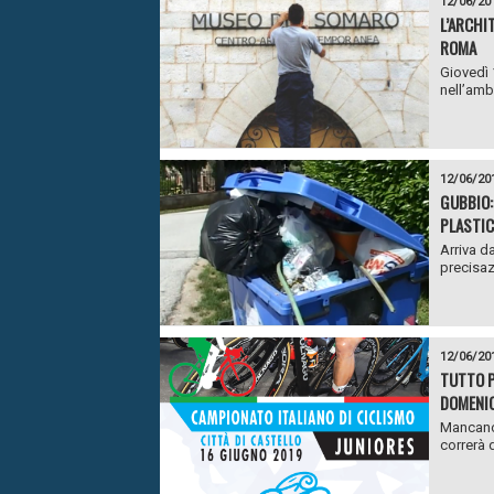
12/06/20
L’ARCHI
ROMA
Giovedì 
nell’amb
12/06/20
GUBBIO:
PLASTIC
Arriva da
precisaz
12/06/20
TUTTO P
DOMENIC
Mancano 
correrà d