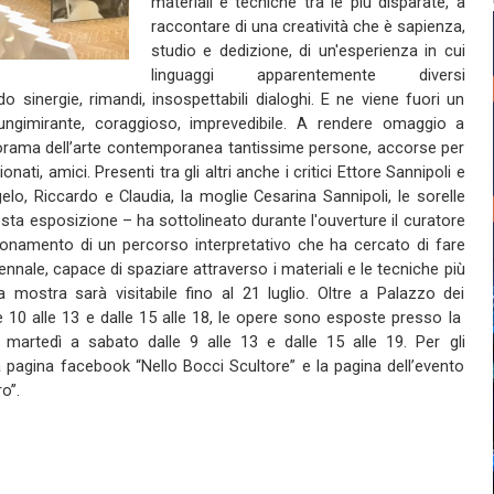
materiali e tecniche tra le più disparate, a
raccontare di una creatività che è sapienza,
studio e dedizione, di un'esperienza in cui
linguaggi apparentemente diversi
 sinergie, rimandi, insospettabili dialoghi. E ne viene fuori un
 lungimirante, coraggioso, imprevedibile. A rendere omaggio a
anorama dell’arte contemporanea tantissime persone, accorse per
onati, amici. Presenti tra gli altri anche i critici Ettore Sannipoli e
ngelo, Riccardo e Claudia, la moglie Cesarina Sannipoli, le sorelle
esta esposizione – ha sottolineato durante l'ouverture il curatore
onamento di un percorso interpretativo che ha cercato di fare
nnale, capace di spaziare attraverso i materiali e le tecniche più
 La mostra sarà visitabile fino al 21 luglio. Oltre a Palazzo dei
lle 10 alle 13 e dalle 15 alle 18, le opere sono esposte presso la
 martedì a sabato dalle 9 alle 13 e dalle 15 alle 19. Per gli
la pagina facebook “Nello Bocci Scultore” e la pagina dell’evento
o”.