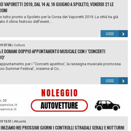
EI VAPORETTI 2019, DAL 14 AL 16 GIUGNO A SPOLETO, VENERDI 21 LE
IONI
o tutto pronto a Spoleto per la Corsa dei Vaporetti 2019. La città ha già
to il clima festoso dell’event...
LEGGI
19 07:56
|
Cultura
 E DOMANI DOPPIO APPUNTAMENTO MUSICALE CON I ‘CONCERTI
VO’
ppuntamento per i "Concerti aperitivo’, la rassegna musicale promossa
io Summer Festival`, insieme al Co...
LEGGI
19 15:51
|
Attualità
 INIZIANO NEI PROSSIMI GIORNI I CONTROLLI STRADALI SERALI E NOTTURNI