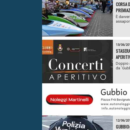
CORSA D
PREMIAZ
È davver
assapora
13/06/20
STASERA
APERITI
Doppio a
da `Gubb
12/06/20
GUBBIO: