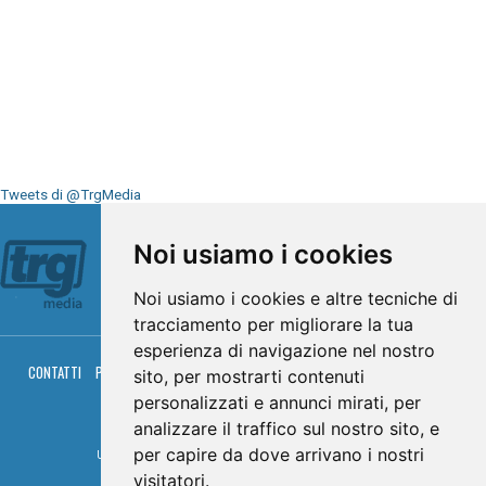
Tweets di @TrgMedia
Seguici su
Noi usiamo i cookies
Noi usiamo i cookies e altre tecniche di
tracciamento per migliorare la tua
esperienza di navigazione nel nostro
CONTATTI
PRIVACY
COOKIES
PALINSESTO
DIRETTA TV
DIRETTA RADIO
sito, per mostrarti contenuti
RGM HITRADIO
personalizzati e annunci mirati, per
© TRG Media 2005-2026
analizzare il traffico sul nostro sito, e
per capire da dove arrivano i nostri
Umbria Televisioni s.r.l. - P.I.00496230541 -
www.trgmedia.it
- Powered by
FFZ
visitatori.