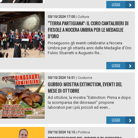
LEGGI
03/10/2024 17:05
|
Cultura
“TERRA PARTIGIANA”: IL CORO CANTALIBERI DI
FIESOLE A NOCERA UMBRA PER LE MEDAGLIE
D’ORO
Proseguono gli eventi celebrativi a Nocera
Umbra per gli ottanta anni delle Medaglie d’Oro
Fulvio Sbarretti e Augusto Re...
LEGGI
03/10/2024 16:51
|
Costume
GUBBIO: MOSTRA EXTINCTION, EVENTI DEL
MESE DI OTTOBRE
Ad ottobre, la mostra “Extinction: Prima e dopo
la scomparsa dei dinosauri” propone
laboratori per i più piccoli ed even...
LEGGI
03/10/2024 16:15
|
Politica