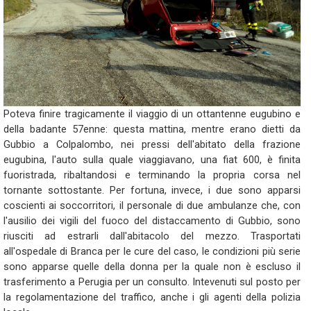
Poteva finire tragicamente il viaggio di un ottantenne eugubino e
della badante 57enne: questa mattina, mentre erano dietti da
Gubbio a Colpalombo, nei pressi dell'abitato della frazione
eugubina, l'auto sulla quale viaggiavano, una fiat 600, è finita
fuoristrada, ribaltandosi e terminando la propria corsa nel
tornante sottostante. Per fortuna, invece, i due sono apparsi
coscienti ai soccorritori, il personale di due ambulanze che, con
l'ausilio dei vigili del fuoco del distaccamento di Gubbio, sono
riusciti ad estrarli dall'abitacolo del mezzo. Trasportati
all'ospedale di Branca per le cure del caso, le condizioni più serie
sono apparse quelle della donna per la quale non è escluso il
trasferimento a Perugia per un consulto. Intevenuti sul posto per
la regolamentazione del traffico, anche i gli agenti della polizia