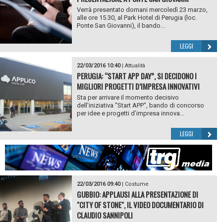
Verrà presentato domani mercoledì 23 marzo,
alle ore 15.30, al Park Hotel di Perugia (loc.
Ponte San Giovanni), il bando...
LEGGI
22/03/2016 10:40
|
Attualità
PERUGIA: “START APP DAY”, SI DECIDONO I
MIGLIORI PROGETTI D’IMPRESA INNOVATIVI
Sta per arrivare il momento decisivo
dell’iniziativa “Start APP”, bando di concorso
per idee e progetti d’impresa innova...
LEGGI
22/03/2016 09:40
|
Costume
GUBBIO: APPLAUSI ALLA PRESENTAZIONE DI
"CITY OF STONE", IL VIDEO DOCUMENTARIO DI
CLAUDIO SANNIPOLI