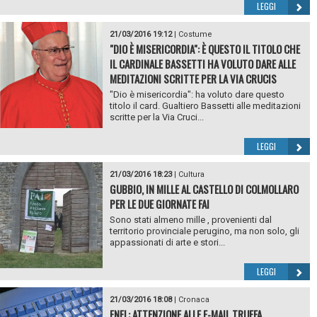
LEGGI
21/03/2016 19:12
|
Costume
"DIO È MISERICORDIA": È QUESTO IL TITOLO CHE
IL CARDINALE BASSETTI HA VOLUTO DARE ALLE
MEDITAZIONI SCRITTE PER LA VIA CRUCIS
"Dio è misericordia": ha voluto dare questo
titolo il card. Gualtiero Bassetti alle meditazioni
scritte per la Via Cruci...
LEGGI
21/03/2016 18:23
|
Cultura
GUBBIO, IN MILLE AL CASTELLO DI COLMOLLARO
PER LE DUE GIORNATE FAI
Sono stati almeno mille , provenienti dal
territorio provinciale perugino, ma non solo, gli
appassionati di arte e stori...
LEGGI
21/03/2016 18:08
|
Cronaca
ENEL: ATTENZIONE ALLE E-MAIL TRUFFA