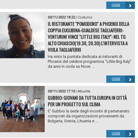
LEGGI
03/11/2022 18:22
|
Costume
IL RISTORANTE "POMODORO" A PHOENIX DELLA
COPPIA EUGUBINA-GUALDESE TAGLIAFERRI-
VENTURINI VINCE "LITTLE BIG ITALY": NEL TG
ALTO CHIASCIO(19.30, 20.30) L'INTERVISTA A
VIOLA TAGLIAFERRI
Ha vinto la puntata dedicata ai ristoranti di
Phoenix del celebre programma “Little Big Italy”
da anni in onda su Nove. ...
LEGGI
03/11/2022 17:13
|
Attualità
GUBBIO: GIOVANI DA TUTTA EUROPA IN CITTÀ
PER UN PROGETTO SUL CLIMA
E’ Gubbio la sede degli incontri di partenariato
composti da organizzazioni provenienti da
Bulgaria, Grecia, Lituania e ...
LEGGI