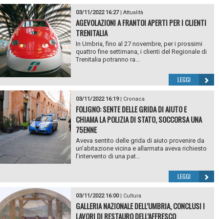
03/11/2022 16:27
|
Attualità
AGEVOLAZIONI A FRANTOI APERTI PER I CLIENTI
TRENITALIA
In Umbria, fino al 27 novembre, per i prossimi
quattro fine settimana, i clienti del Regionale di
Trenitalia potranno ra...
LEGGI
03/11/2022 16:19
|
Cronaca
FOLIGNO: SENTE DELLE GRIDA DI AIUTO E
CHIAMA LA POLIZIA DI STATO, SOCCORSA UNA
75ENNE
Aveva sentito delle grida di aiuto provenire da
un’abitazione vicina e allarmata aveva richiesto
l’intervento di una pat...
LEGGI
03/11/2022 16:00
|
Cultura
GALLERIA NAZIONALE DELL’UMBRIA, CONCLUSI I
LAVORI DI RESTAURO DELL’AFFRESCO