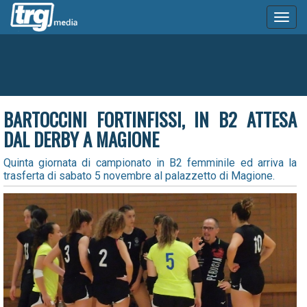
Toggl
naviga
BARTOCCINI FORTINFISSI, IN B2 ATTESA
DAL DERBY A MAGIONE
Quinta giornata di campionato in B2 femminile ed arriva la
trasferta di sabato 5 novembre al palazzetto di Magione.