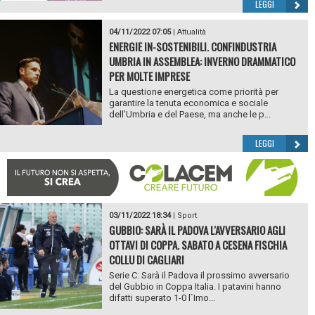
LEGGI
04/11/2022 07:05
|
Attualità
ENERGIE IN-SOSTENIBILI. CONFINDUSTRIA
UMBRIA IN ASSEMBLEA: INVERNO DRAMMATICO
PER MOLTE IMPRESE
La questione energetica come priorità per
garantire la tenuta economica e sociale
dell’Umbria e del Paese, ma anche le p...
LEGGI
03/11/2022 18:34
|
Sport
GUBBIO: SARÀ IL PADOVA L'AVVERSARIO AGLI
OTTAVI DI COPPA. SABATO A CESENA FISCHIA
COLLU DI CAGLIARI
Serie C: Sarà il Padova il prossimo avversario
del Gubbio in Coppa Italia. I patavini hanno
difatti superato 1-0 l`Imo...