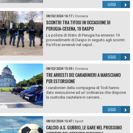
LEGGI
08/02/2024 16:17
|
Cronaca
SCONTRI TRA TIFOSI IN OCCASIONE DI
PERUGIA-CESENA, 19 DASPO
La polizia di Stato di Perugia ha emesso 19
provvedimenti di Daspo in seguito agli scontri
fra tifosi avvenuti nel capol...
LEGGI
08/02/2024 15:59
|
Cronaca
TRE ARRESTI DEI CARABINIERI A MARSCIANO
PER ESTORSIONE
I carabinieri della compagnia di Todi hanno
dato esecuzione ad un`ordinanza che dispone
la custodia cautelare in carcere...
LEGGI
08/02/2024 15:47
|
Sport
CALCIO: A.S. GUBBIO, LE GARE NEL PROSSIMO