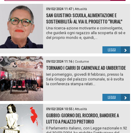
09/02/2024 11:47
|
Attualità
SAN GIUSTINO: SCUOLA, ALIMENTAZIONE E
SOSTENIBILITÀ: AL VIA IL PROGETTO “RURAL”
Una ricerca-azione motivante e coinvolgente,
che guiderà ogni ragazzo alla scoperta di sé e
del proprio mondo e, quindi,...
LEGGI
09/02/2024 11:16
|
Costume
TORNANO I CARRI DI CARNEVALE AD UMBERTIDE
Ieri pomeriggio, giovedì 8 febbraio, presso la
Sala Gruppi del palazzo comunale, si è svolta
la conferenza stampa relati...
LEGGI
09/02/2024 10:55
|
Attualità
GUBBIO: GIORNO DEL RICORDO, BANDIERE A
LUTTO A PALAZZO PRETORIO
Il Parlamento italiano, con Legge nazionale n.92
del 30/03/2004, ha stabilito l’istituzione del