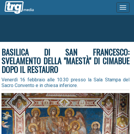
Toggl
naviga
BASILICA DI SAN FRANCESCO:
SVELAMENTO DELLA "MAESTÀ" DI CIMABUE
DOPO IL RESTAURO
Venerdì 16 febbraio alle 10.30 presso la Sala Stampa del
Sacro Convento e in chiesa inferiore.