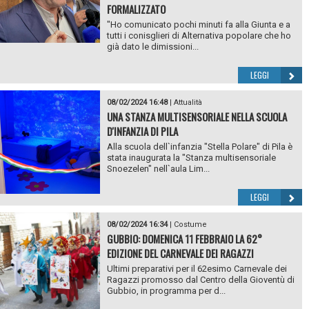
FORMALIZZATO
"Ho comunicato pochi minuti fa alla Giunta e a
tutti i conisglieri di Alternativa popolare che ho
già dato le dimissioni...
LEGGI
08/02/2024 16:48
|
Attualità
UNA STANZA MULTISENSORIALE NELLA SCUOLA
D'INFANZIA DI PILA
Alla scuola dell`infanzia "Stella Polare" di Pila è
stata inaugurata la "Stanza multisensoriale
Snoezelen" nell`aula Lim...
LEGGI
08/02/2024 16:34
|
Costume
GUBBIO: DOMENICA 11 FEBBRAIO LA 62°
EDIZIONE DEL CARNEVALE DEI RAGAZZI
Ultimi preparativi per il 62esimo Carnevale dei
Ragazzi promosso dal Centro della Gioventù di
Gubbio, in programma per d...