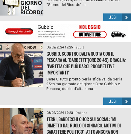
“Giorno del Ricordo” in ...
LEGGI
08/02/2024 19:25
|
Sport
GUBBIO, SCONTRO D'ALTA QUOTA CON IL
PESCARA AL "BARBETTI"(ORE 20.45). BRAGLIA:
"PARTITA CHE PUÒ DARCI PROSPETTIVE
IMPORTANTI"
Serie C: tutto pronto per la sfida valida per la
25esima giornata del girone B tra Gubbio e
Pescara, duello d`alta zona ...
LEGGI
08/02/2024 19:23
|
Politica
TERNI, BANDECCHI CHOC SUI SOCIAL: "MI
DIMETTO DAL RUOLO DI SINDACO. MOTIVI DI
CARATTERE POLITICO". ATTO ANCORA NON