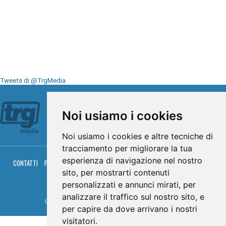
Tweets di @TrgMedia
Seguici su
Noi usiamo i cookies
Noi usiamo i cookies e altre tecniche di
tracciamento per migliorare la tua
esperienza di navigazione nel nostro
CONTATTI
PRIVACY
COOKIES
PALINSESTO
DIRETTA TV
DIRETTA RADIO
RGM HITRADIO
sito, per mostrarti contenuti
personalizzati e annunci mirati, per
© TRG Media 2005-2026
analizzare il traffico sul nostro sito, e
Umbria Televisioni s.r.l. - P.I.00496230541 -
www.trgmedia.it
- Powered by
FFZ
per capire da dove arrivano i nostri
visitatori.