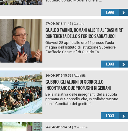
scudetto contro Modena che si ...
LEGGI
27/04/2016 11:42
|
Cultura
GUALDO TADINO, DOMANI ALLE 11 AL "CASIMIRI"
CONFERENZA DELLO STORICO SABBATUCCI
Giovedì 28 aprile alle ore 11 presso l’aula
magna dell’Istituto di Istruzione Superiore
“Raffaele Casimiri” di Gualdo Ta...
LEGGI
26/04/2016 15:38
|
Attualità
GUBBIO, GLI ALUNNI DI SCORCELLO
INCONTRANO DUE PROFUGHI NIGERIANI
Bella inziativa delle insegnanti della scuola
primaria di Scorcello che, in collaborazione
con il Comitato dei genitori,...
LEGGI
26/04/2016 14:54
|
Costume