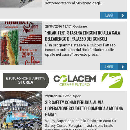
sottosegretario al Ministero degli...
LEGGI
29/04/2016 12:17
|
Costume
"HILARITER", STASERA L'INCONTRO ALLA SALA
DELL'ARENGO DI PALAZZO DEI CONSOLI
E` in programma stasera a Gubbio l`atteso
incontro pubblico dal titolo"Hilariter: sulle
spalle nel cuore" previsto press...
LEGGI
28/04/2016 12:27
|
Sport
SIR SAFETY CONAD PERUGIA: AL VIA
L'OPERAZIONE SCUDETTO. DOMENICA A MODENA
GARA 1
Volley, Superlega: sale la febbre in casa Sir
Safety Conad Perugia, in vista della finale