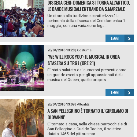
DISCESA CERI: DOMENICA SI TORNA ALL'ANTICO,
LE BANDE MUSICALI ENTRANO DA S.MARZIALE
Un ritorno alla tradizione caratterizzerà la
cerimonia della discesa dei Ceri domenica 1
maggio, con una variazione lega...
LEGGI
26/04/2016 13:28
|
Costume
"WE WILL ROCK YOU": IL MUSICAL IN ONDA
STASERA SU TRG1 (ORE 21)
E` stato salutato dai numerosi presenti come
un grande evento per gli appassionati della
musica dei Queen, quello propos...
LEGGI
26/04/2016 13:09
|
Attualità
A SAN PELLEGRINO È TORNATO IL 'GIROLAMO DI
GIOVANNI'
E` tornato a casa, nella chiesa parrocchiale di
San Pellegrino a Gualdo Tadino, il polittico
datato 1465 del pittore mar...