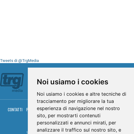
Tweets di @TrgMedia
Seguici su
Noi usiamo i cookies
Noi usiamo i cookies e altre tecniche di
tracciamento per migliorare la tua
esperienza di navigazione nel nostro
CONTATTI
PRIVACY
COOKIES
PALINSESTO
DIRETTA TV
DIRETTA RADIO
RGM HITRADIO
sito, per mostrarti contenuti
personalizzati e annunci mirati, per
© TRG Media 2005-2026
analizzare il traffico sul nostro sito, e
Umbria Televisioni s.r.l. - P.I.00496230541 -
www.trgmedia.it
- Powered by
FFZ