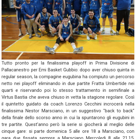
Tutto pronto per la finalissima playoff in Prima Divisione di
Pallacanestro per Emi Basket Gubbio: dopo aver chiuso quinta in
regular season, la compagine eugubina ha compiuto un percorso
netto nei playoff eliminando in due partite Fratta Umbertide nei
quarti e riservando poi lo stesso trattamento in semifinale a
Virtus Bastia che aveva chiuso in vetta la stagione regolare. Così
il quintetto guidato da coach Lorenzo Cecchini incrocerà nella
finalissima Nestor Marsciano, in un suggestivo "back to back"
della finale dello scorso anno in cui la spuntarono gli eugubini in
tre partite. Quest'anno però la serie si giocherà al meglio delle
cinque gare: si parte domenica 5 alle ore 18 a Marsciano, con
gara due fissata sempre a Marsciano Mercoledi 8 alle 21.15.