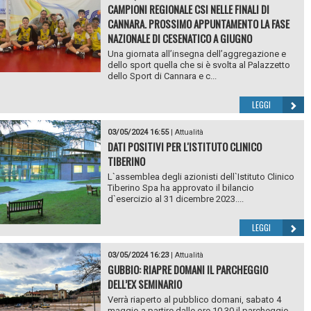
CAMPIONI REGIONALE CSI NELLE FINALI DI
CANNARA. PROSSIMO APPUNTAMENTO LA FASE
NAZIONALE DI CESENATICO A GIUGNO
Una giornata all’insegna dell’aggregazione e
dello sport quella che si è svolta al Palazzetto
dello Sport di Cannara e c...
LEGGI
03/05/2024 16:55
|
Attualità
DATI POSITIVI PER L'ISTITUTO CLINICO
TIBERINO
L`assemblea degli azionisti dell`Istituto Clinico
Tiberino Spa ha approvato il bilancio
d`esercizio al 31 dicembre 2023....
LEGGI
03/05/2024 16:23
|
Attualità
GUBBIO: RIAPRE DOMANI IL PARCHEGGIO
DELL’EX SEMINARIO
Verrà riaperto al pubblico domani, sabato 4
maggio a partire dalle ore 10.30 il parcheggio