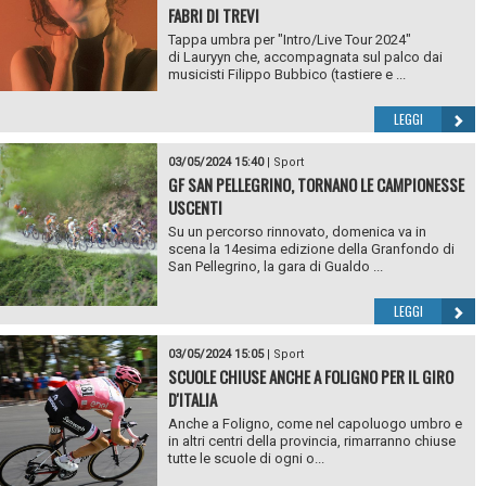
FABRI DI TREVI
Tappa umbra per "Intro/Live Tour 2024"
di Lauryyn che, accompagnata sul palco dai
musicisti Filippo Bubbico (tastiere e ...
LEGGI
03/05/2024 15:40
|
Sport
GF SAN PELLEGRINO, TORNANO LE CAMPIONESSE
USCENTI
Su un percorso rinnovato, domenica va in
scena la 14esima edizione della Granfondo di
San Pellegrino, la gara di Gualdo ...
LEGGI
03/05/2024 15:05
|
Sport
SCUOLE CHIUSE ANCHE A FOLIGNO PER IL GIRO
D'ITALIA
Anche a Foligno, come nel capoluogo umbro e
in altri centri della provincia, rimarranno chiuse
tutte le scuole di ogni o...