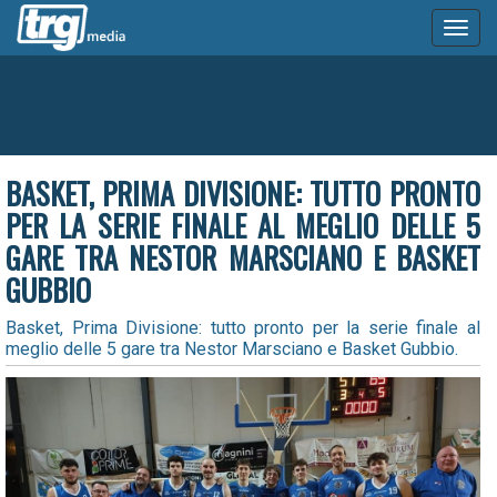
Toggl
naviga
BASKET, PRIMA DIVISIONE: TUTTO PRONTO
PER LA SERIE FINALE AL MEGLIO DELLE 5
GARE TRA NESTOR MARSCIANO E BASKET
GUBBIO
Basket, Prima Divisione: tutto pronto per la serie finale al
meglio delle 5 gare tra Nestor Marsciano e Basket Gubbio.