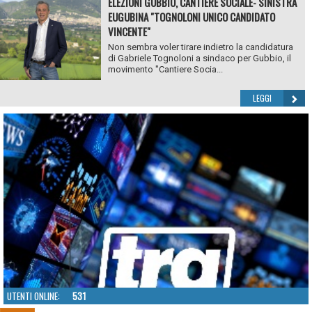
ELEZIONI GUBBIO, CANTIERE SOCIALE- SINISTRA
EUGUBINA "TOGNOLONI UNICO CANDIDATO
VINCENTE"
Non sembra voler tirare indietro la candidatura
di Gabriele Tognoloni a sindaco per Gubbio, il
movimento "Cantiere Socia...
LEGGI
UTENTI ONLINE:
531