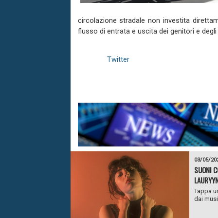
circolazione stradale non investita diretta
flusso di entrata e uscita dei genitori e degl
Twitter
03/05/20
SUONI C
LAURYYN 
Tappa um
dai music