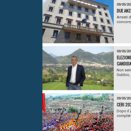
03/05/20
DUE ANZ
Arresti 
concorso
03/05/20
ELEZION
CANDIDA
Non semb
Gubbio, 
03/05/20
CERI 20
Dopo il 
completa