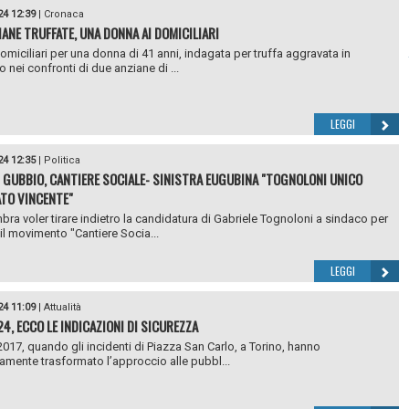
24 12:39
|
Cronaca
IANE TRUFFATE, UNA DONNA AI DOMICILIARI
domiciliari per una donna di 41 anni, indagata per truffa aggravata in
 nei confronti di due anziane di ...
LEGGI
24 12:35
|
Politica
I GUBBIO, CANTIERE SOCIALE- SINISTRA EUGUBINA "TOGNOLONI UNICO
TO VINCENTE"
ra voler tirare indietro la candidatura di Gabriele Tognoloni a sindaco per
il movimento "Cantiere Socia...
LEGGI
24 11:09
|
Attualità
24, ECCO LE INDICAZIONI DI SICUREZZA
2017, quando gli incidenti di Piazza San Carlo, a Torino, hanno
mente trasformato l’approccio alle pubbl...