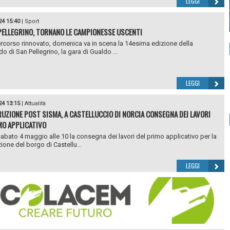
LEGGI
24 15:40
|
Sport
PELLEGRINO, TORNANO LE CAMPIONESSE USCENTI
rcorso rinnovato, domenica va in scena la 14esima edizione della
o di San Pellegrino, la gara di Gualdo ...
LEGGI
24 13:15
|
Attualità
UZIONE POST SISMA, A CASTELLUCCIO DI NORCIA CONSEGNA DEI LAVORI
MO APPLICATIVO
 sabato 4 maggio alle 10 la consegna dei lavori del primo applicativo per la
ione del borgo di Castellu...
LEGGI