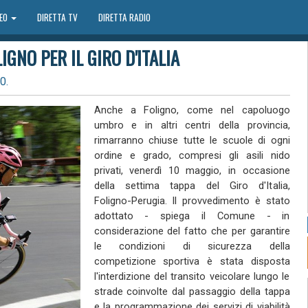
DEO
DIRETTA TV
DIRETTA RADIO
GNO PER IL GIRO D'ITALIA
0.
Anche a Foligno, come nel capoluogo
umbro e in altri centri della provincia,
rimarranno chiuse tutte le scuole di ogni
ordine e grado, compresi gli asili nido
privati, venerdì 10 maggio, in occasione
della settima tappa del Giro d'Italia,
Foligno-Perugia. Il provvedimento è stato
adottato - spiega il Comune - in
considerazione del fatto che per garantire
le condizioni di sicurezza della
competizione sportiva è stata disposta
l'interdizione del transito veicolare lungo le
strade coinvolte dal passaggio della tappa
e la programmazione dei servizi di viabilità