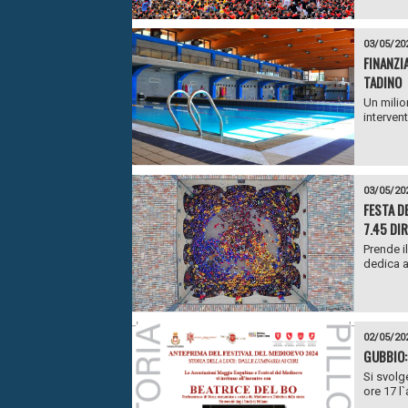
03/05/20
FINANZI
TADINO
Un milio
intervent
03/05/20
FESTA DE
7.45 DI
Prende il
dedica al
02/05/20
GUBBIO:
Si svolg
ore 17 l`