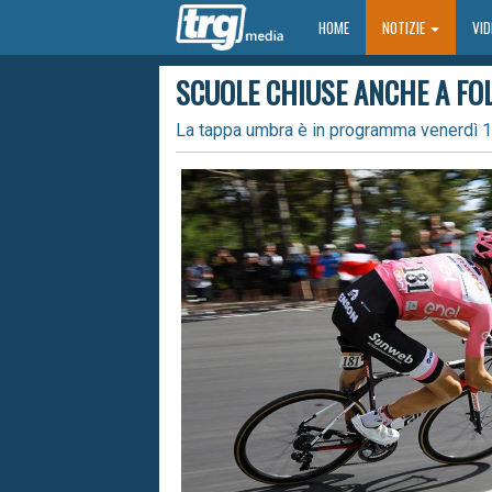
HOME
HOME
NOTIZIE
VI
SCUOLE CHIUSE ANCHE A FOLI
La tappa umbra è in programma venerdì 1