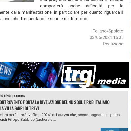
comporterà anche difficoltà per la
mente dalla manifestazione, in particolare per quanto riguarda il
i alunni che frequentano le scuole del territorio.
Foligno/Spoleto
03/05/2024 15:05
Redazione
24 15:41
|
Cultura
ONTROVENTO PORTA LA RIVELAZIONE DEL NU SOUL E R&B ITALIANO
A VILLA FABRI DI TREVI
bra per "Intro/Live Tour 2024" di Lauryyn che, accompagnata sul palco
isti Filippo Bubbico (tastiere e ...