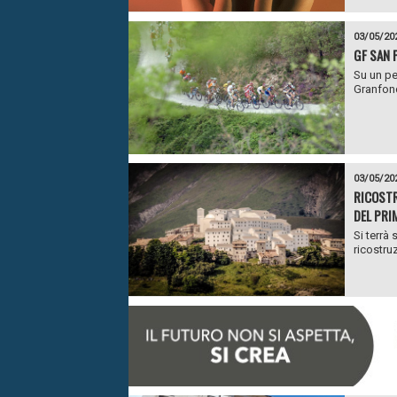
03/05/20
GF SAN 
Su un pe
Granfond
03/05/20
RICOSTR
DEL PRI
Si terrà
ricostruz