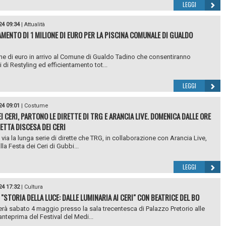
LEGGI
24 09:34
|
Attualità
AMENTO DI 1 MILIONE DI EURO PER LA PISCINA COMUNALE DI GUALDO
ne di euro in arrivo al Comune di Gualdo Tadino che consentiranno
i di Restyling ed efficientamento tot...
LEGGI
24 09:01
|
Costume
I CERI, PARTONO LE DIRETTE DI TRG E ARANCIA LIVE. DOMENICA DALLE ORE
RETTA DISCESA DEI CERI
 via la lunga serie di dirette che TRG, in collaborazione con Arancia Live,
la Festa dei Ceri di Gubbi...
LEGGI
24 17:32
|
Cultura
 "STORIA DELLA LUCE: DALLE LUMINARIA AI CERI" CON BEATRICE DEL BO
erà sabato 4 maggio presso la sala trecentesca di Palazzo Pretorio alle
anteprima del Festival del Medi...