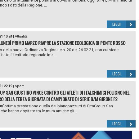
n calo di attualmente positivi al Covid in Umbria, oggi 8.141, 74 in meno di
ndo i dati della Regione. ...
LEGGI
21 10:24
|
Attualità
 LUNEDÌ PRIMO MARZO RIAPRE LA STAZIONE ECOLOGICA DI PONTE ROSSO
o della nuova Ordinanza Regionale n. 20 del 26.02.21, con cui viene
tutto il territorio regionale in z...
LEGGI
21 22:19
|
Sport
P SAN GIUSTINO VINCE CONTRO GLI ATLETI DI ITALCHIMICI FOLIGNO NEL
O DELLA TERZA GIORNATA DI CAMPIONATO DI SERIE B/M GIRONE F2
n`ottima prestazione quella dei biancoazzurri di ErmGroup San
 che hanno ospitato tra le mura amiche gli...
LEGGI