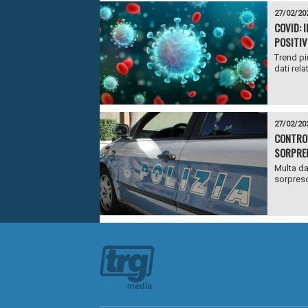
27/02/20
COVID: 
POSITIV
Trend pi
dati rela
27/02/20
CONTROL
SORPREN
Multa da
sorpreso,