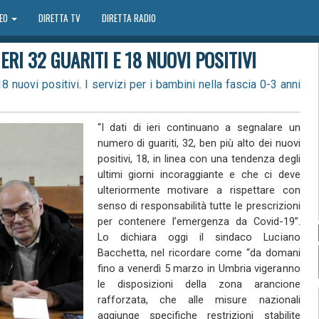
DEO
DIRETTA TV
DIRETTA RADIO
ERI 32 GUARITI E 18 NUOVI POSITIVI
18 nuovi positivi. I servizi per i bambini nella fascia 0-3 anni
“I dati di ieri continuano a segnalare un
numero di guariti, 32, ben più alto dei nuovi
positivi, 18, in linea con una tendenza degli
ultimi giorni incoraggiante e che ci deve
ulteriormente motivare a rispettare con
senso di responsabilità tutte le prescrizioni
per contenere l’emergenza da Covid-19”.
Lo dichiara oggi il sindaco Luciano
Bacchetta, nel ricordare come “da domani
fino a venerdì 5 marzo in Umbria vigeranno
le disposizioni della zona arancione
rafforzata, che alle misure nazionali
aggiunge specifiche restrizioni stabilite