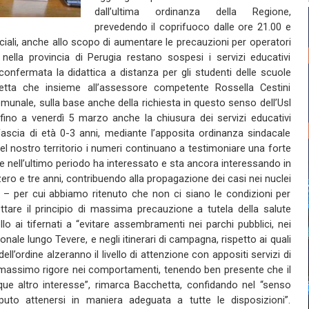
dall’ultima ordinanza della Regione,
prevedendo il coprifuoco dalle ore 21.00 e
ciali, anche allo scopo di aumentare le precauzioni per operatori
 nella provincia di Perugia restano sospesi i servizi educativi
e confermata la didattica a distanza per gli studenti delle scuole
hetta che insieme all’assessore competente Rossella Cestini
munale, sulla base anche della richiesta in questo senso dell’Usl
 fino a venerdì 5 marzo anche la chiusura dei servizi educativi
a fascia di età 0-3 anni, mediante l’apposita ordinanza sindacale
el nostro territorio i numeri continuano a testimoniare una forte
 nell’ultimo periodo ha interessato e sta ancora interessando in
zero e tre anni, contribuendo alla propagazione dei casi nei nuclei
i – per cui abbiamo ritenuto che non ci siano le condizioni per
ettare il principio di massima precauzione a tutela della salute
ello ai tifernati a “evitare assembramenti nei parchi pubblici, nei
onale lungo Tevere, e negli itinerari di campagna, rispetto ai quali
ell’ordine alzeranno il livello di attenzione con appositi servizi di
e massimo rigore nei comportamenti, tenendo ben presente che il
que altro interesse”, rimarca Bacchetta, confidando nel “senso
puto attenersi in maniera adeguata a tutte le disposizioni”.