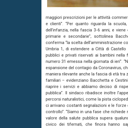
maggiori prescrizioni per le attività commer
e clienti”. “Per quanto riguarda la scuola,
dell’infanzia, nella fascia 3-6 anni, e vien
primarie e secondarie”, sottolinea Bacc
conferma “la scelta dell’amministrazione co
Umbria 1, di estendere a Città di Castello
pubblici e privati riservati ai bambini nell
numero 31 emessa nella giornata di ieri”. “N
espansione del contagio da Coronavirus, che
maniera rilevante anche la fascia di età tra 
familiari – evidenziano Bacchetta e Cestin
riaprire i servizi e abbiamo deciso di risp
pubblica”. Il sindaco ribadisce inoltre l’app
percorsi naturalistici, come la pista cicloped
ci arrivano costanti segnalazioni e le forze d
controllo”. “Siamo in una fase che richied
valore della salute pubblica supera qualun
civico dei tifernati, che finora hanno sa