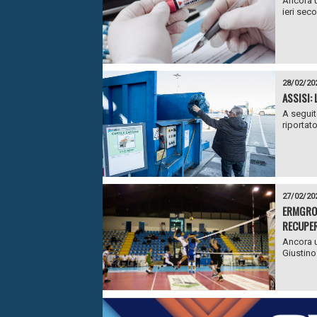
Ancora u
ieri seco
28/02/20
ASSISI:
A seguit
riportato 
27/02/20
ERMGROU
RECUPER
Ancora u
Giustino