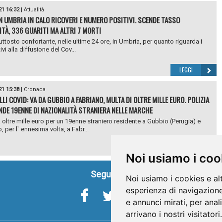
21 16:32
|
Attualità
IN UMBRIA IN CALO RICOVERI E NUMERO POSITIVI. SCENDE TASSO
ITÀ, 336 GUARITI MA ALTRI 7 MORTI
uttosto confortante, nelle ultime 24 ore, in Umbria, per quanto riguarda i
tivi alla diffusione del Cov...
LEGGI
21 15:38
|
Cronaca
LI COVID: VA DA GUBBIO A FABRIANO, MULTA DI OLTRE MILLE EURO. POLIZIA
DE 19ENNE DI NAZIONALITÀ STRANIERA NELLE MARCHE
 oltre mille euro per un 19enne straniero residente a Gubbio (Perugia) e
 per l` ennesima volta, a Fabr...
LEGGI
Noi usiamo i coo
Seguici su
Noi usiamo i cookies e al
esperienza di navigazione
e annunci mirati, per anal
arrivano i nostri visitatori.