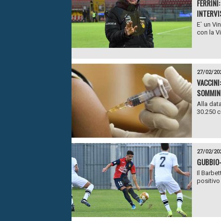
FERRINI
INTERVI
E` un Vi
con la V
27/02/20
VACCINI
SOMMINI
Alla dat
30.250 c
27/02/20
GUBBIO-
Il Barbet
positivo 