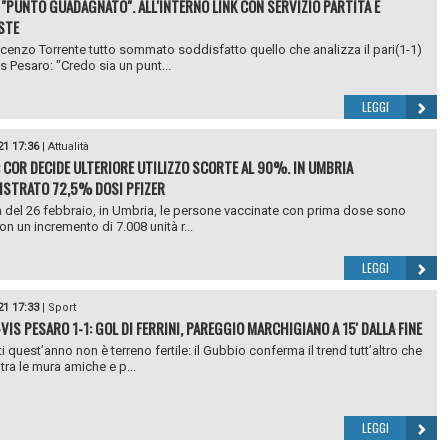
: "PUNTO GUADAGNATO". ALL'INTERNO LINK CON SERVIZIO PARTITA E
STE
ncenzo Torrente tutto sommato soddisfatto quello che analizza il pari(1-1)
is Pesaro: "Credo sia un punt...
LEGGI
21 17:36
|
Attualità
: COR DECIDE ULTERIORE UTILIZZO SCORTE AL 90%. IN UMBRIA
STRATO 72,5% DOSI PFIZER
a del 26 febbraio, in Umbria, le persone vaccinate con prima dose sono
on un incremento di 7.008 unità r...
LEGGI
21 17:33
|
Sport
VIS PESARO 1-1: GOL DI FERRINI, PAREGGIO MARCHIGIANO A 15' DALLA FINE
ti quest’anno non è terreno fertile: il Gubbio conferma il trend tutt’altro che
tra le mura amiche e p...
LEGGI