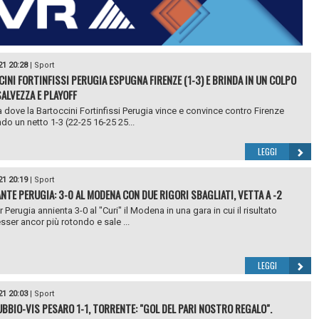
21 20:28
|
Sport
INI FORTINFISSI PERUGIA ESPUGNA FIRENZE (1-3) E BRINDA IN UN COLPO
SALVEZZA E PLAYOFF
 dove la Bartoccini Fortinfissi Perugia vince e convince contro Firenze
ndo un netto 1-3 (22-25 16-25 25...
LEGGI
21 20:19
|
Sport
NTE PERUGIA: 3-0 AL MODENA CON DUE RIGORI SBAGLIATI, VETTA A -2
Perugia annienta 3-0 al "Curi" il Modena in una gara in cui il risultato
sser ancor più rotondo e sale ...
LEGGI
21 20:03
|
Sport
BBIO-VIS PESARO 1-1, TORRENTE: "GOL DEL PARI NOSTRO REGALO".