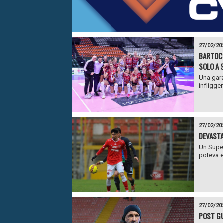
27/02/20
BARTOCC
SOLO A 
Una gara
infligge
27/02/20
DEVASTA
Un Super 
poteva e
27/02/20
POST GU