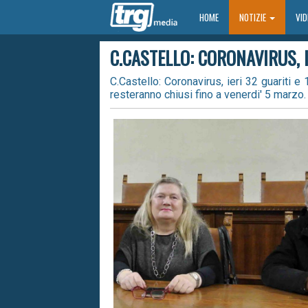
HOME
HOME
NOTIZIE
VI
C.CASTELLO: CORONAVIRUS, I
C.Castello: Coronavirus, ieri 32 guariti e 
resteranno chiusi fino a venerdi' 5 marzo.