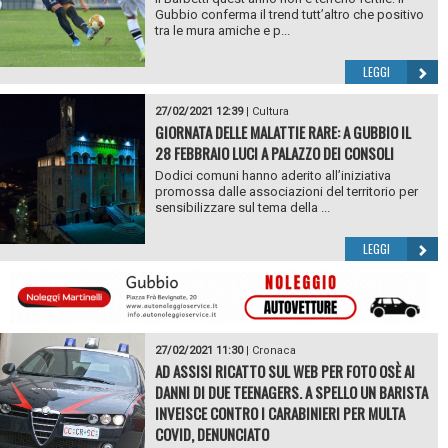
Gubbio conferma il trend tutt’altro che positivo
tra le mura amiche e p...
LEGGI
27/02/2021 12:39
|
Cultura
GIORNATA DELLE MALATTIE RARE: A GUBBIO IL
28 FEBBRAIO LUCI A PALAZZO DEI CONSOLI
Dodici comuni hanno aderito all’iniziativa
promossa dalle associazioni del territorio per
sensibilizzare sul tema della ...
LEGGI
27/02/2021 11:30
|
Cronaca
AD ASSISI RICATTO SUL WEB PER FOTO OSÈ AI
DANNI DI DUE TEENAGERS. A SPELLO UN BARISTA
INVEISCE CONTRO I CARABINIERI PER MULTA
COVID, DENUNCIATO