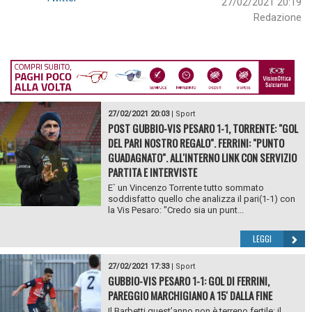
27/02/2021 20:19
Redazione
27/02/2021 20:03
|
Sport
POST GUBBIO-VIS PESARO 1-1, TORRENTE: "GOL
DEL PARI NOSTRO REGALO". FERRINI: "PUNTO
GUADAGNATO". ALL'INTERNO LINK CON SERVIZIO
PARTITA E INTERVISTE
E` un Vincenzo Torrente tutto sommato
soddisfatto quello che analizza il pari(1-1) con
la Vis Pesaro: "Credo sia un punt...
LEGGI
27/02/2021 17:33
|
Sport
GUBBIO-VIS PESARO 1-1: GOL DI FERRINI,
PAREGGIO MARCHIGIANO A 15' DALLA FINE
Il Barbetti quest’anno non è terreno fertile: il