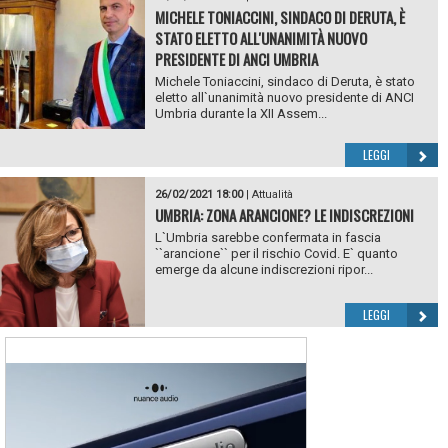
MICHELE TONIACCINI, SINDACO DI DERUTA, È
STATO ELETTO ALL'UNANIMITÀ NUOVO
PRESIDENTE DI ANCI UMBRIA
Michele Toniaccini, sindaco di Deruta, è stato
eletto all`unanimità nuovo presidente di ANCI
Umbria durante la XII Assem...
LEGGI
26/02/2021 18:00
|
Attualità
UMBRIA: ZONA ARANCIONE? LE INDISCREZIONI
L`Umbria sarebbe confermata in fascia
``arancione`` per il rischio Covid. E` quanto
emerge da alcune indiscrezioni ripor...
LEGGI