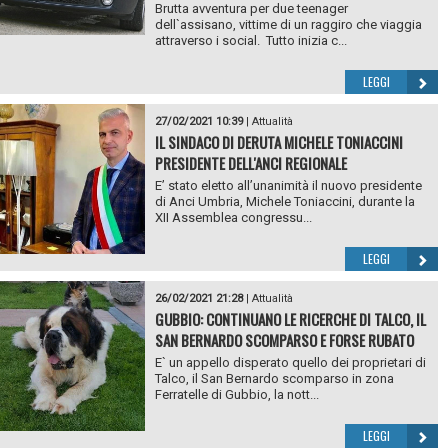
Brutta avventura per due teenager
dell`assisano, vittime di un raggiro che viaggia
attraverso i social. Tutto inizia c...
LEGGI
27/02/2021 10:39
|
Attualità
IL SINDACO DI DERUTA MICHELE TONIACCINI
PRESIDENTE DELL'ANCI REGIONALE
E’ stato eletto all’unanimità il nuovo presidente
di Anci Umbria, Michele Toniaccini, durante la
XII Assemblea congressu...
LEGGI
26/02/2021 21:28
|
Attualità
GUBBIO: CONTINUANO LE RICERCHE DI TALCO, IL
SAN BERNARDO SCOMPARSO E FORSE RUBATO
E` un appello disperato quello dei proprietari di
Talco, il San Bernardo scomparso in zona
Ferratelle di Gubbio, la nott...
LEGGI