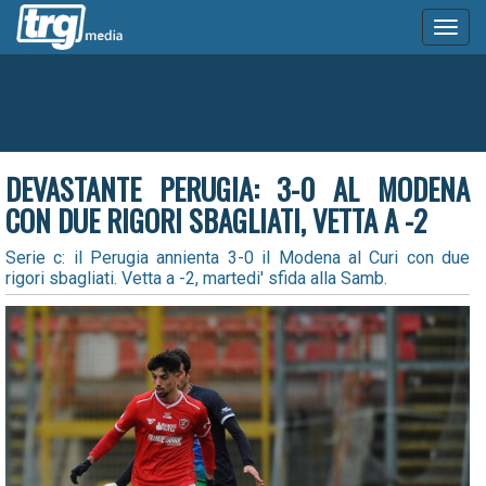
Toggl
naviga
DEVASTANTE PERUGIA: 3-0 AL MODENA
CON DUE RIGORI SBAGLIATI, VETTA A -2
Serie c: il Perugia annienta 3-0 il Modena al Curi con due
rigori sbagliati. Vetta a -2, martedi' sfida alla Samb.