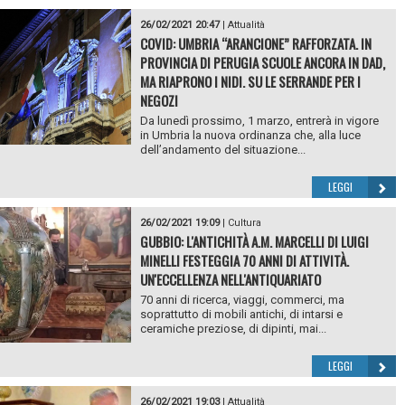
26/02/2021 20:47
|
Attualità
COVID: UMBRIA “ARANCIONE” RAFFORZATA. IN
PROVINCIA DI PERUGIA SCUOLE ANCORA IN DAD,
MA RIAPRONO I NIDI. SU LE SERRANDE PER I
NEGOZI
Da lunedì prossimo, 1 marzo, entrerà in vigore
in Umbria la nuova ordinanza che, alla luce
dell’andamento del situazione...
LEGGI
26/02/2021 19:09
|
Cultura
GUBBIO: L'ANTICHITÀ A.M. MARCELLI DI LUIGI
MINELLI FESTEGGIA 70 ANNI DI ATTIVITÀ.
UN'ECCELLENZA NELL'ANTIQUARIATO
70 anni di ricerca, viaggi, commerci, ma
soprattutto di mobili antichi, di intarsi e
ceramiche preziose, di dipinti, mai...
LEGGI
26/02/2021 19:03
|
Attualità