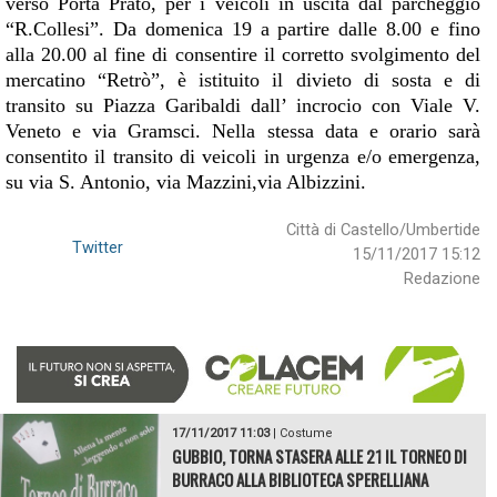
verso Porta Prato, per i veicoli in uscita dal parcheggio
“R.Collesi”.
Da domenica 19 a partire dalle 8.00 e fino
alla 20.00
al fine di consentire il corretto svolgimento del
mercatino “Retrò”, è istituito il divieto di sosta e di
transito su Piazza Garibaldi dall’ incrocio con Viale V.
Veneto e via Gramsci. Nella stessa data e orario sarà
consentito il transito di veicoli in urgenza e/o emergenza,
su via S. Antonio, via Mazzini,via Albizzini.
Città di Castello/Umbertide
Twitter
15/11/2017 15:12
Redazione
17/11/2017 11:03
|
Costume
GUBBIO, TORNA STASERA ALLE 21 IL TORNEO DI
BURRACO ALLA BIBLIOTECA SPERELLIANA