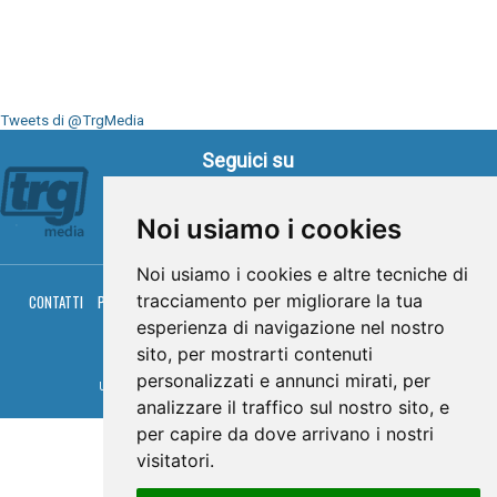
Tweets di @TrgMedia
Seguici su
Noi usiamo i cookies
Noi usiamo i cookies e altre tecniche di
tracciamento per migliorare la tua
CONTATTI
PRIVACY
COOKIES
PALINSESTO
DIRETTA TV
DIRETTA RADIO
RGM HITRADIO
esperienza di navigazione nel nostro
sito, per mostrarti contenuti
© TRG Media 2005-2026
personalizzati e annunci mirati, per
Umbria Televisioni s.r.l. - P.I.00496230541 -
www.trgmedia.it
- Powered by
FFZ
analizzare il traffico sul nostro sito, e
per capire da dove arrivano i nostri
visitatori.