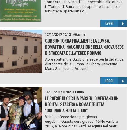
Torna stasera venerdi` 17 novembre alle ore 21
il "Torneo di Burraco a coppie" nei locali della
Biblioteca Sperelliana d...
LEGGI
17/11/2017 10:12
|
Attualità
GUBBIO: TORNA FINALMENTE LA LUMSA,
DOMATTINA INAUGURAZIONE DELLA NUOVA SEDE
DISTACCATA DELL'ATENEO ROMAN0
Apre i battenti a Gubbio la sede per la didattica
distaccata della Lumsa, la Libera Università
Maria Santissima Assunta ...
LEGGI
16/11/2017 09:02
|
Cultura
LE POESIE DI CECILIA PASSERI DIVENTANO UN
RECITAL: STASERA A ROMA DEBUTTA
"ORDINARIA FOLLIA TOUR"
Vetrina d`eccezione per giovani
eugubini. Questa sera giovedì 16 Novembre
2017, alle ore 21:30, verrà eseguita nel teatr...