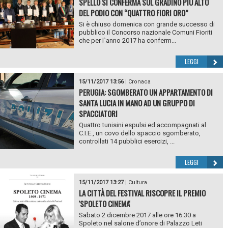
SPELLO SI CONFERMA SUL GRADINO PIÙ ALTO
DEL PODIO CON “QUATTRO FIORI ORO”
Si è chiuso domenica con grande successo di
pubblico il Concorso nazionale Comuni Fioriti
che per l`anno 2017 ha conferm...
LEGGI
15/11/2017 13:56
|
Cronaca
PERUGIA: SGOMBERATO UN APPARTAMENTO DI
SANTA LUCIA IN MANO AD UN GRUPPO DI
SPACCIATORI
Quattro tunisini espulsi ed accompagnati al
C.I.E., un covo dello spaccio sgomberato,
controllati 14 pubblici esercizi, ...
LEGGI
15/11/2017 13:27
|
Cultura
LA CITTÀ DEL FESTIVAL RISCOPRE IL PREMIO
'SPOLETO CINEMA'
Sabato 2 dicembre 2017 alle ore 16.30 a
Spoleto nel salone d’onore di Palazzo Leti