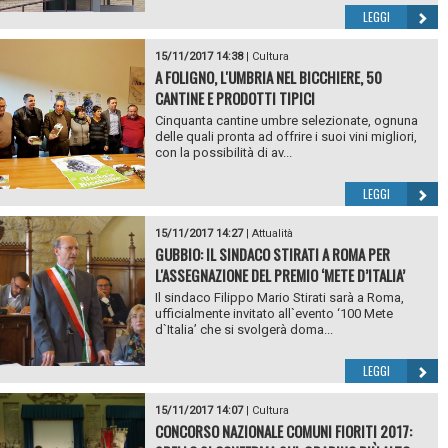
LEGGI
15/11/2017 14:38
|
Cultura
A FOLIGNO, L'UMBRIA NEL BICCHIERE, 50
CANTINE E PRODOTTI TIPICI
Cinquanta cantine umbre selezionate, ognuna
delle quali pronta ad offrire i suoi vini migliori,
con la possibilità di av...
LEGGI
15/11/2017 14:27
|
Attualità
GUBBIO: IL SINDACO STIRATI A ROMA PER
L'ASSEGNAZIONE DEL PREMIO ‘METE D’ITALIA’
Il sindaco Filippo Mario Stirati sarà a Roma,
ufficialmente invitato all`evento ‘100 Mete
d`Italia’ che si svolgerà doma...
LEGGI
15/11/2017 14:07
|
Cultura
CONCORSO NAZIONALE COMUNI FIORITI 2017: