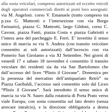
alla sosta veicolari, compreso autorizzati ed eccetto veicoli
degli operatori commerciali diretti ai posti loro assegnati:
via M. Angeloni. corso V. Emanuele
(tratto compreso tra
p.zza G. Matteotti e l’intersezione con via Borgo
Farinario),
piazza G. Matteotti, largo Gildoni, corso C.
Cavour, piazza Fanti, piazza Costa e piazza Gabriotti e
l’intera area del parcheggio E. Ferri. E’ invertito il senso
unico di marcia su via S. Andrea (con transito veicolare
consentito ai soli autorizzati) dall’incrocio con via
Pomerio San Girolamo a via XI Settembre. Nei giorni di
venerdì 17 e sabato 18 novembre è consentito il transito
veicolare dei residenti sia da via San Bartolomeo che
dall’accesso del liceo
“Plinio il Giovane”
. Domenica per
la presenza del mercatino dell’antiquariato
Retrò”
su
Piazza Garibaldi, l’accesso sarà consentito solo dal Liceo
“Plinio il Giovane”.
Sarà introdotto il senso unico di
marcia su via N. Sauro dalla rotatoria di Porta Prato verso
viale Europa, con sosta consentita sul lato destro (senza
arrecare intralcio), e la direzione obbligatoria a destra