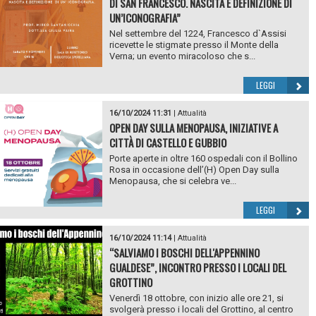
DI SAN FRANCESCO. NASCITA E DEFINIZIONE DI
UN’ICONOGRAFIA”
Nel settembre del 1224, Francesco d`Assisi
ricevette le stigmate presso il Monte della
Verna; un evento miracoloso che s...
LEGGI
16/10/2024 11:31
|
Attualità
OPEN DAY SULLA MENOPAUSA, INIZIATIVE A
CITTÀ DI CASTELLO E GUBBIO
Porte aperte in oltre 160 ospedali con il Bollino
Rosa in occasione dell’(H) Open Day sulla
Menopausa, che si celebra ve...
LEGGI
16/10/2024 11:14
|
Attualità
“SALVIAMO I BOSCHI DELL'APPENNINO
GUALDESE”, INCONTRO PRESSO I LOCALI DEL
GROTTINO
Venerdì 18 ottobre, con inizio alle ore 21, si
svolgerà presso i locali del Grottino, al centro