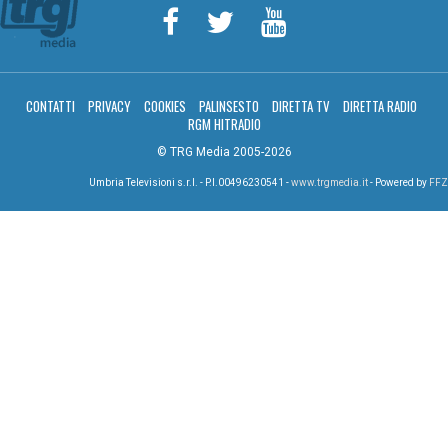
CONTATTI
PRIVACY
COOKIES
PALINSESTO
DIRETTA TV
DIRETTA RADIO
RGM HITRADIO
© TRG Media 2005-2026
Umbria Televisioni s.r.l. - P.I.00496230541 -
www.trgmedia.it
- Powered by
FFZ