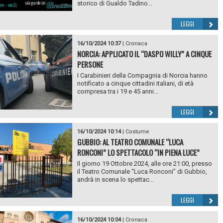
storico di Gualdo Tadino...
LEGGI
16/10/2024 10:37
|
Cronaca
NORCIA: APPLICATO IL “DASPO WILLY” A CINQUE
PERSONE
I Carabinieri della Compagnia di Norcia hanno
notificato a cinque cittadini italiani, di età
compresa tra i 19 e 45 anni...
LEGGI
16/10/2024 10:14
|
Costume
GUBBIO: AL TEATRO COMUNALE “LUCA
RONCONI” LO SPETTACOLO “IN PIENA LUCE”
Il giorno 19 Ottobre 2024, alle ore 21:00, presso
il Teatro Comunale “Luca Ronconi” di Gubbio,
andrà in scena lo spettac...
LEGGI
16/10/2024 10:04
|
Cronaca