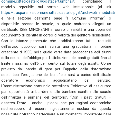
comune.cittadicastello@postacert.umbria.it
, compilando il
modello reperibile sul portale web istituzionale (al link
https://trasparenza.comune.cittadicastello.pg.it/archivio5_modulis
e nella sezione dell’home page “Il Comune Informa”) o
disponibile presso le scuole, al quale andranno allegati un
certificato ISEE MINORENNI in corso di validità e una copia del
documento di identità in corso di validità del genitore richiedente.
Con le istanze pervenute che soddisferanno tutti i requisiti
dell’avviso pubblico sarà stilata una graduatoria in ordine
crescente di ISEE, nella quale verrà data precedenza agli alunni
della scuola dell’obbligo per l’attribuzione dei pasti gratuiti, fino al
limite massimo dell’6 per cento sul totale degli iscritti. Come
previsto dal bando di gara per l’appalto della ristorazione
scolastica, l’erogazione del beneficio sarà a carico dell’attuale
operatore economico aggiudicatario del servizio.
L’amministrazione comunale sottolinea “l’obiettivo di assicurare
pari opportunità ai bambini e alle bambine iscritti nelle scuole
dell’infanzia e primarie del territorio”. “Con i pasti gratuiti –
osserva l’ente - anche i piccoli che per ragioni economiche
rischierebbero di essere ingiustamente esclusi da questa
possibilità potranno partecipare a un momento importante nella