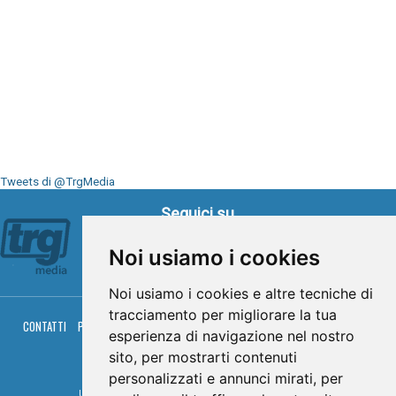
Tweets di @TrgMedia
Seguici su
Noi usiamo i cookies
Noi usiamo i cookies e altre tecniche di
tracciamento per migliorare la tua
CONTATTI
PRIVACY
COOKIES
PALINSESTO
DIRETTA TV
DIRETTA RADIO
esperienza di navigazione nel nostro
RGM HITRADIO
sito, per mostrarti contenuti
© TRG Media 2005-2026
personalizzati e annunci mirati, per
Umbria Televisioni s.r.l. - P.I.00496230541 -
www.trgmedia.it
- Powered by
FFZ