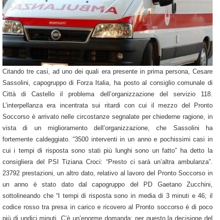
Citando tre casi, ad uno dei quali era presente in prima persona,
Cesare
Sassolini
, capogruppo di Forza Italia, ha posto al consiglio comunale di
Città di Castello il problema dell’organizzazione del servizio 118.
L’interpellanza era incentrata sui ritardi con cui il mezzo del Pronto
Soccorso è arrivato nelle circostanze segnalate per chiederne ragione, in
vista di un miglioramento dell’organizzazione, che Sassolini ha
fortemente caldeggiato. “3500 interventi in un anno e pochissimi casi in
cui i tempi di risposta sono stati più lunghi sono un fatto” ha detto la
consigliera del PSI
Tiziana Croci
: “Presto ci sarà un’altra ambulanza”.
23792 prestazioni, un altro dato, relativo al lavoro del Pronto Soccorso in
un anno è stato dato dal capogruppo del PD
Gaetano Zucchini
,
sottolineando che “I tempi di risposta sono in media di 3 minuti e 46; il
codice rosso tra presa in carico e ricovero al Pronto soccorso è di poco
più di undici minuti. C’è un’enorme domanda: per questo la decisione del