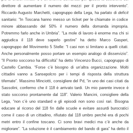
direttore di aumentare il numero dei mezzi per il pronto intervento”.
Riccardo Augusto Marchetti
, capogruppo della Lega, ha parlato di
deficit
sanitario: “In Toscana hanno messo un ticket per le chiamate in codice
minore abbassando del 50% il numero della domanda impropria.
Potremmo farlo anche in Umbria”. “La mole di lavoro è enorme ma chi si
aggiudica il 118 deve saperlo gestire” ha detto
Marco Gasperi
,
capogruppo del Movimento 5 Stelle: “I casi non si limitano a quelli citati.
Anche personalmente posso portare un esempio analogo di disservizio”.
“Il Pronto soccorso ha difficoltà” ha detto
Vincenzo Bucci
, capogruppo di
Castello Cambia. “Forse c’è bisogno di un’altra organizzazione. Molti
cittadini vanno a Sansepolcro per i tempi di risposta della struttura
tifernate”.
Massimo Minciotti
, consigliere del Pd, “in uno dei casi citati da
Sassolini, confermo che il 118 è arrivato tardi. Un mio parente invece è
stato soccorso prontamente dal 118”.
Valerio Mancini
, consigliere della
Lega, “non c’è uno standard e gli episodi non sono così rari. Bisogna
educare al ricorso del 118 fin dalle scuole e evitare assurdi burocratici
come il caso di un cittadino, rifiutato dal 118 umbro perché era di pochi
metri entro il confine toscano. Ci sono bravi medici ma c’è anche da
migliorare”. “La soluzione è il cambiamento del bando di gara” ha detto il