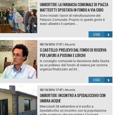
UMBERTIDE: LA FARMACIA COMUNALE DI PIAZZA
MATTEOTTI SPOSTATA IN FONDO A VIA CIBO
Sono iniziati i lavori di ristrutturazione del
Palazzo Comunale. Proprio in questi giorni è
stato allestito il cantiere....
LEGGI
05/10/2016 17:57
|
Attualità
C.CASTELLO: PRELIEVO DAL FONDO DI RISERVA
PER LAVORI A PIOSINA E LERCHI
In consiglio comunale la decisione della Giunta
su un prelievo dal fondo di riserva per somma
urgenza finalizzato ad int...
LEGGI
05/10/2016 17:47
|
Attualità
UMBERTIDE: INCONTRO A SPEDALICCHIO CON
UMBRA ACQUE
Mercoledì 28 settembre si è svolto a
Spedalicchio un incontro con la popolazione
sulle questioni che riguardano l’acqued...