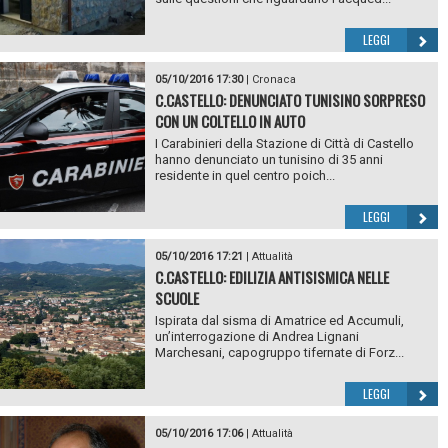
LEGGI
05/10/2016 17:30
|
Cronaca
C.CASTELLO: DENUNCIATO TUNISINO SORPRESO
CON UN COLTELLO IN AUTO
I Carabinieri della Stazione di Città di Castello
hanno denunciato un tunisino di 35 anni
residente in quel centro poich...
LEGGI
05/10/2016 17:21
|
Attualità
C.CASTELLO: EDILIZIA ANTISISMICA NELLE
SCUOLE
Ispirata dal sisma di Amatrice ed Accumuli,
un’interrogazione di Andrea Lignani
Marchesani, capogruppo tifernate di Forz...
LEGGI
05/10/2016 17:06
|
Attualità