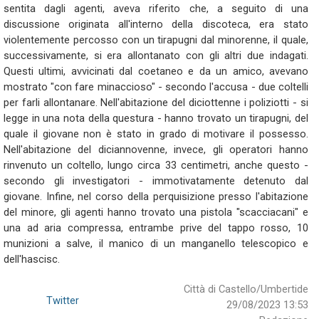
sentita dagli agenti, aveva riferito che, a seguito di una
discussione originata all'interno della discoteca, era stato
violentemente percosso con un tirapugni dal minorenne, il quale,
successivamente, si era allontanato con gli altri due indagati.
Questi ultimi, avvicinati dal coetaneo e da un amico, avevano
mostrato "con fare minaccioso" - secondo l'accusa - due coltelli
per farli allontanare. Nell'abitazione del diciottenne i poliziotti - si
legge in una nota della questura - hanno trovato un tirapugni, del
quale il giovane non è stato in grado di motivare il possesso.
Nell'abitazione del diciannovenne, invece, gli operatori hanno
rinvenuto un coltello, lungo circa 33 centimetri, anche questo -
secondo gli investigatori - immotivatamente detenuto dal
giovane. Infine, nel corso della perquisizione presso l'abitazione
del minore, gli agenti hanno trovato una pistola "scacciacani" e
una ad aria compressa, entrambe prive del tappo rosso, 10
munizioni a salve, il manico di un manganello telescopico e
dell'hascisc.
Città di Castello/Umbertide
Twitter
29/08/2023 13:53